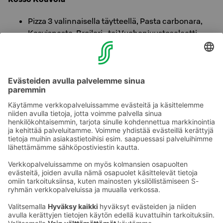
Pizza 3 valinnaisella täytteellä, Pasta carbonara,
Kasvispasta, Broileri- tai Vuohenjuustosalaatti
yhdellä ateriaedulla, 12 €
Coffee House Kouvola
Coffee House Kouvolan suunnittelema
Korvapuustilatte 5 €
Katso kaikki valtakunnalliset S-Card-edut.
Ota yhteyttä
Sokos Hotels uutiskirje
Hotellien yhteystiedot
Tilaa uutiskirje
Asiakaspalvelun yhteystiedot
›
Saat Sokos Hotellien uusimmat
Palaute
edut ja uutiset sähköpostiisi
kuukausittain.