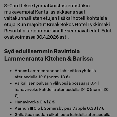
S-Card tekee työmatkoistasi entistäkin
mukavampia! Kanta-asiakkaana saat
valtakunnallisten etujen lisäksi hotellikohtaisia
etuja. Kun majoitut Break Sokos Hotel Tykkimäki
Resortilla tarjoamme sinulle seuraavat edut. Edut
ovat voimassa 30.4.2026 asti.
Syö edullisemmin Ravintola
Lammenranta Kitchen & Barissa
Annos Lammenrannan lohikeittoa yhdellä
ateriaedulla 12 € (norm. 13 €)
Paikallisen palvarin ylikypsää possua ja 0,4 l
hanavirvoke kahdella ateriaedulla 24 € (norm. 26
€)
Hanavirvoke 0,4 l 2 €
Karhun III 0,5 l, Somersby pear/apple 0,33 l 7 €
Grillattua naudan ulkofileetä kahdella ateriaedulla