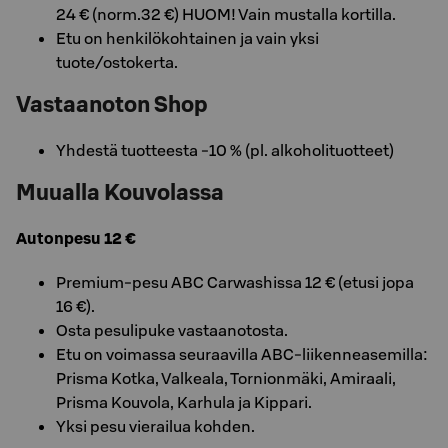
24 € (norm.32 €) HUOM! Vain mustalla kortilla.
Etu on henkilökohtainen ja vain yksi
tuote/ostokerta.
Vastaanoton Shop
Yhdestä tuotteesta -10 % (pl. alkoholituotteet)
Muualla Kouvolassa
Autonpesu 12 €
Premium-pesu ABC Carwashissa 12 € (etusi jopa
16 €).
Osta pesulipuke vastaanotosta.
Etu on voimassa seuraavilla ABC-liikenneasemilla:
Prisma Kotka, Valkeala, Tornionmäki, Amiraali,
Prisma Kouvola, Karhula ja Kippari.
Yksi pesu vierailua kohden.