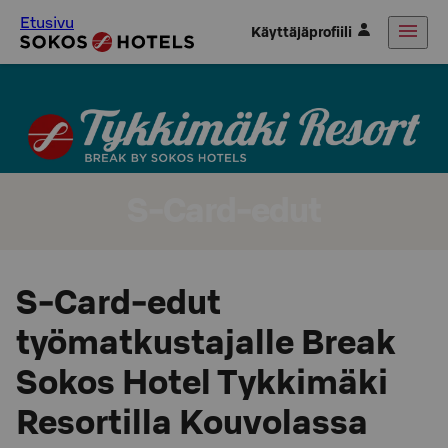
Etusivu
Käyttäjäprofiili
S-Card-edut
S-Card-edut
työmatkustajalle Break
Sokos Hotel Tykkimäki
Resortilla Kouvolassa