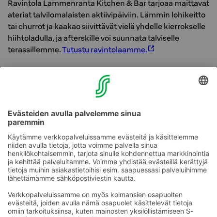
Ravintola Lammenranta Kitchen & Bar tarjoaa maittavat
ateriat talvilomalaisten aktiivipäiviin. Lämmin lohikeitto
tai churrot ja kaakao siivittävät vielä yhdelle kierrokselle
hiihtoladulla, ja afterskille voi suunnata talviselle
terassillemme.
Tutustu ravintolaamme.
Rentoutumista saunan lauteilla
Päivän puuhien jälkeen nautiskellaan saunoista ja
maisemista Drop-porealtaan kuohuissa. Majoitusten
omien saunojen lisäksi Tykkimäki Resortilla voit nauttia
löylyistä modernissa panoraamasaunassa,
perinteisessä rantasaunassa tai savusaunassa.
Lue lisää
saunoistamme.
Ota yhteyttä
Sokos Hotels uutiskirje