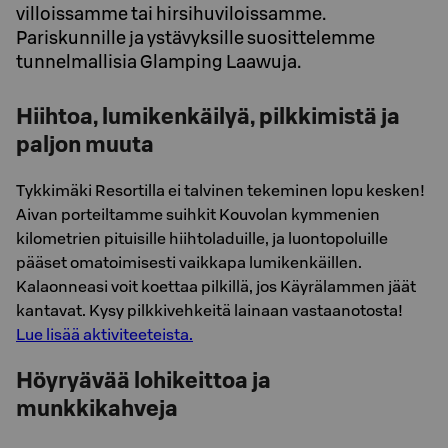
villoissamme tai hirsihuviloissamme.
Pariskunnille ja ystävyksille suosittelemme
tunnelmallisia Glamping Laawuja.
Hiihtoa, lumikenkäilyä, pilkkimistä ja
paljon muuta
Tykkimäki Resortilla ei talvinen tekeminen lopu kesken!
Aivan porteiltamme suihkit Kouvolan kymmenien
kilometrien pituisille hiihtoladuille, ja luontopoluille
pääset omatoimisesti vaikkapa lumikenkäillen.
Kalaonneasi voit koettaa pilkillä, jos Käyrälammen jäät
kantavat. Kysy pilkkivehkeitä lainaan vastaanotosta!
Lue lisää aktiviteeteista.
Höyryävää lohikeittoa ja
munkkikahveja