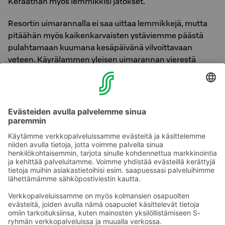
Kerääthän myös lemmikkisi jätökset.
Resortin uimarannalla ei saa uittaa lemmikkejä, mutta
pitäähän myös kaikenkarvaisten ystäviemme päästä
pulahtamaan kuumana kesäpäivänä vilvoittavaan
veteen. Käyrälammen yleisen uimarannan vierestä
löytyykin oma aidattu alue ja uimaranta koirille.
Lue lisää lemmikin kanssa matkustamisesta.
Onko sinulla S-Card?
S-Card-asiakkaiden lemmikit majoittuvat veloituksetta
Sokos-hotelleissa.
Katso kaikki edut!
Ota yhteyttä
Sokos Hotels uutiskirje