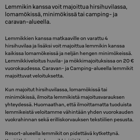
Lemmikin kanssa voit majoittua hirsihuvilassa,
lomamökissä, minimökissä tai camping- ja
caravan-alueella.
Lemmikkien kanssa matkaaville on varattu 4
hirsihuvilaa ja lisäksi voit majoittua lemmikin kanssa
kaikissa lomamökeissä ja neljän hengen minimökeissä.
Lemmikkiveloitus huvila- ja mökkimajoituksissa on 20 €
vuorokaudessa. Caravan- ja Camping-alueella lemmikit
majoittuvat veloituksetta.
Kun majoitut hirsihuvilassa, lomamökissä tai
minimökissä, ilmoita lemmikistä majoitusvarauksen
yhteydessä. Huomaathan, että ilmoittamatta tuoduista
lemmikeistä veloitamme vähintään yhden vuorokauden
vuokrahinnan sekä erilliskorvauksen tekstiilien pesusta.
Resort-alueella lemmikit on pidettävä kytkettynä.