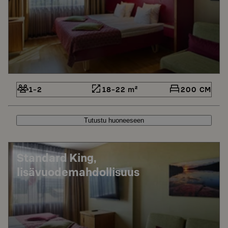
1-2
18-22 m²
200 CM
Tutustu huoneeseen
Standard King,
lisävuodemahdollisuus