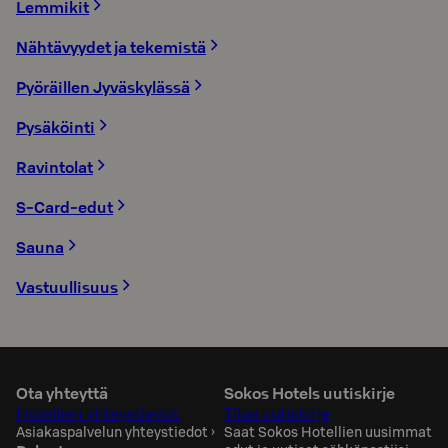
Lemmikit
Nähtävyydet ja tekemistä
Pyöräillen Jyväskylässä
Pysäköinti
Ravintolat
S-Card-edut
Sauna
Vastuullisuus
Ota yhteyttä
Sokos Hotels uutiskirje
Hotellien yhteystiedot
Tilaa uutiskirje
Asiakaspalvelun yhteystiedot
›
Saat Sokos Hotellien uusimmat