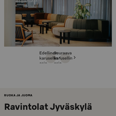
Edellinen
Seuraava
karusellin
karusellin
osio
osio
RUOKA JA JUOMA
Ravintolat Jyväskylä