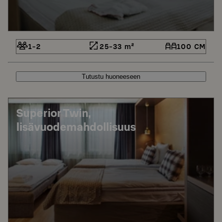
1-2
25-33 m²
100 CM
Tutustu huoneeseen
Superior Twin,
lisävuodemahdollisuus