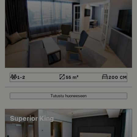
1-2
55 m²
200 CM
Tutustu huoneeseen
Superior King