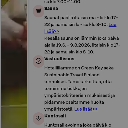
su klo 7.00-11.00.
Sauna
Saunat päällä iltaisin ma - la klo 17-
22 ja aamuisin la - su klo 8-10.
Lue
lisää>>
Kesällä sauna on lämmin joka päivä
ajalla 19.6. - 9.8.2026, iltaisin klo 17-
22 ja aamuisin klo 8-10.
Vastuullisuus
Hotellillamme on Green Key sekä
Sustainable Travel Finland
tunnukset. Tämä tarkoittaa, että
toimimme tiukkojen
ympäristökriteerien mukaisesti ja
pidämme osaltamme huolta
ympäristöstä.
Lue lisää>>
Kuntosali
Kuntosali avoinna joka päivä klo