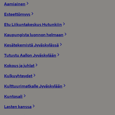
Aamiainen
Esteettömyys
Etu Liikuntakeskus Hutunkiin
Kaupungista luonnon helmaan
Kesätekemistä Jyväskylässä
Tutustu Aallon Jyväskylään
Kokous ja juhlat
Kulkuyhteydet
Kulttuurimatkalle Jyväskylään
Kuntosali
Lasten kanssa