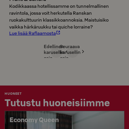
Kodikkaassa hotellissamme on tunnelmallinen
ravintola, jossa voit herkutella Ranskan
ruokakulttuurin klassikkoannoksia. Maistuisiko
vaikka härkäruukku tai quiche lorraine?
Lue lisää Raflaamosta
Edellinen
Seuraava
karusellin
karusellin
osio
osio
HUONEET
Tutustu huoneisiimme
Economy Queen