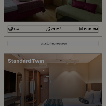
1-4
23 m²
200 CM
Tutustu huoneeseen
Standard Twin