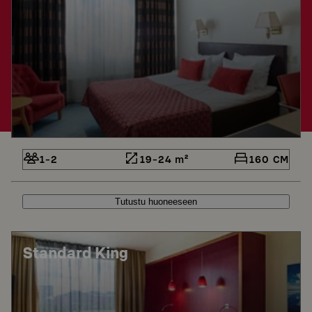
1-2
19-24 m²
160 CM
Tutustu huoneeseen
Standard King