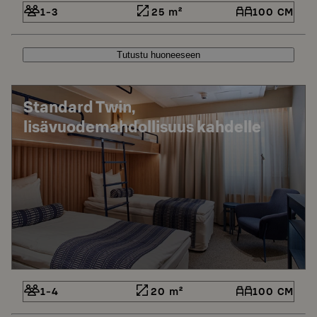
1-3
25 m²
100 CM
Tutustu huoneeseen
Standard Twin,
lisävuodemahdollisuus kahdelle
1-4
20 m²
100 CM