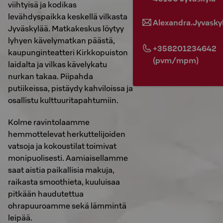
viihtyisä ja kodikas
levähdyspaikka keskellä vilkasta
Alexandra.Jyvasky
Jyväskylää. Matkakeskus löytyy
lyhyen kävelymatkan päästä,
+358201234642
kaupunginteatteri Kirkkopuiston
(pvm/mpm)
laidalta ja vilkas kävelykatu
nurkan takaa. Piipahda
putiikeissa, pistäydy kahviloissa ja
osallistu kulttuuritapahtumiin.
Kolme ravintolaamme
hemmottelevat herkuttelijoiden
vatsoja ja kokoustilat toimivat
monipuolisesti. Aamiaisellamme
saat aistia paikallisia makuja,
raikasta smoothieta, kuuluisaa
pitkään haudutettua
ohrapuuroamme sekä lämmintä
leipää.