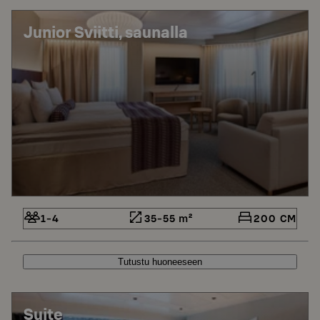
Junior Sviitti, saunalla
1-4
35-55 m²
200 CM
Tutustu huoneeseen
Suite