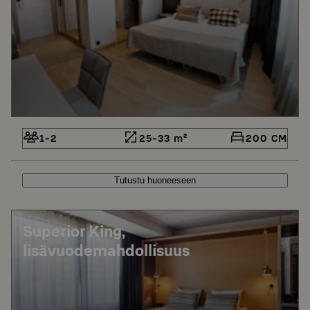
1-2
25-33 m²
200 CM
Tutustu huoneeseen
Superior King,
lisävuodemahdollisuus