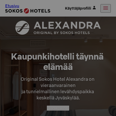
Etusivu
Käyttäjäprofiili
Kaupunkihotelli täynnä 
elämää
Original Sokos Hotel Alexandra on 
vieraanvarainen

ja tunnelmallinen levähdyspaikka 
keskellä Jyväskylää.
Varaa huone