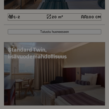
1-2
20 m²
100 CM
Tutustu huoneeseen
Standard Twin,
lisävuodemahdollisuus