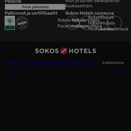
Palaute
edut ja uutiset sähköpostiisi
kuukausittain.
Anna palautetta
Palkinnot ja sertifikaatit
Sokos Hotels somessa
Sokos
Sokos
Sokos Hotels
Sokos Hotels
Hotels
Hotels
Facebookissa
Instagramissa
Youtubessa
Linkedinissä
Saavutettavuusselosteet
Varausehdot
Käyttöehdot
Tietosuoja
Evästehallinta
Copyright
Medialle