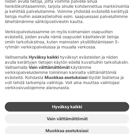
lisätietoja hotellin vastaanotosta.
Ota yhteyttä
Sokos Hotels uutiskirje
Hotellien yhteystiedot
Tilaa uutiskirje
Asiakaspalvelun yhteystiedot
›
Saat Sokos Hotellien uusimmat
Palaute
edut ja uutiset sähköpostiisi
kuukausittain.
Anna palautetta
Palkinnot ja sertifikaatit
Sokos Hotels somessa
Sokos
Sokos
Sokos Hotels
Sokos Hotels
Hotels
Hotels
Facebookissa
Instagramissa
Youtubessa
Linkedinissä
Saavutettavuusselosteet
Varausehdot
Käyttöehdot
Tietosuoja
Evästehallinta