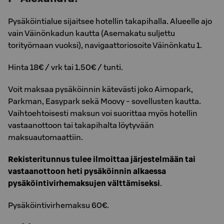
Pysäköintialue sijaitsee hotellin takapihalla. Alueelle ajo
vain Väinönkadun kautta (Asemakatu suljettu
torityömaan vuoksi), navigaattoriosoite Väinönkatu 1.
Hinta 18€ / vrk tai 1.50€ / tunti.
Voit maksaa pysäköinnin kätevästi joko Aimopark,
Parkman, Easypark sekä Moovy - sovellusten kautta.
Vaihtoehtoisesti maksun voi suorittaa myös hotellin
vastaanottoon tai takapihalta löytyvään
maksuautomaattiin.
Rekisteritunnus tulee ilmoittaa järjestelmään tai
vastaanottoon heti pysäköinnin alkaessa
pysäköintivirhemaksujen välttämiseksi
.
Pysäköintivirhemaksu 60€.