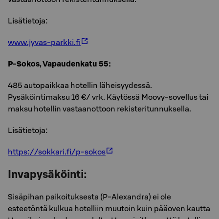
Lisätietoja:
www.jyvas-parkki.fi
P-Sokos, Vapaudenkatu 55:
485 autopaikkaa hotellin läheisyydessä.
Pysäköintimaksu 16 €/ vrk. Käytössä Moovy-sovellus tai
maksu hotellin vastaanottoon rekisteritunnuksella.
Lisätietoja:
https://sokkari.fi/p-sokos
Invapysäköinti:
Sisäpihan paikoituksesta (P-Alexandra) ei ole
esteetöntä kulkua hotelliin muutoin kuin pääoven kautta