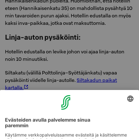
Hannikaisenkadun puolelta. Huomioithan, että hotellin
eteen (Hannikaisenkatu 35) on mahdollista pysähtyä 10
min tavaroiden purun ajaksi. Hotellin edustalla on myös
kaksi inva-paikkaa, jotka ovat maksuttomia.
Linja-auton pysäköinti:
Hotellin edustalla on levike johon voi ajaa linja-auton
noin 10 minuutiksi.
Siltakatu (välillä Polttolinja–Syöttäjänkatu) vapaa
pysäköinti viidelle linja-autolle.
Siltakadun paikat
kartalla.
Hippoksen edustalla Keskikatu 14 vastapäätä vapaa
pysäköinti noin kuudelle linja-autolle.
Hippoksen paikat
kartalla.
Lisäksi muutamia maksullisia paikkoja
Matkakeskuksella (noin 100 metriä hotellilta). Kysy