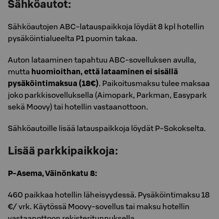
Sähköautot:
Sähköautojen ABC-latauspaikkoja löydät 8 kpl hotellin
pysäköintialueelta P1 puomin takaa.
Auton lataaminen tapahtuu ABC-sovelluksen avulla,
mutta
huomioithan, että lataaminen ei sisällä
pysäköintimaksua (18€)
. Paikoitusmaksu tulee maksaa
joko parkkisovelluksella (Aimopark, Parkman, Easypark
sekä Moovy) tai hotellin vastaanottoon.
Sähköautoille lisää latauspaikkoja löydät P-Sokokselta.
Lisää parkkipaikkoja:
P-Asema, Väinönkatu 8:
460 paikkaa hotellin läheisyydessä. Pysäköintimaksu 18
€/ vrk. Käytössä Moovy-sovellus tai maksu hotellin
vastaanottoon rekisteritunnuksella.