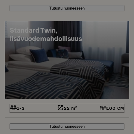
Tutustu huoneeseen
Standard Twin,
lisävuodemahdollisuus
1-3
22 m²
100 CM
Tutustu huoneeseen