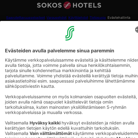
Saavutettavuusselosteet
Varausehdot
Käyttöehdot
Tietosuoja
Evästehallinta
Copyright
Medialle