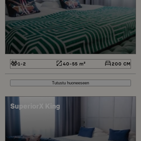
1-2
40-55 m²
200 CM
Tutustu huoneeseen
SuperiorX King