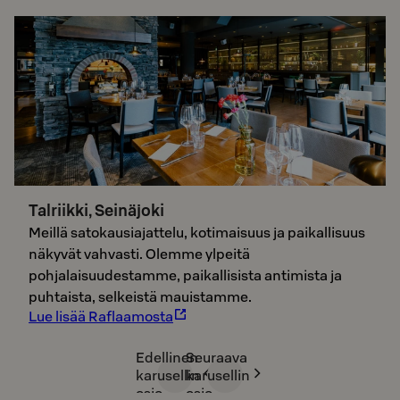
Talriikki, Seinäjoki
Meillä satokausiajattelu, kotimaisuus ja paikallisuus
näkyvät vahvasti. Olemme ylpeitä
pohjalaisuudestamme, paikallisista antimista ja
puhtaista, selkeistä mauistamme.
Lue lisää Raflaamosta
Edellinen
Seuraava
karusellin
karusellin
osio
osio