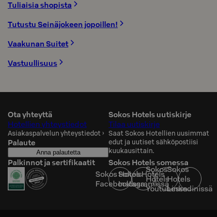
Tuliaisia shopista
Tutustu Seinäjokeen jopoillen!
Vaakunan Suitet
Vastuullisuus
Ota yhteyttä
Sokos Hotels uutiskirje
Hotellien yhteystiedot
Tilaa uutiskirje
Asiakaspalvelun yhteystiedot
›
Saat Sokos Hotellien uusimmat
Palaute
edut ja uutiset sähköpostiisi
kuukausittain.
Anna palautetta
Palkinnot ja sertifikaatit
Sokos Hotels somessa
Sokos
Sokos
Sokos Hotels
Sokos Hotels
Hotels
Hotels
Facebookissa
Instagramissa
Youtubessa
Linkedinissä