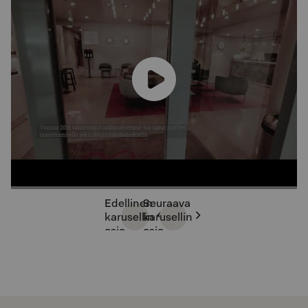
Edellinen
Seuraava
karusellin
karusellin
osio
osio