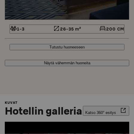
1-3
26-35 m²
200 CM
Tutustu huoneeseen
Näytä vähemmän huoneita
KUVAT
Hotellin galleria
Katso 360° esitys