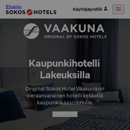
Etusivu
Käyttäjäprofiili
Kaupunkihotelli 
Lakeuksilla
Original Sokos Hotel Vaakuna on

vieraanvarainen hotelli keskellä 
kaupunkia juuri sinulle.
Varaa huone