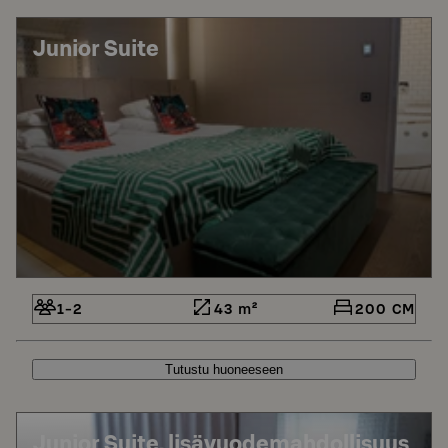
Junior Suite
1-2
43 m²
200 CM
Tutustu huoneeseen
Junior Suite, lisävuodemahdollisuus