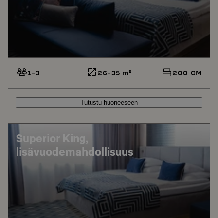
1-3
26-35 m²
200 CM
Tutustu huoneeseen
Superior King,
lisävuodemahdollisuus