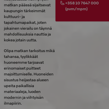
+358 10 7647 000
matkan päässä sijaitsevat
(pvm/mpm)
kaupungin tärkeimmät
kulttuuri- ja
tapahtumapaikat, joten
jokainen vierailu on täynnä
mahdollisuuksia nauttia ja
kokea jotain uutta.
Olipa matkan tarkoitus mikä
tahansa, tyylikkäät
huoneemme tarjoavat
erinomaiset puitteet
majoittumiselle. Huoneiden
sisustus heijastaa alueen
upeita paikallisia
materiaaleja, luoden
modernin ja viihtyisän
ilmapiirin.