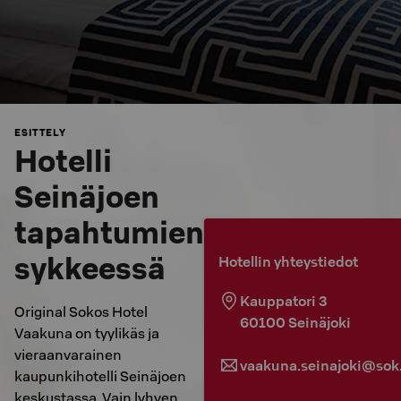
ESITTELY
Hotelli
Seinäjoen
tapahtumien
sykkeessä
Hotellin yhteystiedot
Kauppatori 3
Original Sokos Hotel
60100
Seinäjoki
Vaakuna on tyylikäs ja
vieraanvarainen
vaakuna.seinajoki@sok.
kaupunkihotelli Seinäjoen
keskustassa. Vain lyhyen