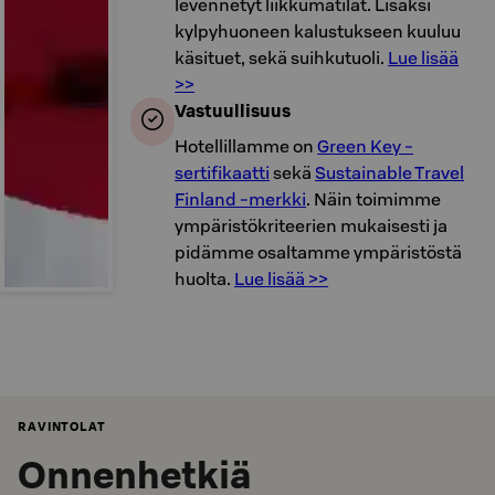
levennetyt liikkumatilat. Lisäksi
kylpyhuoneen kalustukseen kuuluu
käsituet, sekä suihkutuoli.
Lue lisää
>>
Vastuullisuus
Hotellillamme on
Green Key -
sertifikaatti
sekä
Sustainable Travel
Finland -merkki
. Näin toimimme
ympäristökriteerien mukaisesti ja
pidämme osaltamme ympäristöstä
huolta.
Lue lisää >>
RAVINTOLAT
Onnenhetkiä