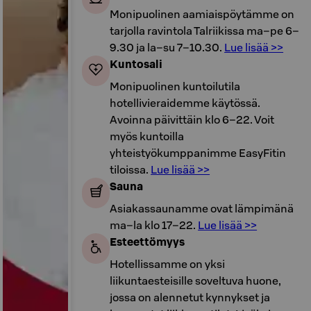
Monipuolinen aamiaispöytämme on
tarjolla ravintola Talriikissa ma–pe 6–
9.30 ja la–su 7–10.30.
Lue lisää >>
Kuntosali
Monipuolinen kuntoilutila
hotellivieraidemme käytössä.
Avoinna päivittäin klo 6–22. Voit
myös kuntoilla
yhteistyökumppanimme EasyFitin
tiloissa.
Lue lisää >>
Sauna
Asiakassaunamme ovat lämpimänä
ma–la klo 17–22.
Lue lisää >>
Esteettömyys
Hotellissamme on yksi
liikuntaesteisille soveltuva huone,
jossa on alennetut kynnykset ja