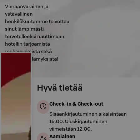
Vieraanvarainen ja
ystävällinen
henkilökuntamme toivottaa
sinut lämpimästi
tervetulleeksi nauttimaan
hotellin tarjoamista
mukavuuksista sekä
Seinäjoen elämyksistä!
Hyvä tietää
Check-in & Check-out
Sisäänkirjautuminen aikaisintaan
15.00. Uloskirjautuminen
viimeistään 12.00.
Aamiainen