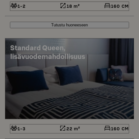
1-2
18 m²
160 CM
Tutustu huoneeseen
Standard Queen,
lisävuodemahdollisuus
1-3
22 m²
160 CM