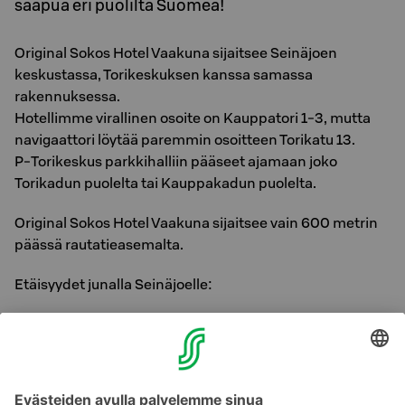
saapua eri puolilta Suomea!
Original Sokos Hotel Vaakuna sijaitsee Seinäjoen
keskustassa, Torikeskuksen kanssa samassa
rakennuksessa.
Hotellimme virallinen osoite on Kauppatori 1-3, mutta
navigaattori löytää paremmin osoitteen Torikatu 13.
P-Torikeskus parkkihalliin pääseet ajamaan joko
Torikadun puolelta tai Kauppakadun puolelta.
Original Sokos Hotel Vaakuna sijaitsee vain 600 metrin
päässä rautatieasemalta.
Etäisyydet junalla Seinäjoelle:
Tampereelta 1 h 5 min
Helsingistä 2 h 40 min
Turusta 2 h 57 min
Oulusta 2 h 40 min