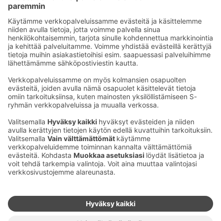
Jyväskylästä 2 h 45 min
Rovaniemeltä 5 h 9 min
Karttaan pääset
tästä >>
Ota yhteyttä
Sokos Hotels uutiskirje
Hotellien yhteystiedot
Tilaa uutiskirje
Asiakaspalvelun yhteystiedot
›
Saat Sokos Hotellien uusimmat
Palaute
edut ja uutiset sähköpostiisi
kuukausittain.
Anna palautetta
Palkinnot ja sertifikaatit
Sokos Hotels somessa
Sokos
Sokos
Sokos Hotels
Sokos Hotels
Hotels
Hotels
Facebookissa
Instagramissa
Youtubessa
Linkedinissä