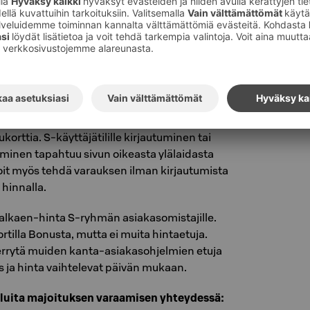
-aamiainen
sekä kuntosalin käyttö
ls.fi:ssä. Kirjaudu verkkosivuillemme
orttia. S-käyttäjätilille kirjautuminen tai
inen tapahtuu sivun oikeasta ylälaidasta
oit myös tehdä varauksen ilman kirjautumista
 hinnalla.
alkaen-hinta S-ryhmän asiakasomistajille.
tilla Bonusta, mutta ei muita hintaetuja.
errytä muiden kanta-asiakasohjelmien etuja
us ja hinta vaihtelevat päivän mukaan.
veluita majoituksen varaamisen yhteydessä: