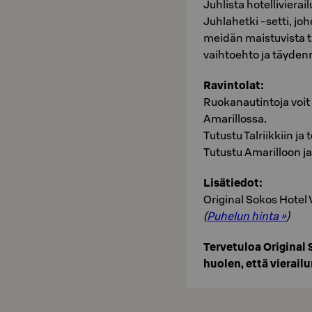
Juhlista hotelliviera
Juhlahetki -setti, joh
meidän maistuvista ta
vaihtoehto ja täyden
Ravintolat:
Ruokanautintoja voit 
Amarillossa.
Tutustu Talriikkiin ja
Tutustu Amarilloon j
Lisätiedot:
Original Sokos Hote
(
Puhelun hinta »
)
Tervetuloa Origina
huolen, että vierail