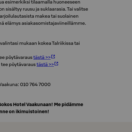
ilua esimerkiksi tilaamalla huoneeseen
on sisältyy ruusu ja suklaarasia. Tai valitse
rjoilulautasista makea tai suolainen
nä elämys asiakasomistajaviineillämme.
valintasi mukaan kokea Talriikissa tai
 tee pöytävaraus
tästä >>
a tee pöytävaraus
tästä >>
l Vaakuna: 010 764 7000
l Sokos Hotel Vaakunaan! Me pidämme
unne on ikimuistoinen!