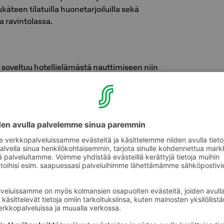
käteen tilatuilla huonetarjoiluilla sekä
la ravintolassa.
 soveltuu hotellielämästä nauttimiseen niin
reissulaiselle. Huoneessa on leveällä
ettu erillinen makuuhuone sekä olohuone, jossa
ytäryhmä. Sohvaryhmällä vietät rennon illan
lla kahvit erikoiskahvinkeittimellä. Oman
 juuri silloin kuin itse haluat. Arjen irtioton
iksi huoneeseen ennakkoon tilattavalla
sekä huoneaamiaisella.
 Hotel Vaakuna, Seinäjoki
lisimmat yöt ja Bonusta päälle.
joitut Sokos Hotelleissa aina päivän hintaa
 saat Bonusta päälle!