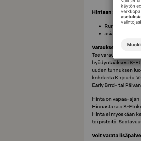
Hintaan sisältyy:
Runsas buffet
asiakassaunan 
Varaukset:
Tee varaus sokoshote
hyödyntääksesi S-Etuk
uuden tunnuksen luom
kohdasta Kirjaudu. V
Early Brrd- tai Päivän
Hinta on vapaa-ajan 
Hinnasta saa S-Etukor
Hinta ei myöskään k
tai pisteitä. Saatavu
Voit varata lisäpal