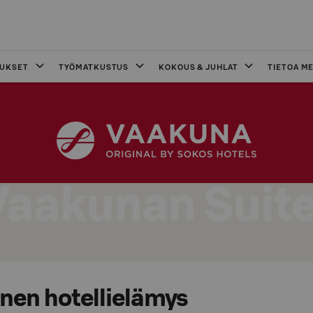
OUKSET
TYÖMATKUSTUS
KOKOUS & JUHLAT
TIETOA ME
Vaakunan Suite
inen hotellielämys