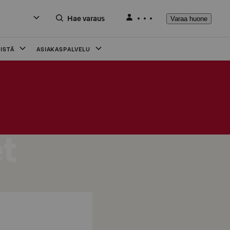
Hae varaus
Varaa huone
ISTÄ
ASIAKASPALVELU
t