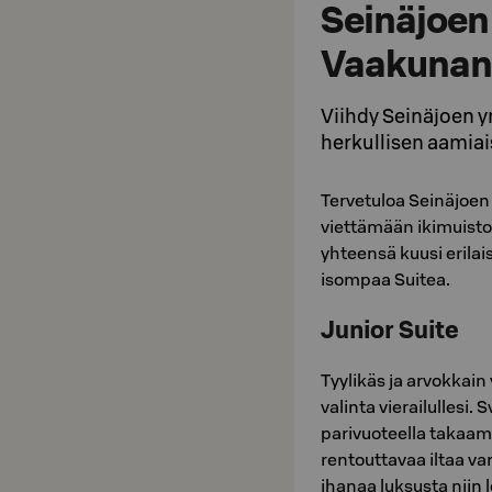
Seinäjoen
Vaakunan 
Viihdy Seinäjoen y
herkullisen aamia
Tervetuloa Seinäjoen 
viettämään ikimuistoi
yhteensä kuusi erilai
isompaa Suitea.
Junior Suite
Tyylikäs ja arvokkain
valinta vierailullesi.
parivuoteella takaam
rentouttavaa iltaa va
ihanaa luksusta niin