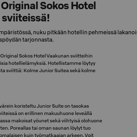
 Original Sokos Hotel
sviiteissä!
mpäristössä, nuku pitkään hotellin pehmeissä lakanois
ispöydän tarjonnasta.
Original Sokos Hotel Vaakunan sviitteihin
sia hotellielämyksiä. Hotellistamme löytyy
sta sviittiä: Kolme Junior Suitea sekä kolme
 värein koristeltu Junior Suite on tasokas
 Sviiteissä on erillinen makuuhuone leveällä
assa makoisat yöunet sekä viihtyisä olohuone
rten. Poreallas tai oman saunan löylyt tuo
 lomalaisen kuin työmatkaajan arkeen. Voit