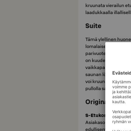
kruunata vierailun etu
laadukkaalla illallisel
Suite
Tämä ylellinen huone
lomalaiselle kuin työ
parivuoteella varust
on kuuden hengen pö
vaikkapa kiehauttama
saunan löylyihin pääset
voi kruunata esimerk
pullolla samppanjaa 
Original Sokos
S-Etukortilla – edul
Asiakasomistajana ma
edullisemmin. Lisäksi