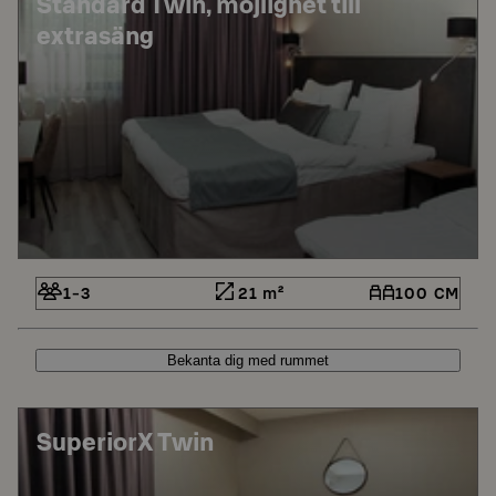
Standard Twin, möjlighet till
extrasäng
1-3
21 m²
100 CM
Bekanta dig med rummet
SuperiorX Twin