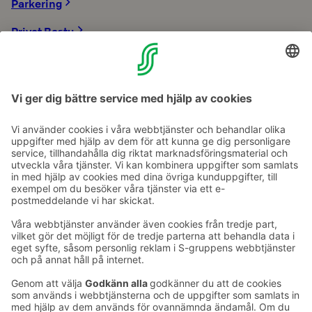
Parkering
Privat Bastu
Restauranger
S-Card förmåner
Saker at göra
Ta kontakt
Kontaktuppgifter till hotellen
Kontaktuppgifter till kundservice
›
Feedback
Ge feedback
Sokos Hotels nyhetsbrev
Utmärkelser och certifikat
Prenumerera på vårt
nyhetsbrev
Du får Sokos Hotellens senaste
förmåner och nyheter till din e-