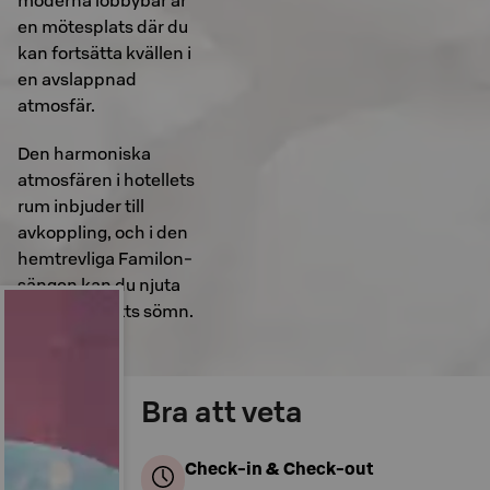
moderna lobbybar är
en mötesplats där du
kan fortsätta kvällen i
en avslappnad
atmosfär.
Den harmoniska
atmosfären i hotellets
rum inbjuder till
avkoppling, och i den
hemtrevliga Familon-
sängen kan du njuta
av en god natts sömn.
Bra att veta
Check-in & Check-out