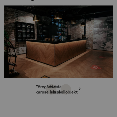
Föregående
Nästä
karusellobjekt
karusellobjekt