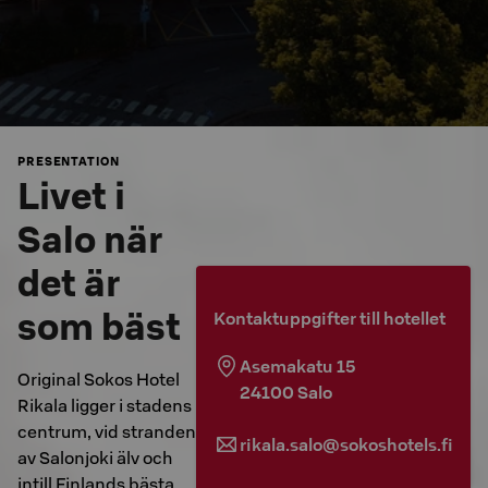
PRESENTATION
Livet i
Salo när
det är
som bäst
Kontaktuppgifter till hotellet
Asemakatu 15
Original Sokos Hotel
24100
Salo
Rikala ligger i stadens
centrum, vid stranden
rikala.salo@sokoshotels.fi
av Salonjoki älv och
intill Finlands bästa