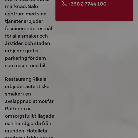
+358 2 7744 100
marknad. Salo
centrum med sina
tjänster erbjuder
fascinerande resmål
för alla smaker och
årstider, och staden
erbjuder gratis
parkering för dem
som reser med bil.
Restaurang Rikala
erbjuder autentiska
smaker i en
avslappnad atmosfär.
Rätterna är
omsorgsfullt tillagade
och handgjorda från
grunden. Hotellets