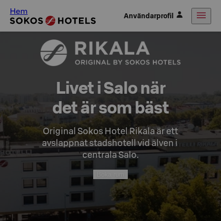
Hem
Användarprofil
Livet i Salo när

det är som bäst
Original Sokos Hotel Rikala är ett

avslappnat stadshotell vid älven i 
centrala Salo.
Boka rum