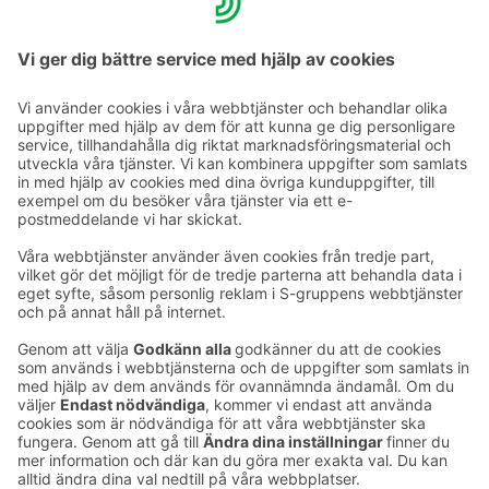
Vänligen meddela oss att du har hund när du gör din
hotellbokning.
Förutom hundar är även andra husdjur
varmt välkomna på Sokos Hotels.
Ta kontakt
Kontaktuppgifter till hotellen
Kontaktuppgifter till kundservice
›
Feedback
Ge feedback
Sokos Hotels nyhetsbrev
Utmärkelser och certifikat
Prenumerera på vårt
nyhetsbrev
Du får Sokos Hotellens senaste
förmåner och nyheter till din e-
post varje månad.
Sokos Hotels i sociala medier
Sokos
Sokos
Sokos
Sokos
Hotels
Hotels på
Hotels på
Hotels i
på