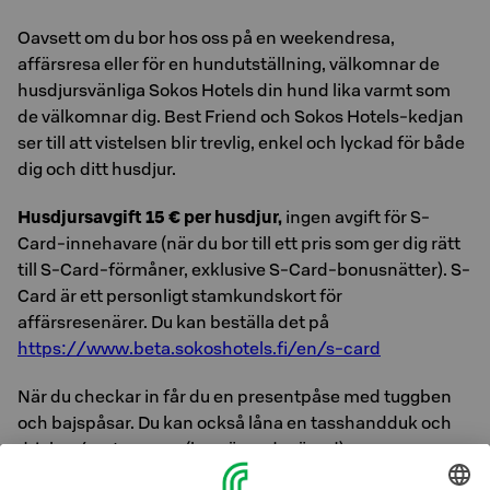
Oavsett om du bor hos oss på en weekendresa,
affärsresa eller för en hundutställning, välkomnar de
husdjursvänliga Sokos Hotels din hund lika varmt som
de välkomnar dig. Best Friend och Sokos Hotels-kedjan
ser till att vistelsen blir trevlig, enkel och lyckad för både
dig och ditt husdjur.
Husdjursavgift 15 € per husdjur,
ingen avgift för S-
Card-innehavare (när du bor till ett pris som ger dig rätt
till S-Card-förmåner, exklusive S-Card-bonusnätter). S-
Card är ett personligt stamkundskort för
affärsresenärer. Du kan beställa det på
https://www.beta.sokoshotels.fi/en/s-card
När du checkar in får du en presentpåse med tuggben
och bajspåsar. Du kan också låna en tasshandduk och
dricks-/matmuggar (begränsad mängd).