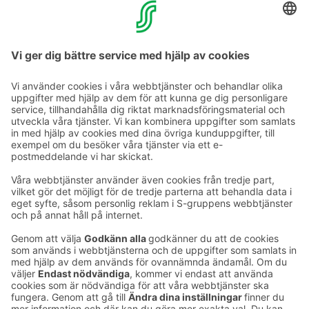
Library
https://medialibrary.leonardoworldwide.net/sok
os/
Ta kontakt
Kontaktuppgifter till hotellen
Kontaktuppgifter till kundservice
›
Feedback
Ge feedback
Sokos Hotels nyhetsbrev
Utmärkelser och certifikat
Prenumerera på vårt
nyhetsbrev
Du får Sokos Hotellens senaste
förmåner och nyheter till din e-