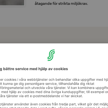
åtagande för strikta miljökrav.
 & förmåner
Kolin kansallispuiston kainalossa. Kiireettömät aamut herkullisen aam
ri kuten sinulle sopii!
Föregående
Nästä
karusellobjekt
karusellobjekt