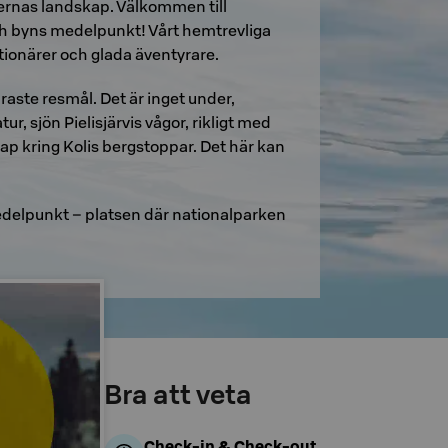
dernas landskap. Välkommen till
och byns medelpunkt! Vårt hemtrevliga
tionärer och glada äventyrare.
raste resmål. Det är inget under,
, sjön Pielisjärvis vågor, rikligt med
ap kring Kolis bergstoppar. Det här kan
edelpunkt – platsen där nationalparken
Bra att veta
Check-in & Check-out