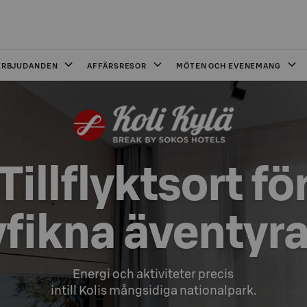
ERBJUDANDEN
AFFÄRSRESOR
MÖTEN OCH EVENEMANG
Tillflyktsort för
fikna äventyr
Energi och aktiviteter precis

intill Kolis mångsidiga nationalpark.