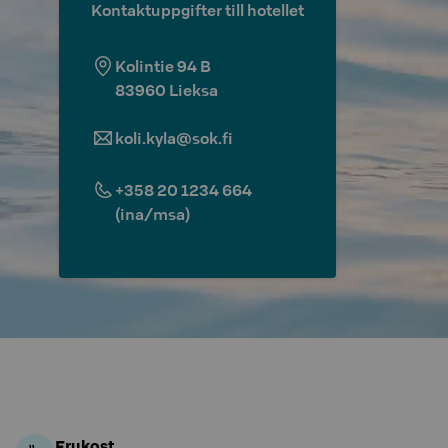
Kontaktuppgifter till hotellet
Kolintie 94 B
83960
Lieksa
koli.kyla@sok.fi
+358 20 1234 664
(ina/msa)
Frukost