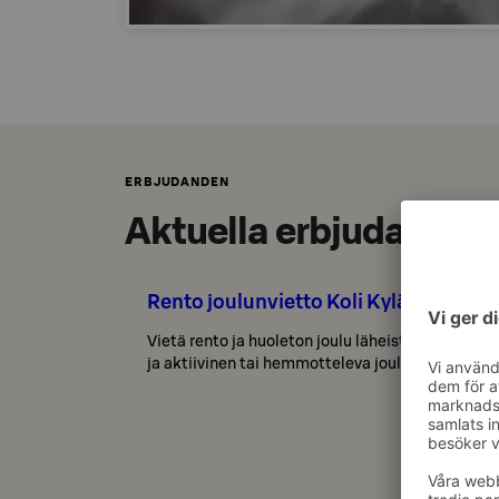
ERBJUDANDEN
Aktuella erbjudanden
Rento joulunvietto Koli Kylällä
Vietä rento ja huoleton joulu läheistesi kanssa 
ja aktiivinen tai hemmotteleva jouluohjelma - juu