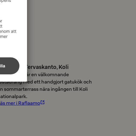
avintolta Tervaskanto, Koli
ervaskanto är en välkomnande
estaurang med ett handgjort gatukök och
n sommarterrass nära ingången till Koli
ationalpark.
äs mer i Raflaamo