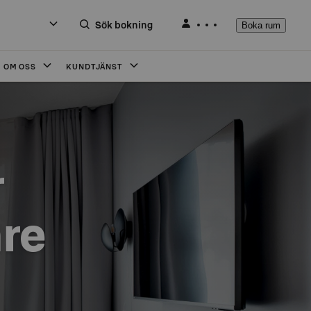
Sök bokning
Boka rum
OM OSS
KUNDTJÄNST


are