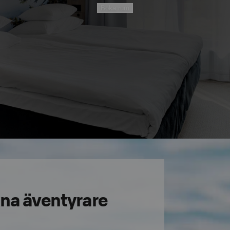
Boka rum
ikna äventyrare