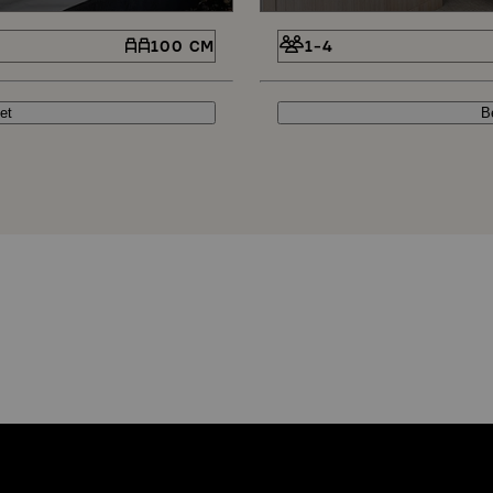
100 CM
1-4
et
B