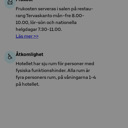
Fru­kosten ser­ve­ras i salen på re­stau­
rang Tervaskanto mån-fre 8.00-
10.00, lör-sön och nationella
helgdagar 7.30-11.00.
Läs mer >>
Åtkomlighet
Hotellet har sju rum för personer med
fysiska funktionshinder. Alla rum är
fyra personers rum, på våningarna 1-4
på hotellet.