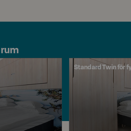
 rum
Standard Twin för f