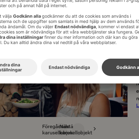
R
T
r
e
n
L
Föregående
Nästä
karusellobjekt
karusellobjekt