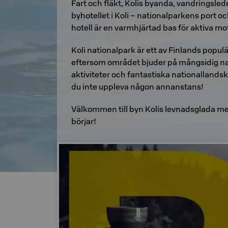
Fart och fläkt, Kolis byanda, vandringsle
byhotellet i Koli – nationalparkens port 
hotell är en varmhjärtad bas för aktiva mo
Koli nationalpark är ett av Finlands populä
eftersom området bjuder på mångsidig natur
aktiviteter och fantastiska nationallandsk
du inte uppleva någon annanstans!
Välkommen till byn Kolis levnadsglada m
börjar!