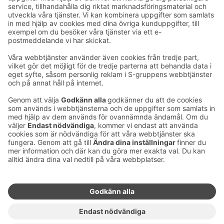
Ta kontakt
Kontaktuppgifter till hotellen
Kontaktuppgifter till kundservice
›
Feedback
Ge feedback
Sokos Hotels nyhetsbrev
Utmärkelser och certifikat
Prenumerera på vårt
nyhetsbrev
Du får Sokos Hotellens senaste
förmåner och nyheter till din e-
post varje månad.
Sokos Hotels i sociala medier
Sokos
Sokos
Sokos
Sokos
Hotels
Hotels på
Hotels på
Hotels i
på
Facebook
Instagram
Linkedin
Youtube
Tillgänglighetsutlåtanden
Bokningsvillkor
Användarvillkor
Dataskydd