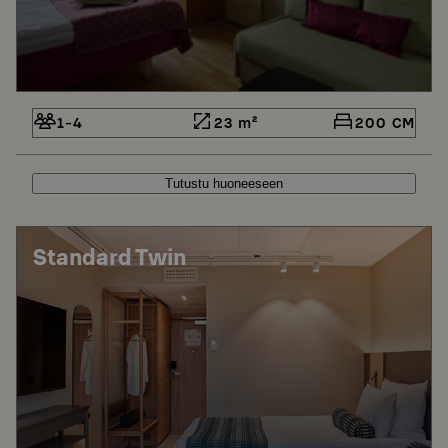
1-4
23 m²
200 CM
Tutustu huoneeseen
Standard Twin