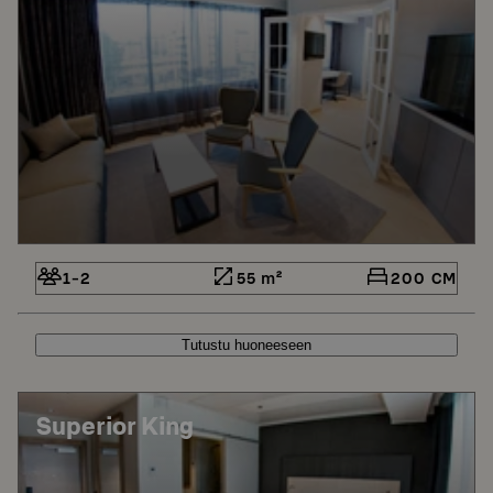
1-2
55 m²
200 CM
Tutustu huoneeseen
Superior King