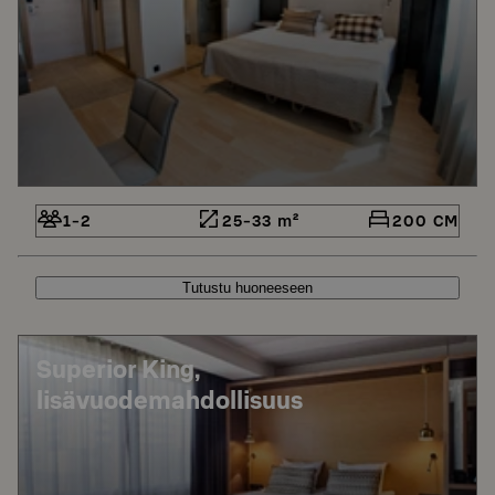
1-2
25-33 m²
200 CM
Tutustu huoneeseen
Superior King,
lisävuodemahdollisuus