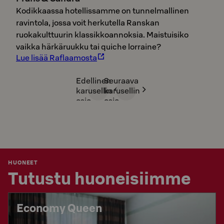
Kodikkaassa hotellissamme on tunnelmallinen
ravintola, jossa voit herkutella Ranskan
ruokakulttuurin klassikkoannoksia. Maistuisiko
vaikka härkäruukku tai quiche lorraine?
Lue lisää Raflaamosta
Edellinen
Seuraava
karusellin
karusellin
osio
osio
HUONEET
Tutustu huoneisiimme
Economy Queen