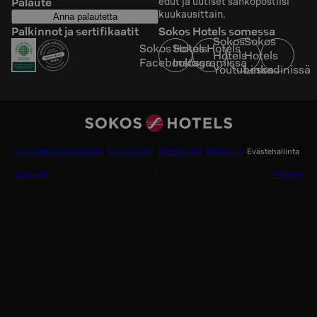
Palaute
edut ja uutiset sähköpostiisi
kuukausittain.
Anna palautetta
Palkinnot ja sertifikaatit
Sokos Hotels somessa
Sokos
Sokos
Sokos Hotels
Sokos Hotels
Hotels
Hotels
Facebookissa
Instagramissa
Youtubessa
Linkedinissä
Saavutettavuusselosteet
Varausehdot
Käyttöehdot
Tietosuoja
Evästehallinta
Copyright
Medialle