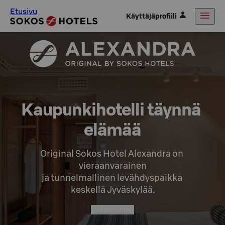
Etusivu
Käyttäjäprofiili
Kaupunkihotelli täynnä 
elämää
Original Sokos Hotel Alexandra on 
vieraanvarainen

ja tunnelmallinen levähdyspaikka 
keskellä Jyväskylää.
Varaa huone