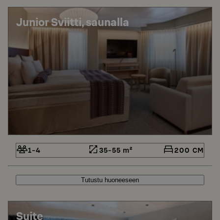
Junior Sviitti, saunalla
1-4
35-55 m²
200 CM
Tutustu huoneeseen
Suite