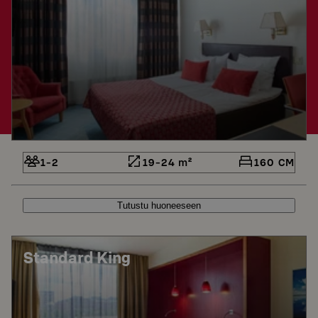
1-2
19-24 m²
160 CM
Tutustu huoneeseen
Standard King