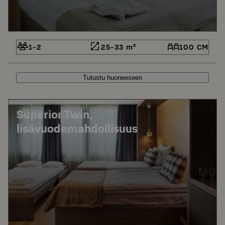
1-2
25-33 m²
100 CM
Tutustu huoneeseen
Superior Twin,
lisävuodemahdollisuus