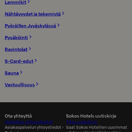
Lemmikit
Nähtävyydet ja tekemistä
Pyöräillen Jyväskylässä
Pysäköinti
Ravintolat
S-Card-edut
Sauna
Vastuullisuus
Ota yhteyttä
Sokos Hotels uutiskirje
Hotellien yhteystiedot
Tilaa uutiskirje
Asiakaspalvelun yhteystiedot
›
Saat Sokos Hotellien uusimmat