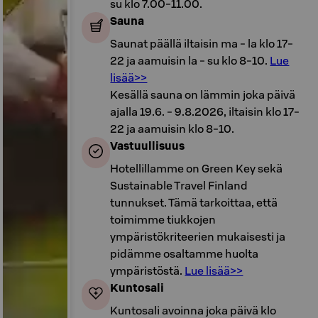
su klo 7.00-11.00.
Sauna
Saunat päällä iltaisin ma - la klo 17-
22 ja aamuisin la - su klo 8-10.
Lue
lisää>>
Kesällä sauna on lämmin joka päivä
ajalla 19.6. - 9.8.2026, iltaisin klo 17-
22 ja aamuisin klo 8-10.
Vastuullisuus
Hotellillamme on Green Key sekä
Sustainable Travel Finland
tunnukset. Tämä tarkoittaa, että
toimimme tiukkojen
ympäristökriteerien mukaisesti ja
pidämme osaltamme huolta
ympäristöstä.
Lue lisää>>
Kuntosali
Kuntosali avoinna joka päivä klo