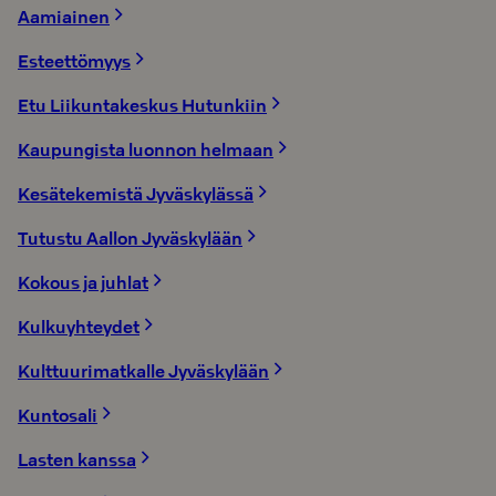
Aamiainen
Esteettömyys
Etu Liikuntakeskus Hutunkiin
Kaupungista luonnon helmaan
Kesätekemistä Jyväskylässä
Tutustu Aallon Jyväskylään
Kokous ja juhlat
Kulkuyhteydet
Kulttuurimatkalle Jyväskylään
Kuntosali
Lasten kanssa