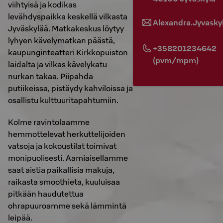
viihtyisä ja kodikas
levähdyspaikka keskellä vilkasta
Alexandra.Jyvasky
Jyväskylää. Matkakeskus löytyy
lyhyen kävelymatkan päästä,
+358201234642
kaupunginteatteri Kirkkopuiston
(pvm/mpm)
laidalta ja vilkas kävelykatu
nurkan takaa. Piipahda
putiikeissa, pistäydy kahviloissa ja
osallistu kulttuuritapahtumiin.
Kolme ravintolaamme
hemmottelevat herkuttelijoiden
vatsoja ja kokoustilat toimivat
monipuolisesti. Aamiaisellamme
saat aistia paikallisia makuja,
raikasta smoothieta, kuuluisaa
pitkään haudutettua
ohrapuuroamme sekä lämmintä
leipää.