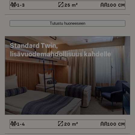
1-3
25 m²
100 CM
Tutustu huoneeseen
Standard Twin,
lisävuodemahdollisuus kahdelle
1-4
20 m²
100 CM