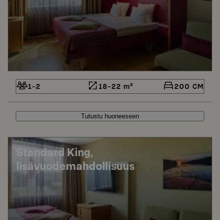
1-2
18-22 m²
200 CM
Tutustu huoneeseen
Standard King,
lisävuodemahdollisuus