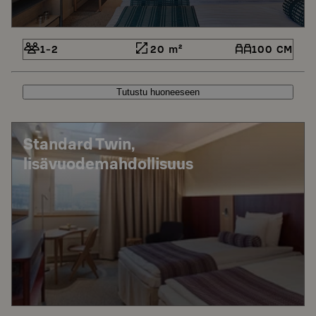
1-2
20 m²
100 CM
Tutustu huoneeseen
Standard Twin,
lisävuodemahdollisuus