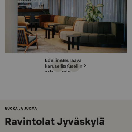
Edellinen
Seuraava
karusellin
karusellin
osio
osio
RUOKA JA JUOMA
Ravintolat Jyväskylä