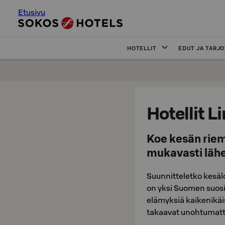
Etusivu
HOTELLIT
EDUT JA TARJ
Hotellit 
Koe kesän riem
mukavasti lähe
Suunnitteletko kesä
on yksi Suomen suosit
elämyksiä kaikenikäisi
takaavat unohtumat