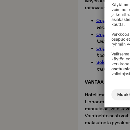
lyhyen kävelymatkan 
raitiovaunulinjojen va
Original Sokos 
vesileikkeihin
Original Sokos H
kauppakeskus Tr
Original Sokos 
huoneita näkym
Solo Sokos Hote
mahtuu koko p
VANTAA
Hotellimme Vantaalla
Linnanmäelle. Junalla
minuutissa, vain käv
Vaihtoehtoisesti voi
maksutonta pysäköint