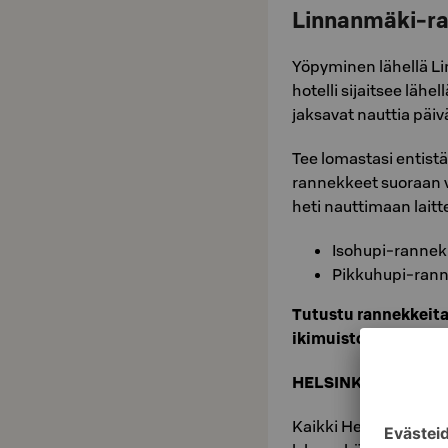
Linnanmäki-ran
Yöpyminen lähellä L
hotelli sijaitsee lähel
jaksavat nauttia päivä
Tee lomastasi entist
rannekkeet suoraan v
heti nauttimaan laitt
Isohupi-rannekk
Pikkuhupi-ranne
Tutustu rannekkeita
ikimuistoinen kesä 
HELSINKI
Kaikki Helsingin hote