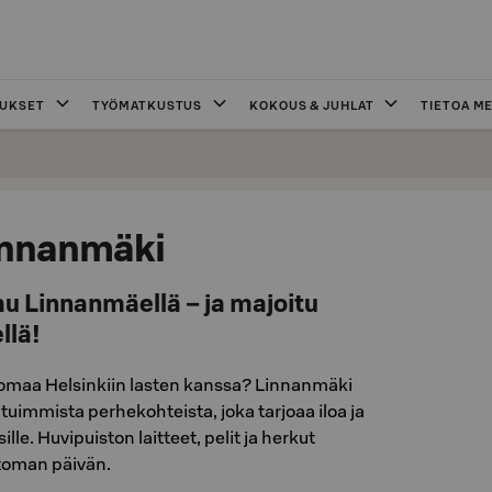
OUKSET
TYÖMATKUSTUS
KOKOUS & JUHLAT
TIETOA ME
Linnanmäki
u Linnanmäellä – ja majoitu
llä!
lomaa Helsinkiin lasten kanssa? Linnanmäki
uimmista perhekohteista, joka tarjoaa iloa ja
lle. Huvipuiston laitteet, pelit ja herkut
toman päivän.