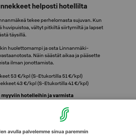
nekkeet helposti hotellilta
innanmäkeä tekee perhelomasta sujuvan. Kun
lä huvipuistoa, vältyt pitkiltä siirtymiltä ja lapset
stä täysillä.
äkin huolettomampi ja osta Linnanmäki-
astaanotosta. Näin säästät aikaa ja pääsette
eista ilman jonottamista.
eet 53 €/kpl (S-Etukortilla 51 €/kpl)
kkeet 43 €/kpl (S-Etukortilla 41 €/kpl)
 myyviin hotelleihin ja varmista
koko perheelle!
llimme sijaitsevat lähellä Linnanmäkeä, joko