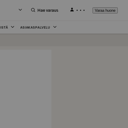
Hae varaus
Varaa huone
ISTÄ
ASIAKASPALVELU