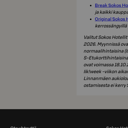
Break Sokos Ho
ja kaikki kaupp
Original Sokos 
kerrossängyillä
Valitut Sokos Hotell
2026. Myynnissä ovat
normaalihintaisina (I
S‑Etukorttihintaisina
ovat voimassa 18.10.
Iik!week -viikon aik
Linnanmäen aukioloa
ostamisesta ei kerry 