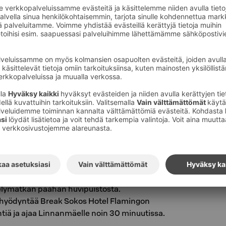
päässä tai kätevästi suorien
rrella.
Hotel Presidentti
–
uima-allas koko perheen
otel Tripla
–
lähellä Linnanmäkeä, kaikki
iplan palvelut lähellä
Hotel Vaakuna
–
useita parvekkeellisia
ällä Mannerheimintielle tai Rautatieasemalle
l Helsinki
–
väliovellisia huoneita joihin
erhe
 sijaitsevat hyvien kulkuyhteyksien päässä
 pääset Tikkurilan asemalta Pasilaan noin 15,
elymatkan päähän huvipuistosta.
t hyödyntää Break Sokos Hotel Flamingon
iä ja ajaa Linnanmäelle noin 30 minuutissa.