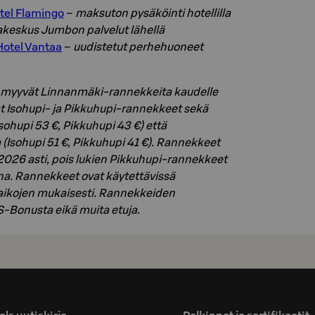
tel Flamingo
–
maksuton pysäköinti hotellilla
akeskus Jumbon palvelut lähellä
Hotel Vantaa
–
uudistetut perhehuoneet
it myyvät Linnanmäki-rannekkeita kaudelle
 Isohupi- ja Pikkuhupi-rannekkeet sekä
sohupi 53 €, Pikkuhupi 43 €) että
 (Isohupi 51 €, Pikkuhupi 41 €). Rannekkeet
2026 asti, pois lukien Pikkuhupi-rannekkeet
ana. Rannekkeet ovat käytettävissä
ikojen mukaisesti. Rannekkeiden
S-Bonusta eikä muita etuja.