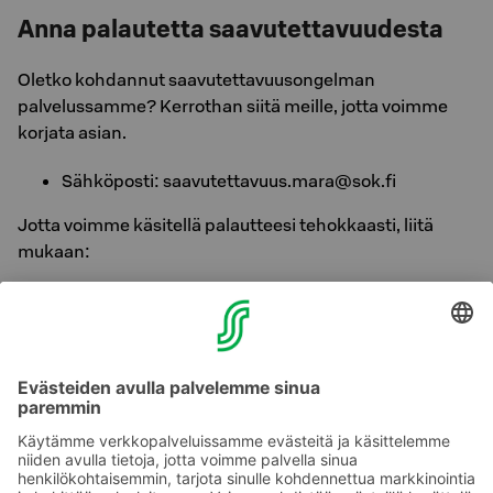
Anna palautetta saavutettavuudesta
Oletko kohdannut saavutettavuusongelman
palvelussamme? Kerrothan siitä meille, jotta voimme
korjata asian.
Sähköposti: saavutettavuus.mara@sok.fi
Jotta voimme käsitellä palautteesi tehokkaasti, liitä
mukaan:
Minkä palvelun käytössä ongelma ilmeni (esim.
verkkosivun osoite tai sovelluksen nimi)
Mitä laitetta käytit ja mitä selainta käytit
Käytitkö apuvälineteknologiaa (esim. ruudunlukija)
Mitä yritit tehdä ja mitä tapahtui
Vastaamme sinulle mahdollisimman pian. Kiitos, että
autat meitä parantamaan saavutettavuutta!