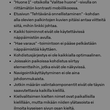
”Huone 1” -otsikolla ”Valitse huone” -sivulla on
riittämätön kontrasti mobiilikoossa.
Etusivun ”Tehtävänä onnellistaminen” -kohdan
alla olevien palkintojen kuvien pitäisi antaa viitteitä
siitä, mihin linkki johtaa.
Kaikki toiminnot eivät ole käytettävissä
näppäimistön avulla.
”Hae varaus” -toimintoon ei pääse pelkästään
näppäimistöä käyttäen.
Kohdistusjärjestys ei ole kaikkialla optimaalinen.
Joissakin paikoissa kohdistus siirtyy
elementteihin, jotka eivät ole näkyvissä.
Navigointikäyttäytyminen ei ole aina
johdonmukaista.
Jotkin määrän valintakomponentit eivät ole täysin
saavutettavia kaikilla kielillä.
Kielivalitsimen kielten nimet ovat paikallisilla
kielillään, mutta mikään niiden ylätasoista ei
ilmoita kyseisen sivun osan kieltä.