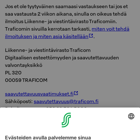
Jos et ole tyytyväinen saamaasi vastaukseen tai jos et
saa vastausta 2 viikon aikana, sinulla on oikeus tehdä
ilmoitus Liikenne- ja viestintävirasto Traficomiin.
Traficomin sivuilla kerrotaan tarkasti,
miten voit tehdä
ilmoituksen ja miten asia käsitellään
.
Liikenne- ja viestintävirasto Traficom
Digitaalisen esteettömyyden ja saavutettavuuden
valvontayksikkö
PL 320
00059 TRAFICOM
saavutettavuusvaatimukset.fi
Sähköposti:
saavutettavuus@traficom.fi
Puhelinnumero: +358 29 534 5000
Saavutettavuusselosteen
laatiminen