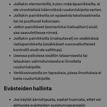
Joillakin elementeillä, kuten määräpainikkeilla, ei
ole vironkielisiä käännöksiä ruudunlukijoita varten.
Joillakin painikkeilla on epäselviä tekstivastineita
tai ne puuttuvat kokonaan.
Jotkin painikkeet (esimerkiksi kielivalitsin) eivät
saa saavutettavaa nimeä.
Joillakin painikkeilla (maksutavat) on sisäkkäisiä
radiopainikkeita (sisäkkäiset vuorovaikutteiset
kontrollit eivät ole sallittuja).
Useissa paikoissa sisällön lataamisesta tai
latauksen valmistumisesta ei ilmoiteta
ruudunlukijoille.
Verkkosivustolla on tapauksia, joissa ilmoituksia ei
lueta ruudunlukijoille.
Evästeiden hallinta
Jos käytät ääniohjausta, saatat huomata, ettet voi
aktivoida evästeiden suostumuspaneelin