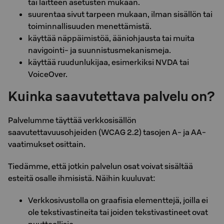
tai laitteen asetusten mukaan.
suurentaa sivut tarpeen mukaan, ilman sisällön tai
toiminnallisuuden menettämistä.
käyttää näppäimistöä, ääniohjausta tai muita
navigointi- ja suunnistusmekanismeja.
käyttää ruudunlukijaa, esimerkiksi NVDA tai
VoiceOver.
Kuinka saavutettava palvelu on?
Palvelumme täyttää verkkosisällön
saavutettavuusohjeiden (WCAG 2.2) tasojen A- ja AA-
vaatimukset osittain.
Tiedämme, että jotkin palvelun osat voivat sisältää
esteitä osalle ihmisistä. Näihin kuuluvat:
Verkkosivustolla on graafisia elementtejä, joilla ei
ole tekstivastineita tai joiden tekstivastineet ovat