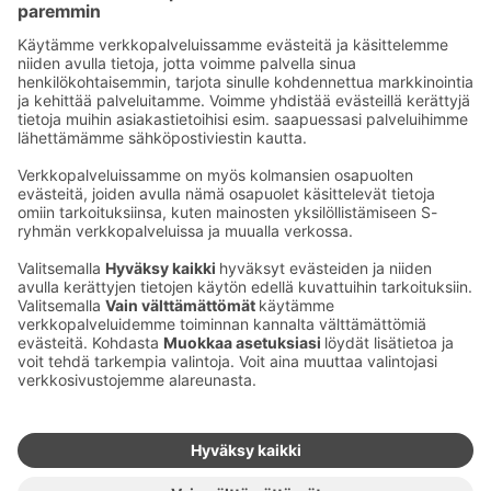
Seloste on viimeksi päivitetty 25.3.2026.
Palvelun saavutettavuus on arvioitu SOK:ssa.
Ota yhteyttä
Sokos Hotels uutiskirje
Hotellien yhteystiedot
Tilaa uutiskirje
Asiakaspalvelun yhteystiedot
›
Saat Sokos Hotellien uusimmat
Palaute
edut ja uutiset sähköpostiisi
kuukausittain.
Anna palautetta
Palkinnot ja sertifikaatit
Sokos Hotels somessa
Sokos
Sokos
Sokos Hotels
Sokos Hotels
Hotels
Hotels
Facebookissa
Instagramissa
Youtubessa
Linkedinissä