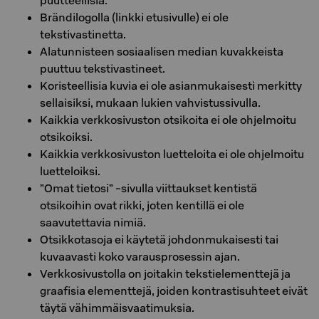
puutteellisia.
Brändilogolla (linkki etusivulle) ei ole
tekstivastinetta.
Alatunnisteen sosiaalisen median kuvakkeista
puuttuu tekstivastineet.
Koristeellisia kuvia ei ole asianmukaisesti merkitty
sellaisiksi, mukaan lukien vahvistussivulla.
Kaikkia verkkosivuston otsikoita ei ole ohjelmoitu
otsikoiksi.
Kaikkia verkkosivuston luetteloita ei ole ohjelmoitu
luetteloiksi.
”Omat tietosi” -sivulla viittaukset kentistä
otsikoihin ovat rikki, joten kentillä ei ole
saavutettavia nimiä.
Otsikkotasoja ei käytetä johdonmukaisesti tai
kuvaavasti koko varausprosessin ajan.
Verkkosivustolla on joitakin tekstielementtejä ja
graafisia elementtejä, joiden kontrastisuhteet eivät
täytä vähimmäisvaatimuksia.