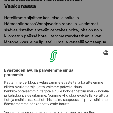
Vaakunassa
Hotellimme sijaitsee keskeisellä paikalla
Hämeenlinnassa Vanajaveden rannalla. Useimmat
sisävesiristeilyt lähtevät Rantakasinolta, joka on noin
kilometrin päässä hotelliltamme (tarkistathan laivan
lähtöpaikkasi aina lipusta). Omalla veneellä voit saapua
meille hotellimme rannassa sijaitsevaan laituriin, lue
lisää täältä:
Veneellä Vaakunaan
Myös rautatieasema on aivan hotellimme vieressä, joten
voit yhdistää matkallesi esimerkiksi junan ja risteilyn!
Varaa huone uudistuneessa
Hämeenlinnan Vaakunassa >>