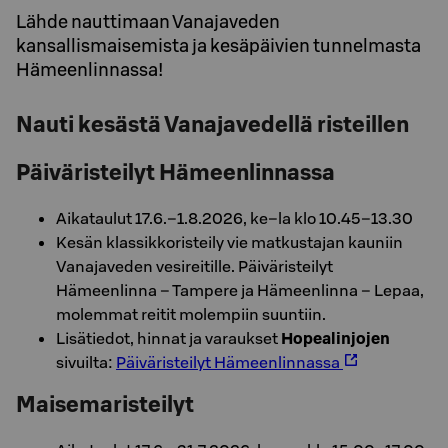
Lähde nauttimaan Vanajaveden
kansallismaisemista ja kesäpäivien tunnelmasta
Hämeenlinnassa!
Nauti kesästä Vanajavedellä risteillen
Päiväristeilyt Hämeenlinnassa
Aikataulut 17.6.–1.8.2026, ke–la klo 10.45–13.30
Kesän klassikkoristeily vie matkustajan kauniin
Vanajaveden vesireitille. Päiväristeilyt
Hämeenlinna – Tampere ja Hämeenlinna – Lepaa,
molemmat reitit molempiin suuntiin.
Lisätiedot, hinnat ja varaukset
Hopealinjojen
sivuilta:
Päiväristeilyt Hämeenlinnassa
Maisemaristeilyt