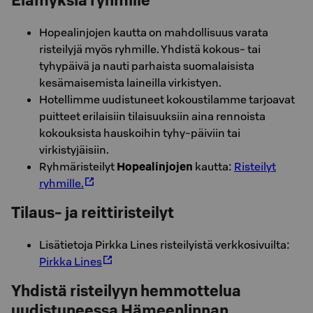
Elämyksiä ryhmille
Hopealinjojen kautta on mahdollisuus varata
risteilyjä myös ryhmille. Yhdistä kokous- tai
tyhypäivä ja nauti parhaista suomalaisista
kesämaisemista laineilla virkistyen.
Hotellimme uudistuneet kokoustilamme tarjoavat
puitteet erilaisiin tilaisuuksiin aina rennoista
kokouksista hauskoihin tyhy-päiviin tai
virkistyjäisiin.
Ryhmäristeilyt
Hopealinjojen
kautta:
Risteilyt
ryhmille.
Tilaus- ja reittiristeilyt
Lisätietoja Pirkka Lines risteilyistä verkkosivuilta:
Pirkka Lines
Yhdistä risteilyyn hemmottelua
uudistuneessa Hämeenlinnan