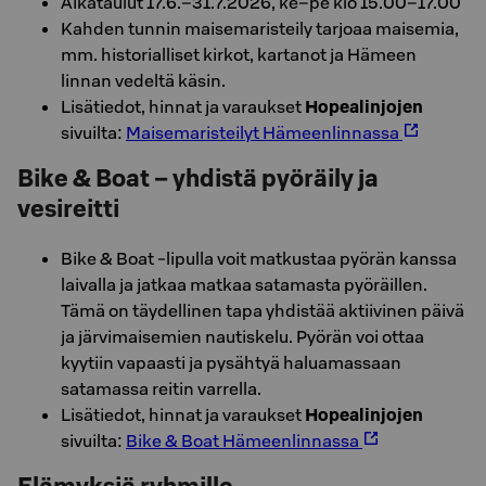
Aikataulut 17.6.–31.7.2026, ke–pe klo 15.00–17.00
Kahden tunnin maisemaristeily tarjoaa maisemia,
mm. historialliset kirkot, kartanot ja Hämeen
linnan vedeltä käsin.
Lisätiedot, hinnat ja varaukset
Hopealinjojen
sivuilta:
Maisemaristeilyt Hämeenlinnassa
Bike & Boat – yhdistä pyöräily ja
vesireitti
Bike & Boat -lipulla voit matkustaa pyörän kanssa
laivalla ja jatkaa matkaa satamasta pyöräillen.
Tämä on täydellinen tapa yhdistää aktiivinen päivä
ja järvimaisemien nautiskelu. Pyörän voi ottaa
kyytiin vapaasti ja pysähtyä haluamassaan
satamassa reitin varrella.
Lisätiedot, hinnat ja varaukset
Hopealinjojen
sivuilta:
Bike & Boat Hämeenlinnassa