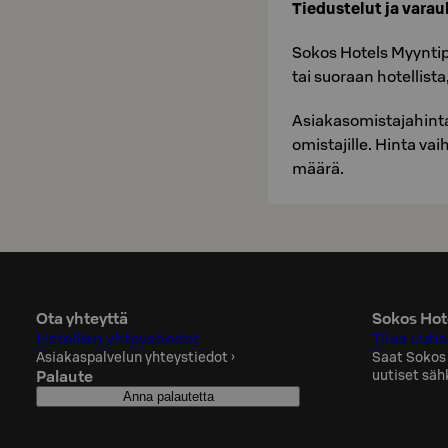
Tie­dus­te­lut ja va­rau
Sokos Ho­tels Myyn­ti
tai suo­raan ho­tel­lis
Asiakasomistajahinta
omis­ta­jil­le. Hinta vaih
määrä.
Ota yhteyttä
Sokos Hote
Hotellien yhteystiedot
Tilaa uutis
Asiakaspalvelun yhteystiedot
›
Saat Sokos
Palaute
uutiset säh
Anna palautetta