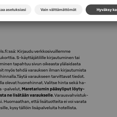
ls.fi:ssä: Kirjaudu verkkosivuillemme
orttia. S-käyttäjätilille kirjautuminen tai
inen tapahtuu sivun oikeasta ylälaidasta
oit myös tehdä varauksen ilman kirjautumista
innalla.Täytä va­rauk­seen tar­vit­ta­vat tie­dot.
l­la ole­vat huo­ne­hin­nat. Va­lit­se hinta sekä ha­
ja -pal­ve­lut,
Ma­re­ta­riu­min pää­sy­li­put löy­ty­
osta ne li­sä­tään va­rauk­sel­le
. Va­raus­vah­vis­tuk­
i. Huo­maat­han, että li­sä­tuot­tei­ta ei voi va­ra­ta
le, kysy täl­löin li­sä­pal­ve­lui­ta ho­tel­lis­ta.