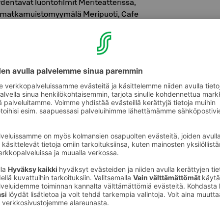
dentävät luontofilmit Meriteatterissa,
, matkamuistomyymälä Meripuoti, Cafe
vät luontokoululuokassa. Kalojen ruokintaa
klo 15.
 on viihtymistä, nauttimista ja oppimista
e meren rannalla Kotkan Sapokassa 700 m
oa­jat
www.​maretarium.​fi
KOS HOTEL SEURAHUONE,
.2026