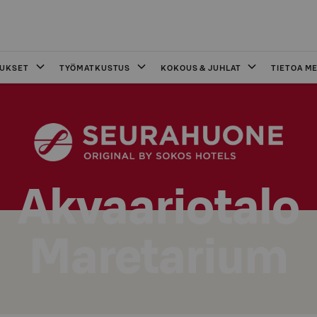
OUKSET
TYÖMATKUSTUS
KOKOUS & JUHLAT
TIETOA ME
Akvaariotalo
Maretarium