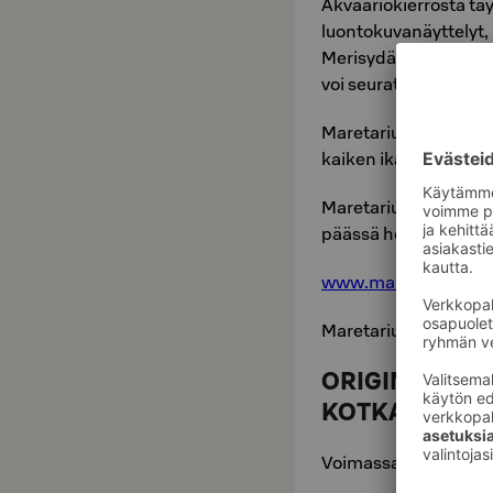
Akvaariokierrosta täy
luontokuvanäyttelyt
Merisydän sekä tehtä
voi seurata päivittäin 
Maretariumissa käynti
kaiken ikäisille.
Maretarium sijaitse
päässä hotellista.
www.​maretarium.​fi
Ma­re­ta­riu­min au­kio­l
ORIGINAL SO
KOTKA
Voimassa 1.1.-31.12