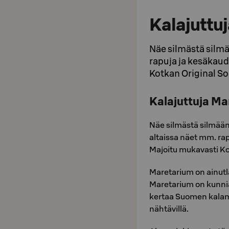
Kalajuttu
Näe silmästä silmä
rapuja ja kesäkaud
Kotkan Original S
Kalajuttuja Ma
Näe silmästä silmään 
altaissa näet mm. ra
Majoitu mukavasti Ko
Maretarium on ainutl
Maretarium on kunni
kertaa Suomen kalam
nähtävillä.