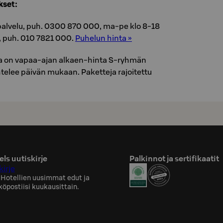
k­set:
­pal­ve­lu, puh. 0300 870 000, ma-pe klo 8-18
­ta, puh. 010 7821 000.
Pu­he­lun hinta »
 on vapaa-ajan al­kaen-hinta S-ryh­män
­te­lee päi­vän mu­kaan. Pa­ket­te­ja ra­joi­tet­tu
ls uutiskirje
Palkinnot ja sertifikaatit
kirje
 Hotellien uusimmat edut ja
köpostiisi kuukausittain.