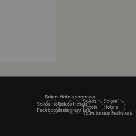
Sokos Hotels somessa
Sokos
Sokos
Sokos Hotels
Sokos Hotels
Hotels
Hotels
Facebookissa
Instagramissa
Youtubessa
Linkedinissä