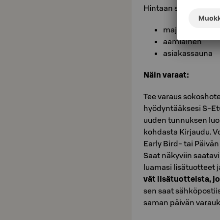
Hin­taan si­säl­tyy:
majoitus
aamiainen
asiakassauna
Näin va­raat:
Tee varaus sokoshote
hyödyntääksesi S-Etuk
uuden tunnuksen luom
kohdasta Kirjaudu. V
Early Bird- tai Päivän h
Saat nä­ky­viin saa­ta­vi
lua­ma­si li­sä­tuot­teet 
vät li­sä­tuot­teis­ta, j
sen saat säh­kö­pos­tii­s
saman päi­vän va­rauk­sil­