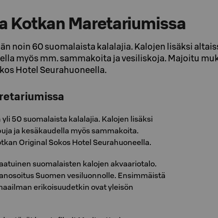
ja Kotkan Maretariumissa
än noin 60 suomalaista kalalajia. Kalojen lisäksi altai
ella myös mm. sammakoita ja vesiliskoja. Majoitu mu
okos Hotel Seurahuoneella.
retariumissa
yli 50 suomalaista kalalajia. Kalojen lisäksi
puja ja kesäkaudella myös sammakoita.
tkan Original Sokos Hotel Seurahuoneella.
aatuinen suomalaisten kalojen akvaariotalo.
anosoitus Suomen vesiluonnolle. Ensimmäistä
aailman erikoisuudetkin ovat yleisön