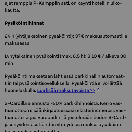
ajat ramp­pia P-Kamp­piin asti, on käyn­ti ho­tel­liin ul­ko­
kaut­ta.
Pysäköintihinnat
24 h (yhtäjaksoinen pysäköinti): 37 € maksuautomaatilla
maksaessa
Lyhytaikainen pysäköinti (max. 6,5 h): 3,10 € / alkava 30
min
Py­sä­köin­ti mak­se­taan läh­ties­sä park­ki­hal­lin au­to­maat­
tiin tai pysäköintisovelluksella. Py­sä­köin­tiä ei voi liit­tää
huo­ne­las­kul­le.
Lue lisää maksutavoista >>
S-Car­dil­la alen­nus­ta -20% park­ki­hin­nois­ta. Kerro vas­
taan­ot­toon si­sään­kir­jau­tues­sa­si re­kis­te­ri­nu­me­ro­si. Vas­
taan­ot­to kir­jaa Eu­ro­par­kin jär­jes­tel­mään tie­don S-Card-
jä­se­nyy­des­tä­si. Läh­dön yh­tey­des­sä maksa py­sä­köin­ti
hal­lin mak­suau­to­maat­tiin.