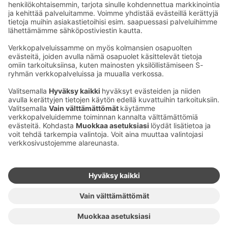
rajoittamaton pysäköinti.
Ota yhteyttä
Sokos Hotels uutiskirje
Hotellien yhteystiedot
Tilaa uutiskirje
Asiakaspalvelun yhteystiedot
›
Saat Sokos Hotellien uusimmat
Palaute
edut ja uutiset sähköpostiisi
kuukausittain.
Anna palautetta
Palkinnot ja sertifikaatit
Sokos Hotels somessa
Sokos
Sokos
Sokos Hotels
Sokos Hotels
Hotels
Hotels
Facebookissa
Instagramissa
Youtubessa
Linkedinissä
Saavutettavuusselosteet
Varausehdot
Käyttöehdot
Tietosuoja
Evästehallinta
Copyright
Medialle