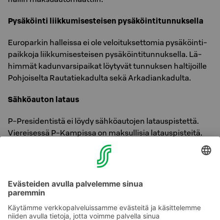
Pysäköinti liikkumisesteisen pysäköintitunnuksella
Eu­ro­par­kin hal­leis­sa ei ole ve­loi­tuk­set­to­mia py­sä­köin­ti­
paik­ko­ja liik­ku­mi­ses­tei­sen py­sä­köin­ti­tun­nuk­sel­la. Lä­
him­mät ka­dun­var­si­pai­kat löy­ty­vät tun­nuk­sen hal­ti­joil­le
Poh­joi­sel­ta Rau­ta­tie­ka­dul­ta sekä Ar­ka­dian­ka­dul­ta.
Sähköauton lataus
P-Pre­si­den­tis­tä ei löydy säh­kö­au­to­jen la­taus­pis­tet­tä.
Vie­rei­ses­sä P-Kam­pis­sa on mak­sul­li­sia la­taus­pis­tei­tä.
Matkanjärjestäjien pysäköinti
Hotellin eteen voi ajaa linja-autolla ja noutaa tai jättää
matkustajia. Lähimmät pysäköintipaikat linja-autoille
ovat Eteläinen Rautatiekatu 10:ssä, jossa arkisin klo 9-17
tunnin pysäköinti kiekolla ja muun ajan maksuton