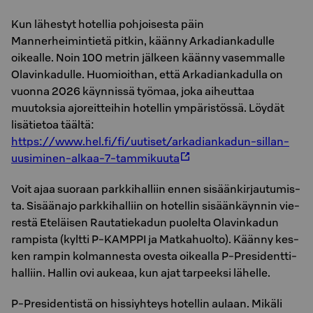
Kun lähestyt hotellia pohjoisesta päin
Mannerheimintietä pitkin, käänny Arkadiankadulle
oikealle. Noin 100 metrin jälkeen käänny vasemmalle
Olavinkadulle. Huomioithan, että Arkadiankadulla on
vuonna 2026 käynnissä työmaa, joka aiheuttaa
muutoksia ajoreitteihin hotellin ympäristössä. Löydät
lisätietoa täältä:
https://www.hel.fi/fi/uutiset/arkadiankadun-sillan-
uusiminen-alkaa-7-tammikuuta
Voit ajaa suo­raan park­ki­hal­liin ennen si­sään­kir­jau­tu­mis­
ta. Si­sään­ajo park­ki­hal­liin on ho­tel­lin si­sään­käyn­nin vie­
res­tä Eteläisen Rautatiekadun puo­lel­ta Ola­vin­ka­dun
ram­pis­ta (kylt­ti P-KAMP­PI ja Mat­ka­huol­to). Kään­ny kes­
ken ram­pin kol­man­nes­ta oves­ta oi­keal­la P-Pre­si­dent­ti-
hal­liin. Hal­lin ovi au­ke­aa, kun ajat tar­peek­si lä­hel­le.
P-Pre­si­den­tis­tä on his­siyh­teys ho­tel­lin au­laan. Mi­kä­li