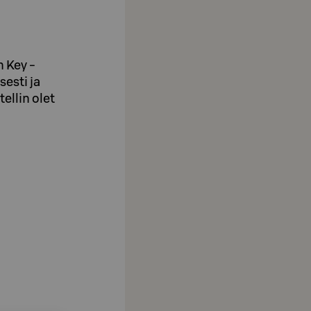
 Key -
esti ja
ellin olet