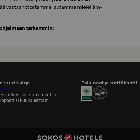
ää vas­taa­no­tos­tam­me, au­tam­me mie­lel­läm­
oh­jel­maan tar­kem­min:
ls uutiskirje
Palkinnot ja sertifikaatit
kirje
 Hotellien uusimmat edut ja
köpostiisi kuukausittain.