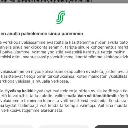
e. Ha­luam­me tehdä ym­pä­ris­töys­tä­väl­li­set
pok­si - myös ruoan suh­teen - ja sa­mal­la tar­jo­ta
iä.
logisia tuotteita
uk­ses­sa ym­pä­ris­tö­mer­kit­ty­jä pe­suai­nei­ta
 jois­sa käy­täm­me vettä ja ke­mi­kaa­le­ja puh­
taen, mutta ym­pä­ris­töä sääs­täen. Ha­luam­me,
­li­sen ma­joi­tuk­sen va­lit­se­mi­nen on si­nul­le
mu­ka­va.
giaa säästäen
käyt­tä­mäl­lä led-va­lo­ja, ener­gian­sääs­tö­lamp­
us­ta ja ajas­tus­ta va­lai­si­mis­sa. Kaikki
ergia on päästötöntä ja uusiutuvaa. Teem­
yös si­nul­le hel­pok­si.