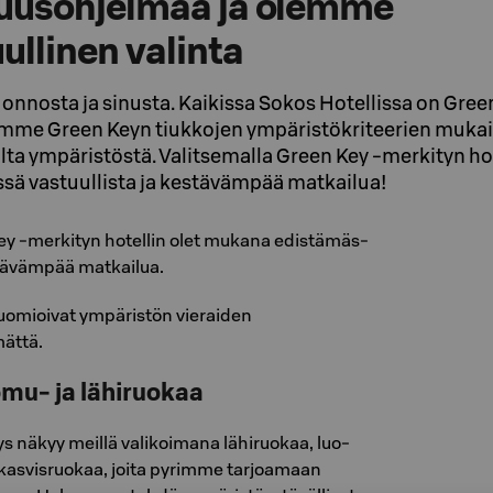
suusohjelmaa ja olemme
ullinen valinta
nnosta ja sinusta. Kaikissa Sokos Hotellissa on Green
mimme Green Keyn tiukkojen ympäristökriteerien mukais
a ympäristöstä. Valitsemalla Green Key -merkityn hot
ä vastuullista ja kestävämpää matkailua!
ey -mer­ki­tyn ho­tel­lin olet mu­ka­na edis­tä­mäs­
­tä­väm­pää mat­kai­lua.
huomioivat ym­pä­ris­tön vieraiden
ättä.
mu- ja lähiruokaa
yys näkyy meil­lä va­li­koi­ma­na lä­hi­ruo­kaa, luo­
 kas­vis­ruo­kaa, joita pyrimme tarjoamaan