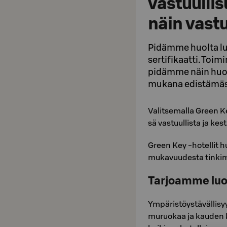
vastuulli
näin vastu
Pidämme huolta luo
sertifikaatti. Toi
pidämme näin huolt
mukana edistämäss
Va­lit­se­mal­la Green K
sä vas­tuul­lis­ta ja kes
Green Key -ho­tel­li­t 
mukavuudesta tinkim
Tarjoamme luo
Ym­pä­ris­töys­tä­väl­li­s
mu­ruo­kaa ja kau­den