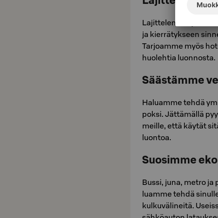
Lajittelemme 
La­jit­te­lem­me jät­tee
ja kier­rä­tyk­seen sinne
Tar­joam­me myös ho­tel­
huo­leh­tia luon­nos­ta.
Säästämme ve
Ha­luam­me tehdä ym­pä­r
pok­si. Jät­tä­mäl­lä p
meil­le, että käy­tät s
luon­toa.
Suosimme ekol
Bussi, juna, metro ja po
luam­me tehdä si­nul­le he
kul­ku­vä­li­nei­tä. 
sähköauton latauksen