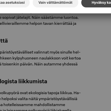
ja kierrätämme
t te­hok­kaas­ti ja oh­jaam­me uu­del­leen­käyt­töön
 so­pi­vat jä­te­la­jit. Näin sääs­täm­me luon­toa.
li­vie­rail­lem­me hel­pon tavan kier­rät­tää ja
ttä
is­töys­tä­väl­li­set va­lin­nat myös si­nul­le hel­
yyh­keen kyl­py­huo­neen nau­lak­koon voit ker­toa
itä toi­sen­kin päi­vän. Näin au­tam­me yh­des­sä
ogista liikkumista
l­ku­pyö­rä ovat eko­lo­gi­sia ta­po­ja liik­kua. Ha­
l­pok­si va­li­ta näitä ym­pä­ris­töys­tä­väl­li­siä
Useissa hotelleissamme mahdollistamme
 ja lainaamme polkupyöriä lähialueella