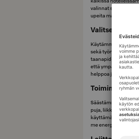
kaikissa hotelleissamm
va­lin­nat si­nul­le hel­
upei­ta ma­kue­lä­myk­s
Valitsemme eko
Käy­täm­me huo­ne­sii­vo
sekä työ­me­ne­tel­miä,
taa­na­pi­don var­mis­
että ym­pä­ris­töys­tä­väl
help­poa ja vie­rai­lusi 
Toimimme ener
Sääs­täm­me ener­gi­aa 
pu­ja, liik­keen­tun­nis­t
käyttämämme sähköen
me ener­gian­sääs­tön m