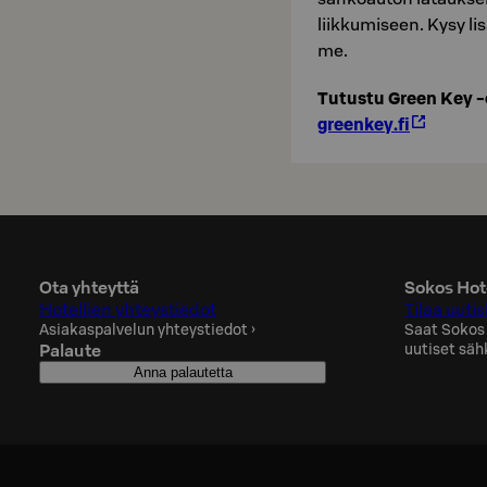
liikkumiseen. Kysy lis
me.
Tu­tus­tu Green Key -
green­key.fi
Ota yhteyttä
Sokos Hote
Hotellien yhteystiedot
Tilaa uutis
Asiakaspalvelun yhteystiedot
›
Saat Sokos
Palaute
uutiset säh
Anna palautetta