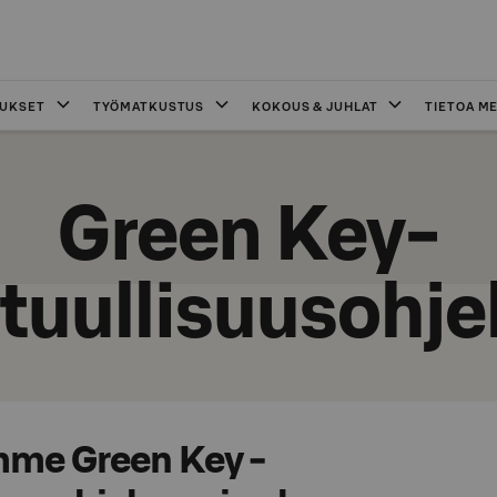
OUKSET
TYÖMATKUSTUS
KOKOUS & JUHLAT
TIETOA ME
Green Key-
tuullisuusohj
me Green Key -