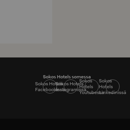
Sokos Hotels somessa
Sokos
Sokos
Sokos Hotels
Sokos Hotels
Hotels
Hotels
Facebookissa
Instagramissa
Youtubessa
Linkedinissä