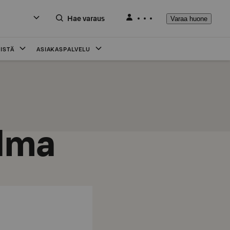
Hae varaus
Varaa huone
ISTÄ
ASIAKASPALVELU
elma