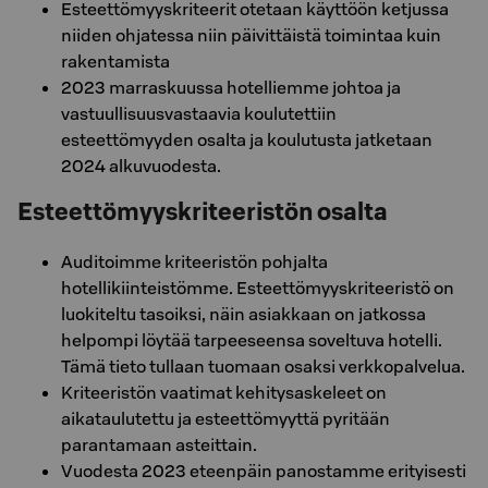
Esteettömyyskriteerit otetaan käyttöön ketjussa
niiden ohjatessa niin päivittäistä toimintaa kuin
rakentamista
2023 marraskuussa hotelliemme johtoa ja
vastuullisuusvastaavia koulutettiin
esteettömyyden osalta ja koulutusta jatketaan
2024 alkuvuodesta.
Esteettömyyskriteeristön osalta
Auditoimme kriteeristön pohjalta
hotellikiinteistömme. Esteettömyyskriteeristö on
luokiteltu tasoiksi, näin asiakkaan on jatkossa
helpompi löytää tarpeeseensa soveltuva hotelli.
Tämä tieto tullaan tuomaan osaksi verkkopalvelua.
Kriteeristön vaatimat kehitysaskeleet on
aikataulutettu ja esteettömyyttä pyritään
parantamaan asteittain.
Vuodesta 2023 eteenpäin panostamme erityisesti