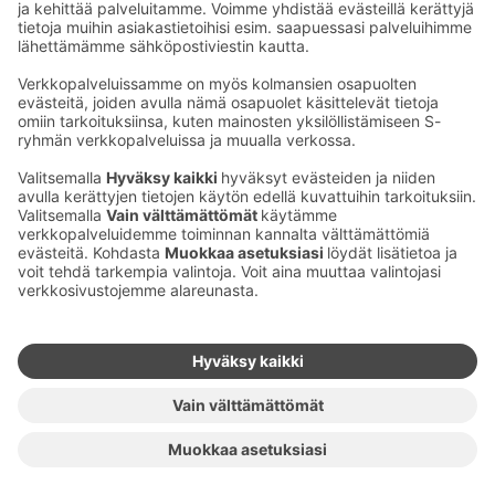
Ota yhteyttä
Sokos Hotels uutiskirje
Hotellien yhteystiedot
Tilaa uutiskirje
Asiakaspalvelun yhteystiedot
›
Saat Sokos Hotellien uusimmat
Palaute
edut ja uutiset sähköpostiisi
kuukausittain.
Anna palautetta
Palkinnot ja sertifikaatit
Sokos Hotels somessa
Sokos
Sokos
Sokos Hotels
Sokos Hotels
Hotels
Hotels
Facebookissa
Instagramissa
Youtubessa
Linkedinissä
Saavutettavuusselosteet
Varausehdot
Käyttöehdot
Tietosuoja
Evästehallinta
Copyright
Medialle