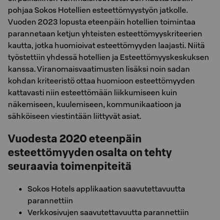
pohjaa Sokos Hotellien esteettömyystyön jatkolle.
Vuoden 2023 lopusta eteenpäin hotellien toimintaa
parannetaan ketjun yhteisten esteettömyyskriteerien
kautta, jotka huomioivat esteettömyyden laajasti. Niitä
työstettiin yhdessä hotellien ja Esteettömyyskeskuksen
kanssa. Viranomaisvaatimusten lisäksi noin sadan
kohdan kriteeristö ottaa huomioon esteettömyyden
kattavasti niin esteettömään liikkumiseen kuin
näkemiseen, kuulemiseen, kommunikaatioon ja
sähköiseen viestintään liittyvät asiat.
Vuodesta 2020 eteenpäin
esteettömyyden osalta on tehty
seuraavia toimenpiteitä
Sokos Hotels applikaation saavutettavuutta
parannettiin
Verkkosivujen saavutettavuutta parannettiin