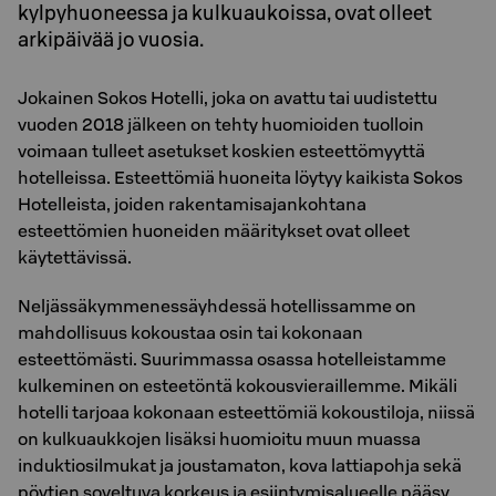
kylpyhuoneessa ja kulkuaukoissa, ovat olleet
arkipäivää jo vuosia.
Jokainen Sokos Hotelli, joka on avattu tai uudistettu
vuoden 2018 jälkeen on tehty huomioiden tuolloin
voimaan tulleet asetukset koskien esteettömyyttä
hotelleissa. Esteettömiä huoneita löytyy kaikista Sokos
Hotelleista, joiden rakentamisajankohtana
esteettömien huoneiden määritykset ovat olleet
käytettävissä.
Neljässäkymmenessäyhdessä hotellissamme on
mahdollisuus kokoustaa osin tai kokonaan
esteettömästi. Suurimmassa osassa hotelleistamme
kulkeminen on esteetöntä kokousvieraillemme. Mikäli
hotelli tarjoaa kokonaan esteettömiä kokoustiloja, niissä
on kulkuaukkojen lisäksi huomioitu muun muassa
induktiosilmukat ja joustamaton, kova lattiapohja sekä
pöytien soveltuva korkeus ja esiintymisalueelle pääsy.