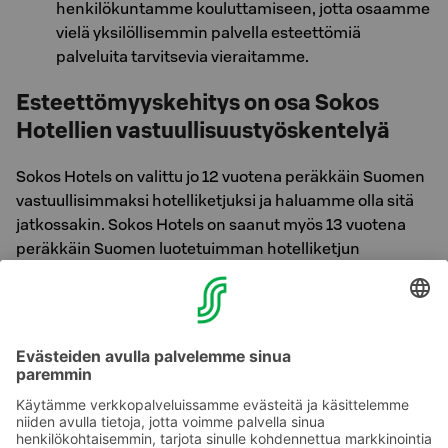
henkilökuntamme kouluttamiseen, jotta osaamme
vielä yksilöllisemmin palvella esteettömiä
palveluita tarvitsevia vieraitamme.
Esteettömyyskehitys on osa Sokos
Hotellien vastuullisuustyöskentelyä
Sokos Hotels on valittu jo 12 vuotena peräkkäin Suomen
vastuullisimmaksi hotelliketjuksi ja haluamme olla sitä
jatkossakin. Sokos Hotels on saanut myös 13 vuotena
peräkkäin Suomen luotetuimman hotelliketjun
tunnustuksen. Kaikilla Suomen Sokos Hotelleilla Green
Key -tunnus merkkinä kestävän matkailun eteen
tehtävästä työstä.
Ajankohtaiset tiedot hotelliemme esteettömistä
palveluista ovat saatavilla hotelliemme
myyntipalveluista. Hotellien yhteystiedot löytyvät
täältä
»