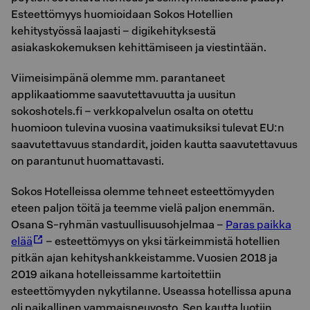
Esteettömyys huomioidaan Sokos Hotellien
kehitystyössä laajasti – digikehityksestä
asiakaskokemuksen kehittämiseen ja viestintään.
Viimeisimpänä olemme mm. parantaneet
applikaatiomme saavutettavuutta ja uusitun
sokoshotels.fi – verkkopalvelun osalta on otettu
huomioon tulevina vuosina vaatimuksiksi tulevat EU:n
saavutettavuus standardit, joiden kautta saavutettavuus
on parantunut huomattavasti.
Sokos Hotelleissa olemme tehneet esteettömyyden
eteen paljon töitä ja teemme vielä paljon enemmän.
Osana S-ryhmän vastuullisuusohjelmaa –
Paras paikka
elää
– esteettömyys on yksi tärkeimmistä hotellien
pitkän ajan kehityshankkeistamme. Vuosien 2018 ja
2019 aikana hotelleissamme kartoitettiin
esteettömyyden nykytilanne. Useassa hotellissa apuna
oli paikallinen vammaisneuvosto. Sen kautta luotiin