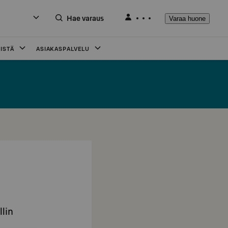
Hae varaus
Varaa huone
ISTÄ
ASIAKASPALVELU
llin