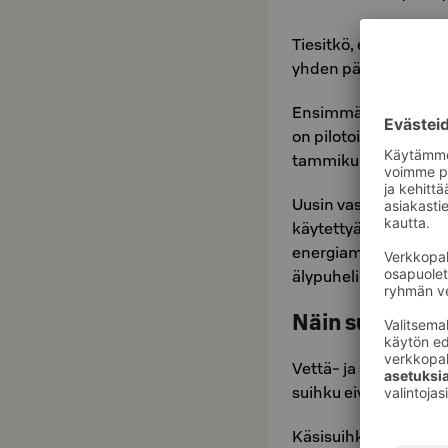
Tiesitkö, että minuu
yhden päivän valaist
Ensimmäisenä hotell
on pilotoinut vettä-
tammikuusta 2023 a
Uusin vastuullisuust
käytettyä energiaa s
energiamäärällä asia
älypuhelimiaan kahde
Näin suihkupää
Vettä- ja sähköä sää
suihku eivätkä rajoita
Käsisuihkun etuosan 