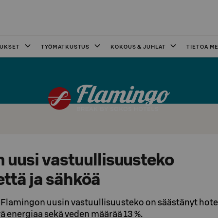
OUKSET
TYÖMATKUSTUS
KOKOUS & JUHLAT
TIETOA ME
 uusi vastuullisuusteko
että ja sähköä
Flamingon uusin vastuullisuusteko on säästänyt hote
ä energiaa sekä veden määrää 13 %.