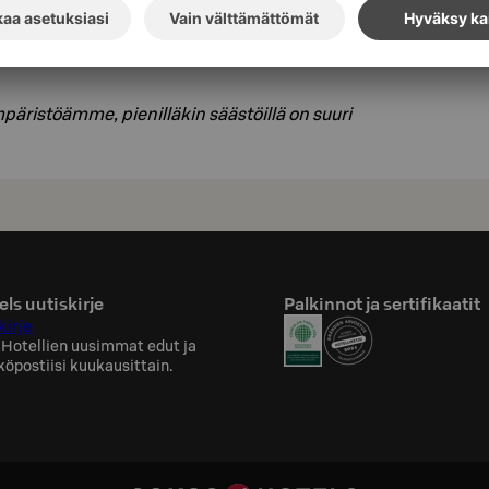
kun jälkeen voit tarkistaa käsisuihkun
a tarkemmat lukemat suihkusi energian
äristöämme, pienilläkin säästöillä on suuri
ls uutiskirje
Palkinnot ja sertifikaatit
kirje
 Hotellien uusimmat edut ja
köpostiisi kuukausittain.