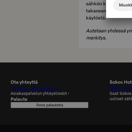
sähkön käytön ja suih
takaosan monitorist
käytöstä.
Autetaan yhdessä ymp
merkitys.
Ota yhteyttä
Sokos Hote
Hotellien yhteystiedot
Tilaa uutis
Asiakaspalvelun yhteystiedot
›
Saat Sokos
Palaute
uutiset säh
Anna palautetta