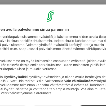
tti suihkussa kuluttaa enemmän energiaa kuin
us keskikokoisessa kotitaloudessa?
ina maailmassa,
Break Sokos Hotel Flamingo
 ja sähköä säästäviä suihkupäitä 83 huoneessa
lkaen.
ekomme on säästänyt hotellin suihkussa
ekä veden määrää 13 %. Säästetyllä
kkaamme voivat katsoa TV:tä sekä ladata
n tunnin ajan.
t toimivat
stävät suihkupäät toimivat kuin mikä tahansa
 suihkuasi millään tavoin.
LED-valo näyttää liikennevaloin veden ja