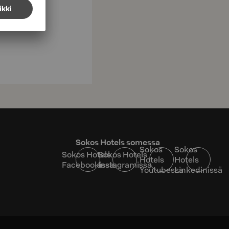
Sokos Hotels somessa
Sokos
Sokos
Sokos Hotels
Sokos Hotels
Hotels
Hotels
Facebookissa
Instagramissa
Youtubessa
Linkedinissä