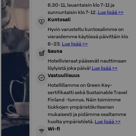
6.30-11, lauantaisin klo 7-11 ja
sunnuntaisin klo 7-12.
Lue lisää >>
Kuntosali
Hyvin varusteltu kuntosalimme on
vieraidemme käytössä päivittäin klo
6–23.
Lue lisää >>
Sauna
Hotellivieraat pääsevät nauttimaan
löylyistä joka päivä!
Lue lisää >>
Vastuullisuus
Hotellillamme on Green Key-
sertifikaatti sekä Sustainable Travel
Finland -tunnus. Näin toimimme
tiukkojen ympäristökriteerien
mukaisesti ja pidämme osaltamme
huolta ympäristöstä.
Lue lisää >>
Wi-fi