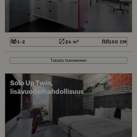
1-2
24 m²
100 CM
Tutustu huoneeseen
Solo Up Twin,
lisävuodemahdollisuus