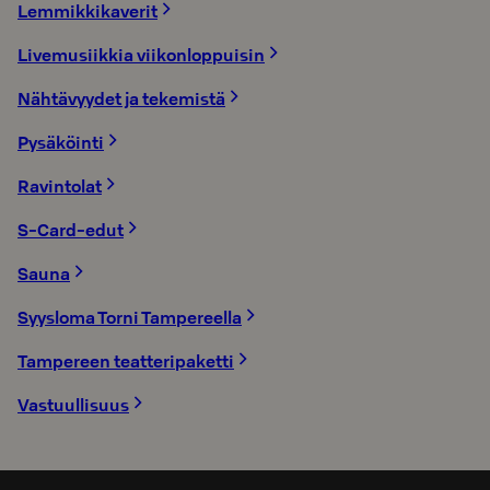
Lemmikkikaverit
Livemusiikkia viikonloppuisin
Nähtävyydet ja tekemistä
Pysäköinti
Ravintolat
S-Card-edut
Sauna
Syysloma Torni Tampereella
Tampereen teatteripaketti
Vastuullisuus