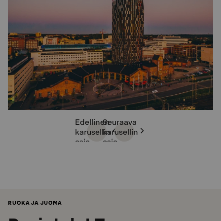
Edellinen
Seuraava
karusellin
karusellin
osio
osio
RUOKA JA JUOMA