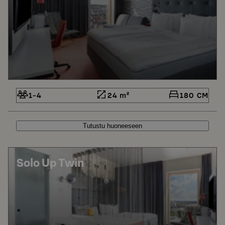
1-4
24 m²
180 CM
Tutustu huoneeseen
Solo Up Twin