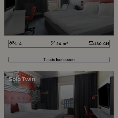
1-4
24 m²
180 CM
Tutustu huoneeseen
Solo Twin