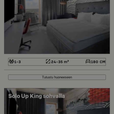
1-3
24-35 m²
180 CM
Tutustu huoneeseen
Solo Up King sohvalla