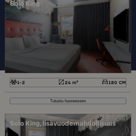
Solo King
1-2
24 m²
180 CM
Tutustu huoneeseen
Solo King, lisävuodemahdollisuus