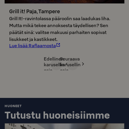
Grill it! Paja, Tampere
Grill It!-ravintolassa pääroolin saa laadukas liha.
Mutta mikä tekee annoksesta täydellisen? Sen
päätät sinä: valitse makuusi parhaiten sopivat
lisukkeet ja kastikkeet.
Lue lisää Raflaamosta
Edellinen
Seuraava
karusellin
karusellin
osio
osio
HUONEET
Tutustu huoneisiimme