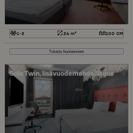
1-2
24 m²
100 CM
Tutustu huoneeseen
Solo Twin, lisävuodemahdollisuus