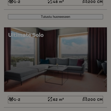
1-2
48 m²
200 CM
Tutustu huoneeseen
Ultimate Solo
1-2
62 m²
200 CM