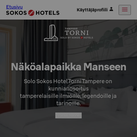
Etusivu
Käyttäjäprofiili
Näköalapaikka Manseen
Solo Sokos Hotel Torni Tampere on 
kunnianosoitus

tamperelaisille ilmiöille, legendoille ja 
tarinoille.
Varaa huone