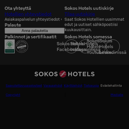
Ota yhteyttä
Sokos Hotels uutiskirje
Hotellien yhteystiedot
Tilaa uutiskirje
Asiakaspalvelun yhteystiedot
›
Saat Sokos Hotellien uusimmat
Palaute
edut ja uutiset sähköpostiisi
kuukausittain.
Anna palautetta
Palkinnot ja sertifikaatit
Sokos Hotels somessa
Sokos
Sokos
Sokos Hotels
Sokos Hotels
Hotels
Hotels
Facebookissa
Instagramissa
Youtubessa
Linkedinissä
Saavutettavuusselosteet
Varausehdot
Käyttöehdot
Tietosuoja
Evästehallinta
Copyright
Medialle