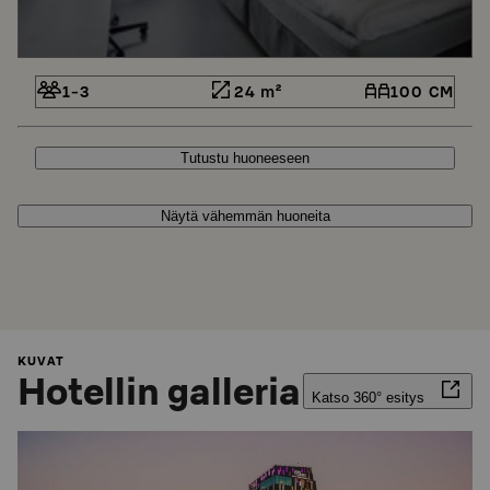
1-3
24 m²
100 CM
Tutustu huoneeseen
Näytä vähemmän huoneita
KUVAT
Hotellin galleria
Katso 360° esitys