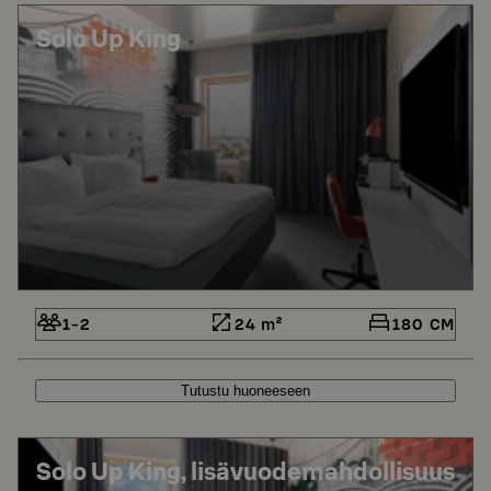
Solo Up King
1-2
24 m²
180 CM
Tutustu huoneeseen
Solo Up King, lisävuodemahdollisuus