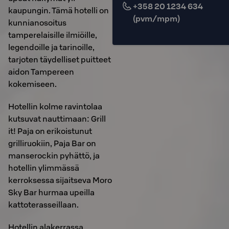
+358 20 1234 634
kaupungin. Tämä hotelli on
(pvm/mpm)
kunnianosoitus
tamperelaisille ilmiöille,
legendoille ja tarinoille,
tarjoten täydelliset puitteet
aidon Tampereen
kokemiseen.
Hotellin kolme ravintolaa
kutsuvat nauttimaan: Grill
it! Paja on erikoistunut
grilliruokiin, Paja Bar on
manserockin pyhättö, ja
hotellin ylimmässä
kerroksessa sijaitseva Moro
Sky Bar hurmaa upeilla
kattoterasseillaan.
Hotellin alakerrassa,