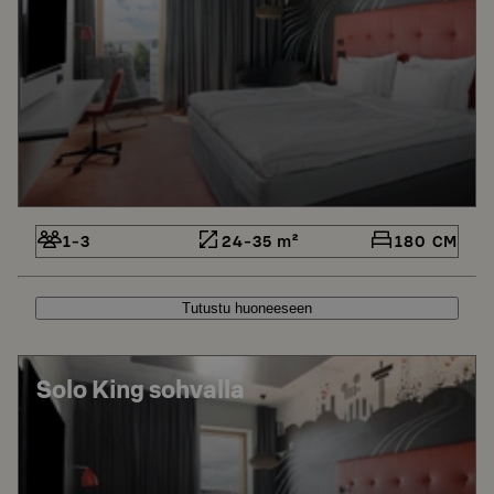
1-3
24-35 m²
180 CM
Tutustu huoneeseen
Solo King sohvalla