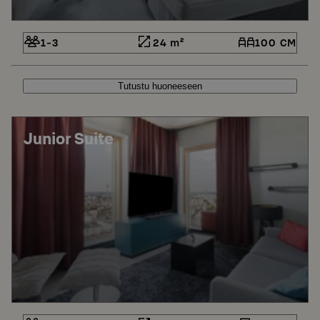
1-3
24 m²
100 CM
Tutustu huoneeseen
Junior Suite