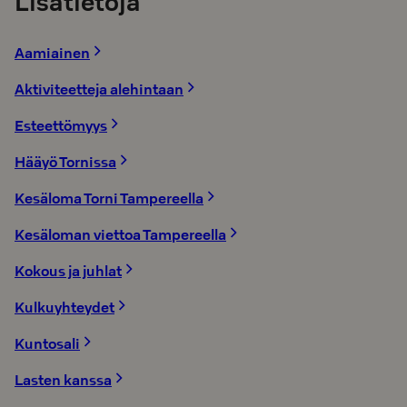
Lisätietoja
Aamiainen
Aktiviteetteja alehintaan
Esteettömyys
Hääyö Tornissa
Kesäloma Torni Tampereella
Kesäloman viettoa Tampereella
Kokous ja juhlat
Kulkuyhteydet
Kuntosali
Lasten kanssa