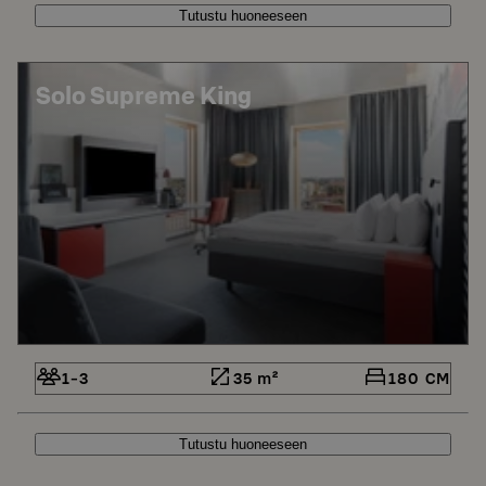
Tutustu huoneeseen
Solo Supreme King
1-3
35 m²
180 CM
Tutustu huoneeseen