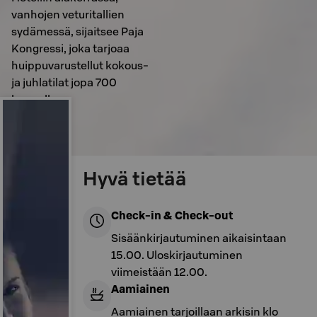
vanhojen veturitallien
sydämessä, sijaitsee Paja
Kongressi, joka tarjoaa
huippuvarustellut kokous-
ja juhlatilat jopa 700
hengelle.
Hyvä tietää
Check-in & Check-out
Sisäänkirjautuminen aikaisintaan
15.00. Uloskirjautuminen
viimeistään 12.00.
Aamiainen
Aamiainen tarjoillaan arkisin klo