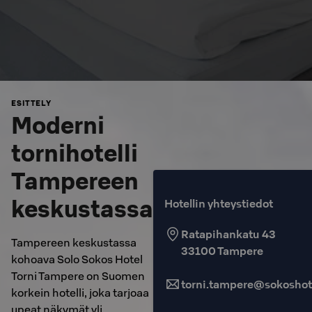
ESITTELY
Moderni
tornihotelli
Tampereen
keskustassa
Hotellin yhteystiedot
Ratapihankatu 43
Tampereen keskustassa
33100
Tampere
kohoava Solo Sokos Hotel
Torni Tampere on Suomen
torni.tampere@sokoshote
korkein hotelli, joka tarjoaa
upeat näkymät yli