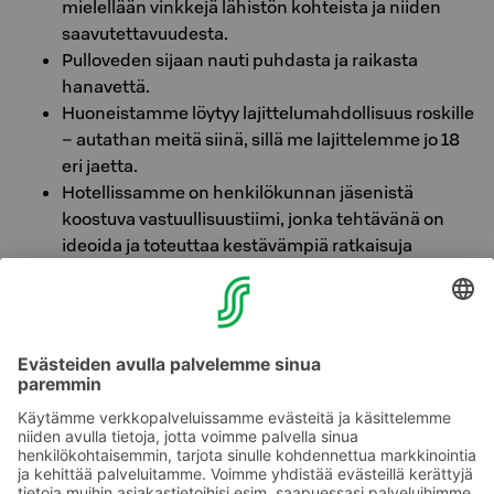
mielellään vinkkejä lähistön kohteista ja niiden
saavutettavuudesta.
Pulloveden sijaan nauti puhdasta ja raikasta
hanavettä.
Huoneistamme löytyy lajittelumahdollisuus roskille
– autathan meitä siinä, sillä me lajittelemme jo 18
eri jaetta.
Hotellissamme on henkilökunnan jäsenistä
koostuva vastuullisuustiimi, jonka tehtävänä on
ideoida ja toteuttaa kestävämpiä ratkaisuja
jokapäiväiseen tekemiseemme.
Hotellin sisäilma viilennetään kesäisin viereisen
Tammerkosken vedellä. Koskikylmä-järjestelmä
pumppaa vettä koskesta, kuljettaa sen talon sisällä
kulkevan putkiston läpi ja laskee sen lopulta
puhdistettuna takaisin Ratinan suvantoon.
Paremmat valinnat ovat aina paikallaan.