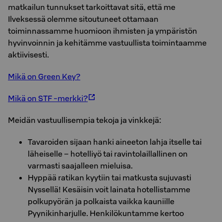
matkailun tunnukset tarkoittavat sitä, että me
Ilveksessä olemme sitoutuneet ottamaan
toiminnassamme huomioon ihmisten ja ympäristön
hyvinvoinnin ja kehitämme vastuullista toimintaamme
aktiivisesti.
Mikä on Green Key?
Mikä on STF -merkki?
Meidän vastuullisempia tekoja ja vinkkejä:
Tavaroiden sijaan hanki aineeton lahja itselle tai
läheiselle – hotelliyö tai ravintolaillallinen on
varmasti saajalleen mieluisa.
Hyppää ratikan kyytiin tai matkusta sujuvasti
Nyssellä! Kesäisin voit lainata hotellistamme
polkupyörän ja polkaista vaikka kauniille
Pyynikinharjulle. Henkilökuntamme kertoo