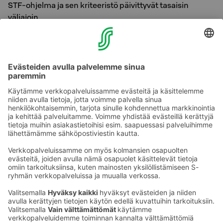
STF-ohjelma ja sen kriteeristö päivittyvät tasaisin
väliajoin.
Lisää Sustainable Travel Finland -merkistä
täältä >>
Lisää Lakeuden vastuullisuudesta
täältä >>
Lisää Sokos Hotels -ketjun vastuullisuudesta
täältä
>>
Ota yhteyttä
Sokos Hotels uutiskirje
Hotellien yhteystiedot
Tilaa uutiskirje
Asiakaspalvelun yhteystiedot
›
Saat Sokos Hotellien uusimmat
Palaute
edut ja uutiset sähköpostiisi
kuukausittain.
Anna palautetta
Palkinnot ja sertifikaatit
Sokos Hotels somessa