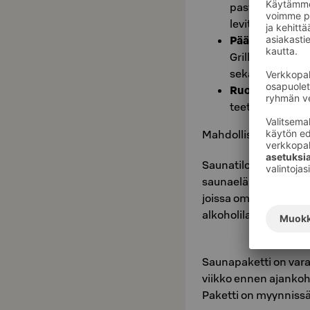
pastasalaattia,
levitettä
Pääruoaksi:
Gri
Grillattua makk
sekä Tzatsikia
Ruokailuhetken
teetä
Mahdolliset lisätunni
Saunatiloissa on jääk
saunaelämyksen. Hote
joissa omien juomien
alkoholilainsäädännö
Saunapaketti on varat
viikko ennen ajankoh
Paketti on myynnissä