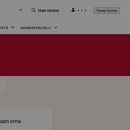
Hae varaus
Varaa huone
ISTÄ
ASIAKASPALVELU
ä
amaan oma