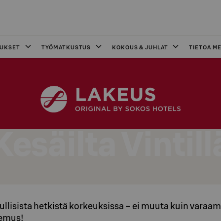
OUKSET
TYÖMATKUSTUS
KOKOUS & JUHLAT
TIETOA ME
Kesäilta Vintill
rkullisista hetkistä korkeuksissa – ei muuta kuin vara
kemus!