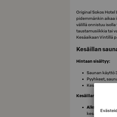
Original Sokos Hotel 
pidemmänkin aikaa ih
välillä onnistuu isoll
taustamusiikkia tai v
Kesäaikaan Vintillä
Kesäillan saun
Hintaan sisältyy:
Saunan käyttö 
Pyyhkeet, sauna
Kesäillan menu
Kesäillan menu:
Alkuun:
Vihersa
kesäsalaattia, t