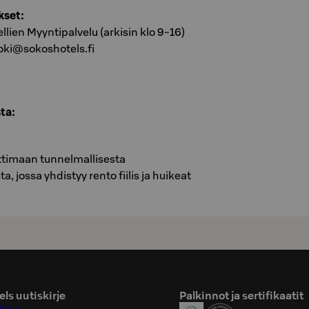
kset:
lien Myyntipalvelu (arkisin klo 9-16)
oki@sokoshotels.fi
ta:
ttimaan tunnelmallisesta
 jossa yhdistyy rento fiilis ja huikeat
ls uutiskirje
Palkinnot ja sertifikaatit