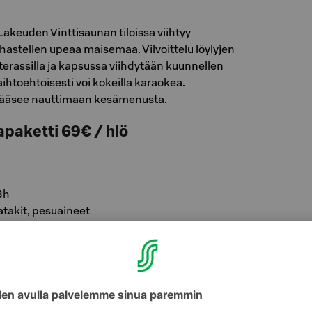
Lakeuden Vinttisaunan tiloissa viihtyy
astellen upeaa maisemaa. Vilvoittelu löylyjen
a terassilla ja kapsussa viihdytään kuunnellen
aihtoehtoisesti voi kokeilla karaokea.
 pääsee nauttimaan kesämenusta.
apaketti 69€ / hlö
3h
takit, pesuaineet
laattia, Kreikkalaista salaattia, hedelmäistä
alon reseptillä tehtyä perunasalaattia, kinkku-