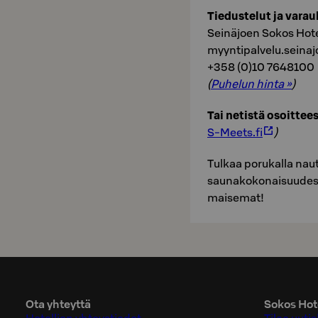
Tiedustelut ja varau
Seinäjoen Sokos Hotel
myyntipalvelu.seinaj
+358 (0)10 7648100
(
Puhelun hinta »
)
Tai netistä osoittees
S-Meets.fi
)
Tulkaa porukalla nau
saunakokonaisuudesta,
maisemat!
Ota yhteyttä
Sokos Hote