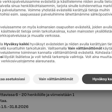
 pikkelöityä mummonkurkkua. leipää ja
llattua broileria
TAI
Ylikypsää porsasta, sekä:
araa, lämpimiä kasviksia, paahdettua perunaa
 viimeistelyyn:
Sesongin makeaa, kahvia ja
t 100€ / h
aapeissa tarjolla juomia, jotka kruunaavat
llin saunaosastot ovat anniskelualuetta,
 ja ruokien nauttiminen on Suomen
n mukaan kielletty.
tavissa 6 - 20 henkilölle ja viimeistään 1
taa.
 1.5.-31.8.2026