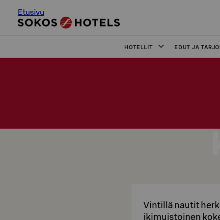
Etusivu
HOTELLIT
EDUT JA TARJ
Vintillä nautit he
ikimuistoinen ko