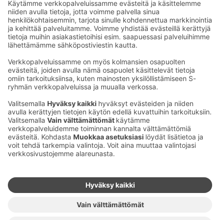
Yövy Kolin kylällä >>
Ota yhteyttä
Sokos Hotels uutiskirje
Hotellien yhteystiedot
Tilaa uutiskirje
Asiakaspalvelun yhteystiedot
›
Saat Sokos Hotellien uusimmat
Palaute
edut ja uutiset sähköpostiisi
kuukausittain.
Anna palautetta
Palkinnot ja sertifikaatit
Sokos Hotels somessa
Sokos
Sokos
Sokos Hotels
Sokos Hotels
Hotels
Hotels
Facebookissa
Instagramissa
Youtubessa
Linkedinissä
Saavutettavuusselosteet
Varausehdot
Käyttöehdot
Tietosuoja
Evästehallinta