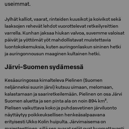
useimmat.
Jylhät kalliot, vaarat, rinteiden kuusikot ja koivikot sekä
laaksojen rehevät lehdot vuorottelevat retkeilyreittien
varrella. Kunhan jaksaa hiukan valvoa, suvemme valoisat
päivät ja yöttömät yöt mahdollistavat muistettavia
luontokokemuksia, kuten auringonlaskun sininen hetki
ja auringonnousun maaginen kultainen hetki.
Järvi-Suomen sydämessä
Kesäauringossa kimalteleva Pielinen (Suomen
neljänneksi suurin järvi) kutsuu uimaan, melomaan,
kalastamaan ja saariretkeilemään. Pielinen on osa Järvi
Suomen aluetta ja sen pinta ala on noin 894 km².
Pielisen vaikuttava koko ja puhdasvetinen järviluonto
näyttäytyy poikkeuksellisen henkeäsalpaavana
erityisesti Ukko Kolin huipulta. Järvimaisema on
majesteettinen, sillä sen avarat selät ovat huomattavasti