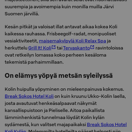
suurempia ja avoimempia kuin monilla muilla Järvi
Suomen järvillä.
Kesän pitkät ja valoisat illat antavat aikaa kokea Koli
kaikessa rauhassa. Frisbeegolf-radat, monipuoliset
vesiaktiviteetit,
maisemakylpylä Koli Relax Spa
ja
herkuttelu
Grill It! Koli
tai
Tervaskanto
ravintoloissa
ovat retkeilyn lomassa koko perheen kesäloma
tekemistä parhaimmillaan.
On elämys yöpyä metsän syleilyssä
Kolin huipulla yöpyminen on mieleenpainuva kokemus.
Break Sokos Hotel Koli
on kuin kruunu Ukko-Kolin laella,
josta avautuvat henkeäsalpaavat näkymät
kansallispuistoon ja Pieliselle. Aitoa paikallista
lämminhenkistä tunnelmaa löydät Kolin kylän
sydämestä, kun valitset majapaikaksi
Break Sokos Hotel
Koli Kylän
. Molemmilta hotelleilta pääset helposti niin