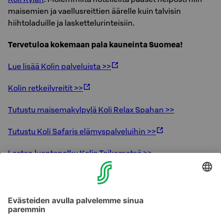
maisemien ja vaellusreittien äärelle kuin talvisin
hiihtoladuille ja laskettelurinteisiin.
Tervetuloa kokemaan pala kauneinta Suomea!
Lue lisää Kolin palveluista >>
Kolin retkeilyreitit >>
Tutustu maisemakylpylä Koli Relax Spahan >>
Tutustu Koli Safaris elämyspalveluihin >>
Lasten luontopolku Kolin Taikametsä >>
Kurkkaa menovinkit Kolin tapahtumakalenterista >>
Majoitukset:
Yövy Kolin huipulla >>