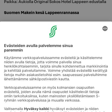
Paikka: Aukiolla Original Sokos Hotel Lappeen edustalla
Suomen Makein kesä Lappeenrannassa
Siirin Sirkus on mukana Lappeenrannan kaupungin
Suomen makein kesä -kampanjassa ja myös
kaupunkilaiset ovat tervetulleita sirkustelemaan
kanssamme!
Tervetuloa mukaan - Sirkus on kaikkia
varten!
Ota yhteyttä
Sokos Hotels uutiskirje
Hotellien yhteystiedot
Tilaa uutiskirje
Asiakaspalvelun yhteystiedot
›
Saat Sokos Hotellien uusimmat