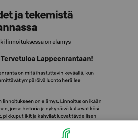
et ja tekemistä
annassa
ki linnoituksessa on elämys
i Tervetuloa Lappeenrantaan!
ranta on mitä ihastuttavin keväällä, kun
mmittävät ympäröivä luonto heräilee
linnoitukseen on elämys. Linnoitus on ikään
n, jossa historia ja nykypäivä kulkevat käsi
, pikkuputiikit ja kahvilat luovat täydellisen
ntoiseen päiväretkeen. Kahvilaelämyksistä
an havinaa henkivä Kahvila Majurska sekä