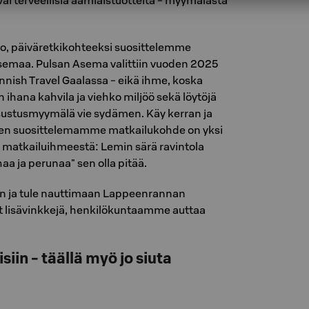
vai terveellisiä aamiaistuotteita - myymälästä
to, päiväretkikohteeksi suosittelemme
emaa. Pulsan Asema valittiin vuoden 2025
nnish Travel Gaalassa - eikä ihme, koska
 ihana kahvila ja viehko miljöö sekä löytöjä
isustusmyymälä vie sydämen. Käy kerran ja
inen suosittelemamme matkailukohde on yksi
matkailuihmeestä: Lemin särä ravintola
aa ja perunaa" sen olla pitää.
än ja tule nauttimaan Lappeenrannan
t lisävinkkejä, henkilökuntaamme auttaa
siin - täällä myö jo siuta