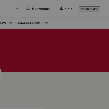
Hae varaus
Varaa huone
ISTÄ
ASIAKASPALVELU
a