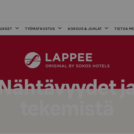
OUKSET
TYÖMATKUSTUS
KOKOUS & JUHLAT
TIETOA ME
Nähtävyydet j
tekemistä