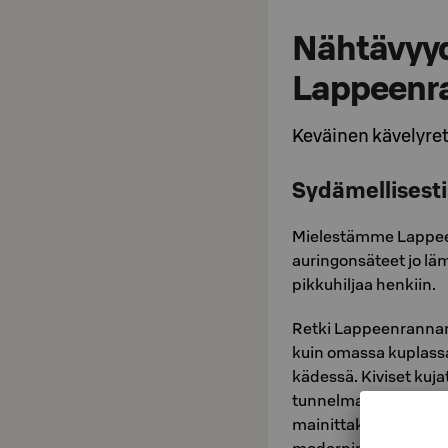
Nähtävyyd
Lappeenr
Keväinen kävelyret
Sydämellisest
Mielestämme Lappeen
auringonsäteet jo lä
pikkuhiljaa henkiin.
Retki Lappeenrannan 
kuin omassa kuplassaa
kädessä. Kiviset kujat
tunnelman mielenkii
mainittakoon histori