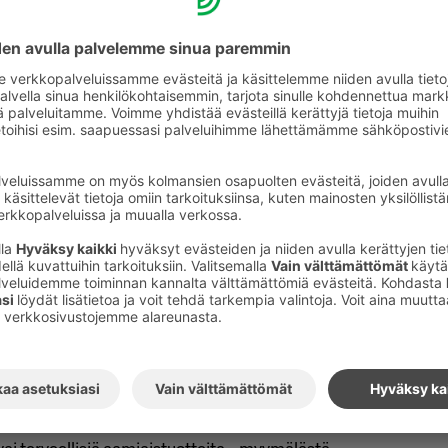
ie 6. Jos mielit jo terassille, pian
 omansa. Kehruuhuoneella on myös tarjolla
in parhaimpiin lukeutuva lounas!
monipuolinen museotarjonta, linnoituksessa
ja meillä vastaanotossa on niiden yhteislippu
atorilla ja kevään edessä pidemmälle, myös
elämästä perilappeenrantalaisittain. Nauti
- ne todellakin ovat oikeita herkkunimiä
lle Kesämäen lihapiirakoille! Et voi kertoa
nassa maistamatta tätä herkkuaarretta.
assa vierailukohteena on jälleen Suomen
Tänä kesänä temana on "Elävät veistokset".
e myös noin tunnin pituinen
Kierros palaa Hiekkalinnoille, ja tässä kohtaa
tymään ostoksilla Fazerin
ka sijaitsee Hiekkalinnan vieressä.