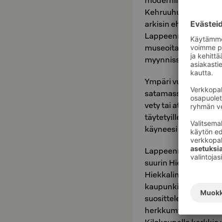
modernin retro Satamat
Kehruuhuone availee
arkisin ehkä kaupung
Lappeenrannassa on 
museoita jopa kolme 
myynnissä.
Ympäri vuoden kaupp
satamassa nautitaan 
vety tai atomi! Kyllä 
täytetyille, paikallisi
käyneesi Lappeenran
Lappeenrannan satam
suurin Hiekkalinna. 
Hiekkalinnalta lähte
kaupunkikiertoajelu. 
suosittelemme pistäy
herkkumyymälässä, jo