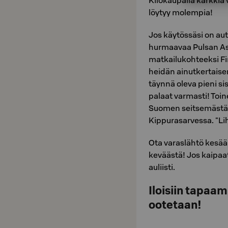
Kilokaupalla karkkia 
löytyy molempia!
Jos käytössäsi on au
hurmaavaa Pulsan As
matkailukohteeksi Fi
heidän ainutkertaisen
täynnä oleva pieni s
palaat varmasti! To
Suomen seitsemästä 
Kippurasarvessa. "Lih
Ota varaslähtö kesä
keväästä! Jos kaipaa
auliisti.
Iloisiin tapaami
ootetaan!