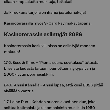
ollaan - rapsakoita muikkuja, tottakai!
Jälkiruokana tarjolla on ihania jäätelömakuja!
Kasinoterassilla myös S-Card käy maksutapana.
Kasinoterassin esiintyjät 2026
Kasinoterassin keskiviikoissa on esiintyjiä moneen
makuun!
17.6. Susu & Kime - "Pieniä suuria sovituksia" tutuista
biiseistä laidasta laitaan, painottuen nykypäivän ja
2000-luvun popmusiikkiin.
24.6. Anssi Känsälä - Anssi lupaa, että kesä 2026 pitää
sisällään kantria.
1.7. Leino Duo - Kahden nuoren akustinen duo, joka
soittaa kotimaista ja ulkomaalaista musiikkia 1950