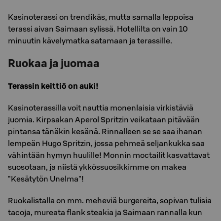
Kasinoterassi on trendikäs, mutta samalla leppoisa
terassi aivan Saimaan sylissä. Hotellilta on vain 10
minuutin kävelymatka satamaan ja terassille.
Ruokaa ja juomaa
Terassin keittiö on auki!
Kasinoterassilla voit nauttia monenlaisia virkistäviä
juomia. Kirpsakan Aperol Spritzin veikataan pitävään
pintansa tänäkin kesänä. Rinnalleen se se saa ihanan
lempeän Hugo Spritzin, jossa pehmeä seljankukka saa
vähintään hymyn huulille! Monnin moctailit kasvattavat
suosotaan, ja niistä ykkössuosikkimme on makea
"Kesätytön Unelma"!
Ruokalistalla on mm. meheviä burgereita, sopivan tulisia
tacoja, mureata flank steakia ja Saimaan rannalla kun