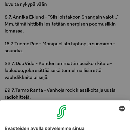
luvulta nykypäivään
8.7. Annika Eklund - "Siis loistakoon Shangain valot..."
Mm. tämä hittibiisi esitetään energisen popmusiikin
lomassa.
15.7. Tuomo Pee - Monipuolista hiphop ja suomirap -
soundia.
22.7. Duo Vida - Kahden ammattimuusikon kitara-
lauluduo, joka esittää sekä tunnelmallisia että
vauhdikkaita biisejä.
29.7. Tarmo Ranta - Vanhoja rock klassikoita ja uusia
radiohittejä.
Kesäkauden virallisissa päättäjäisissä Sataman valoissa
28.-29.8. jo tuttu DJ Ando!
Lue lisää
Raflaamo.fi >>