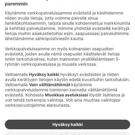
Nautinnollisia kesäiltoja
Kasinoterassilla!
Ota yhteyttä
Sokos Hotels uutiskirje
Hotellien yhteystiedot
Tilaa uutiskirje
Asiakaspalvelun yhteystiedot
›
Saat Sokos Hotellien uusimmat
Palaute
edut ja uutiset sähköpostiisi
kuukausittain.
Anna palautetta
Palkinnot ja sertifikaatit
Sokos Hotels somessa
Sokos
Sokos
Sokos Hotels
Sokos Hotels
Hotels
Hotels
Facebookissa
Instagramissa
Youtubessa
Linkedinissä