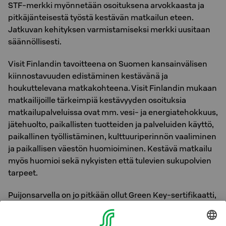
STF-merkki myönnetään osoituksena arvokkaasta ja
pitkäjänteisestä työstä kestävän matkailun eteen.
Jatkuvan kehityksen varmistamiseksi merkki uusitaan
säännöllisesti.
Visit Finlandin tavoitteena on Suomen kansainvälisen
kiinnostavuuden edistäminen kestävänä ja
houkuttelevana matkakohteena. Visit Finlandin mukaan
matkailijoille tärkeimpiä kestävyyden osoituksia
matkailupalveluissa ovat mm. vesi- ja energiatehokkuus,
jätehuolto, paikallisten tuotteiden ja palveluiden käyttö,
paikallinen työllistäminen, kulttuuriperinnön vaaliminen
ja paikallisen väestön huomioiminen. Kestävä matkailu
myös huomioi sekä nykyisten että tulevien sukupolvien
tarpeet.
Puijonsarvella on jo pitkään ollut Green Key-sertifikaatti,
joten STF-ohjelmaan kuuluminen syksystä 2023 alkaen
on luonnollista jatkumoa ja auttaa entisestään