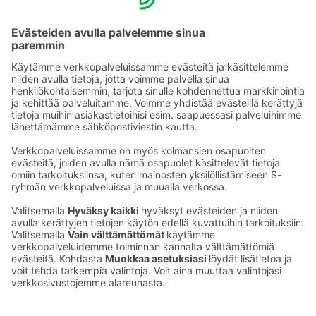
kehittämään Puijonsarven vastuullisuutta
kokonaisvaltaisesti. Vastuullisuustyömme on jatkuvaa
kehittymistä ja uusien tavoitteiden asettamista.
Lisää
tietoa STF:stä.
Paremmat valinnat ovat aina paikallaan.
Ota yhteyttä
Sokos Hotels uutiskirje
Hotellien yhteystiedot
Tilaa uutiskirje
Asiakaspalvelun yhteystiedot
›
Saat Sokos Hotellien uusimmat
Palaute
edut ja uutiset sähköpostiisi
kuukausittain.
Anna palautetta
Palkinnot ja sertifikaatit
Sokos Hotels somessa
Sokos
Sokos
Sokos Hotels
Sokos Hotels
Hotels
Hotels
Facebookissa
Instagramissa
Youtubessa
Linkedinissä