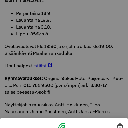
ESITYSAJAT:
Perjantaina 18.9.
Lauantaina 19.9.
Lauantaina 3.10.
Lippu: 35€/hlö
Ovet avautuvat klo 18:30 ja ohjelma alkaa klo 19:00.
Sisäänkäynti Maaherrankadulta.
Liput helposti
täältä.
Ryhmävaraukset:
Ori­gi­nal Sokos Hotel Pui­jon­sar­vi, Kuo­
pio. Puh. 010 762 9500 (pvm/mpm) ark. 8.30-17,
sales.peeassa@sok.fi
Näyttelijät ja muusikko: Antti Heikkinen, Tiina
Naumanen, Janne Puustinen, Antti Janka-Murros
Käsikirjoitus ja ohjaus: Antti Heikkinen, Janne