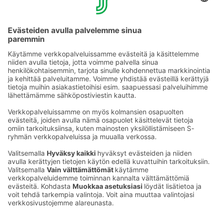
Puustinen, Tiina Naumanen
Musiikin sovitus ja harjoitus: Antti Janka-Murros
Tuottaja: Sokos Hotel Puijonsarvi, Tiina Naumanen
Promokuva: Markus Aspegren
Ota yhteyttä
Sokos Hotels uutiskirje
Hotellien yhteystiedot
Tilaa uutiskirje
Asiakaspalvelun yhteystiedot
›
Saat Sokos Hotellien uusimmat
Palaute
edut ja uutiset sähköpostiisi
kuukausittain.
Anna palautetta
Palkinnot ja sertifikaatit
Sokos Hotels somessa
Sokos
Sokos
Sokos Hotels
Sokos Hotels
Hotels
Hotels
Facebookissa
Instagramissa
Youtubessa
Linkedinissä