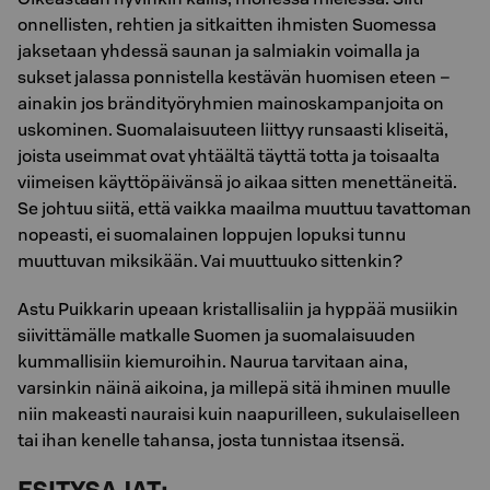
onnellisten, rehtien ja sitkaitten ihmisten Suomessa
jaksetaan yhdessä saunan ja salmiakin voimalla ja
sukset jalassa ponnistella kestävän huomisen eteen –
ainakin jos brändityöryhmien mainoskampanjoita on
uskominen. Suomalaisuuteen liittyy runsaasti kliseitä,
joista useimmat ovat yhtäältä täyttä totta ja toisaalta
viimeisen käyttöpäivänsä jo aikaa sitten menettäneitä.
Se johtuu siitä, että vaikka maailma muuttuu tavattoman
nopeasti, ei suomalainen loppujen lopuksi tunnu
muuttuvan miksikään. Vai muuttuuko sittenkin?
Astu Puikkarin upeaan kristallisaliin ja hyppää musiikin
siivittämälle matkalle Suomen ja suomalaisuuden
kummallisiin kiemuroihin. Naurua tarvitaan aina,
varsinkin näinä aikoina, ja millepä sitä ihminen muulle
niin makeasti nauraisi kuin naapurilleen, sukulaiselleen
tai ihan kenelle tahansa, josta tunnistaa itsensä.