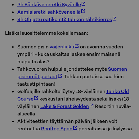
2h Sähköveneretki Syvärille
Aamiaisretki sähköveneellä
3h Ohjattu patikointi: Tahkon Tähtikierros
Lisäksi suosittelemme kokeilemaan:
Suomen pisin
vaijeriliuku
on avoinna vuoden
ympäri - kuka uskaltaa laskea ensimmäisenä
huipulta alas?
Tahkovuoren huipulle johdattelee myös
Suomen
pisimmät portaat
. Tahkon portaissa saa hien
taatusti pintaan!
Golfaajille Tahkolta löytyy 18-väyläinen
Tahko Old
Course
keskustan läheisyydestä sekä lisäksi 18-
väyläinen
Lake & Forest Golden
Resortin huvila-
alueella
Aktiviteettien täyttämän päivän jälkeen voit
rentoutua
Rooftop Span
porealtaissa ja löylyissä