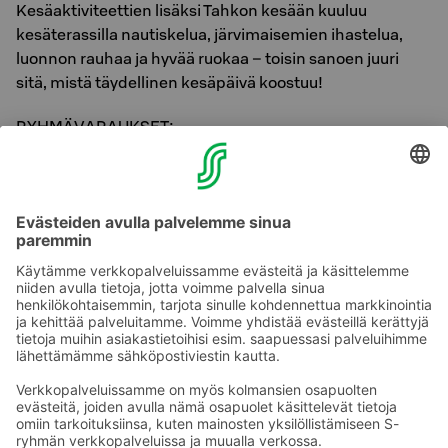
Kesäaktiviteettien lisäksi Tahkon kesään kuuluu
kesäterassilla nautiskelua, järvimaisemien ihastelua,
luonnon rauhaa ja hyvää ruokaa – toisin sanoen juuri
sitä, mistä täydellinen kesäpäivä koostuu!
RYHMÄVARAUKSET:
Osuuskauppa PeeÄssän myyntipalvelu
puh. 010 7629 550 (pvm/mpm)
sales.peeassa@sok.fi
ma-pe klo 8:30-17:00
Ota yhteyttä
Sokos Hotels uutiskirje