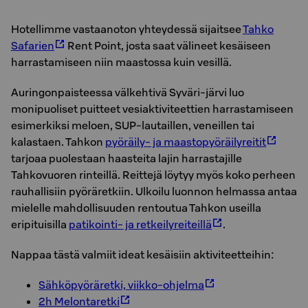
Hotellimme vastaanoton yhteydessä sijaitsee
Tahko
Safarien
Rent Point, josta saat välineet kesäiseen
harrastamiseen niin maastossa kuin vesillä.
Auringonpaisteessa välkehtivä Syväri-järvi luo
monipuoliset puitteet vesiaktiviteettien harrastamiseen
esimerkiksi meloen, SUP-lautaillen, veneillen tai
kalastaen. Tahkon
pyöräily- ja maastopyöräilyreitit
tarjoaa puolestaan haasteita lajin harrastajille
Tahkovuoren rinteillä. Reittejä löytyy myös koko perheen
rauhallisiin pyöräretkiin. Ulkoilu luonnon helmassa antaa
mielelle mahdollisuuden rentoutua Tahkon useilla
eripituisilla
patikointi- ja retkeilyreiteillä
.
Nappaa tästä valmiit ideat kesäisiin aktiviteetteihin:
Sähköpyöräretki, viikko-ohjelma
2h Melontaretki