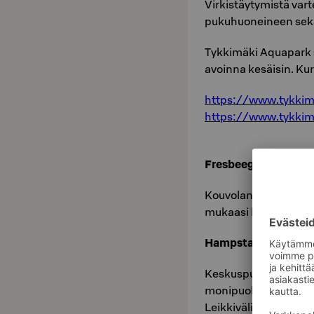
Virkistäytymistä vart
pukuhuoneineen sekä 
Tykkimäki Aquapark s
avoinna kesäisin. Kurk
https://www.tykkim
https://www.tykkima
Fresbeegolf
Kouvolan alueella on 
mukaasi hotellireissu
Hampstapuisto
Keskuspuiston uusi l
monipuoliseen lasten l
Leikkivälineissä voi