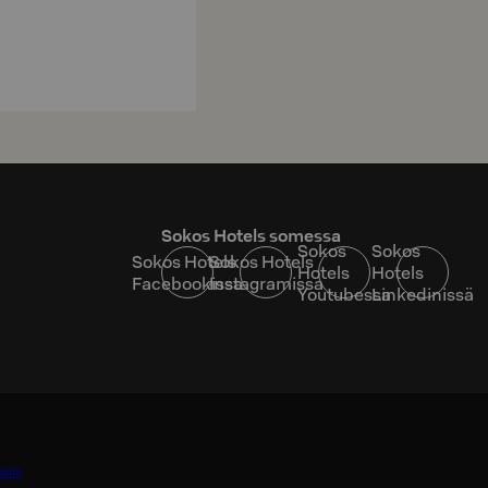
Sokos Hotels somessa
Sokos
Sokos
Sokos Hotels
Sokos Hotels
Hotels
Hotels
Facebookissa
Instagramissa
Youtubessa
Linkedinissä
alle