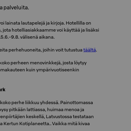
a palveluita.
ainata lautapelejä ja kirjoja. Hotellilla on
, jota hotelliasiakkaamme voi käyttää ja lisäksi
5.6.-9.8. välisenä aikana.
ita perhehuoneita, joihin voit tutustua
täältä
.
koko perheen menovinkkejä, josta löytyy
lomakauteen kuin ympärivuotiseenkin
ark
a koko perhe liikkuu yhdessä. Painottomassa
pysy pitkään lattiassa, huimaa menoa ja
venpiirtäjien keskellä, Latvustossa testataan
 ja Kertun Kotiplaneetta.. Vaikka mitä kivaa