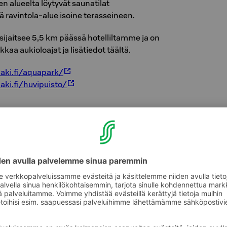
en alueelta löytyvät saunatilat
ravintola-alue isoine terasseineen.
ijaitsee 5,5 km päässä hotelliltamme ja on
kaa aukioloajat ja lisätiedot täältä.
aki.fi/aquapark/
ki.fi/huvipuisto/
useita fresbeegolf -ratoja, joten nappaa kiekot
lle ja suuntaa radalle! Kurkkaa radat
täältä.
eikkipaikka tarjoaa mahdollisuudet
eikkiin ja liikuntaan kaikenikäisille.
 myös treenata QR-koodien ja Liikkuva Kouvola-