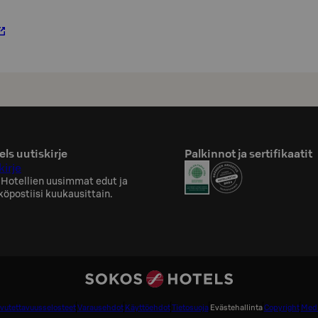
ls uutiskirje
Palkinnot ja sertifikaatit
kirje
 Hotellien uusimmat edut ja
köpostiisi kuukausittain.
vutettavuusselosteet
Varausehdot
Käyttöehdot
Tietosuoja
Evästehallinta
Copyright
Medi