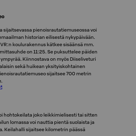
eo
 sijaitsevassa pienoisrautatiemuseossa voi
emaailman historian eilisestä nykypäivään.
VR:n koulurakennus kätkee sisäänsä mm.
 mittasuhde on 11:25. Se puksuttelee päiden
 ympyrää. Kiinnostava on myös Diiseliveturi
salaisin sekä huikean yksityiskohtainen
enoisrautatiemuseo sijaitsee 700 metrin
e.
 hohtokeilata joko leikkimielisesti tai sitten
ilun lomassa voi nauttia pientä suolaista ja
 Keilahalli sijaitsee kilometrin päässä