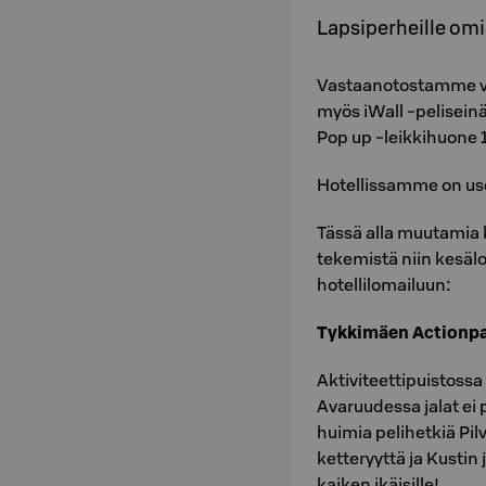
Lapsiperheille omi
Vastaanotostamme voi l
myös iWall -peliseinä
Pop up -leikkihuone 1
Hotellissamme on use
Tässä alla muutamia 
tekemistä niin kesä
hotellilomailuun:
Tykkimäen Actionp
Aktiviteettipuistoss
Avaruudessa jalat ei 
huimia pelihetkiä Pil
ketteryyttä ja Kustin
kaiken ikäisille!