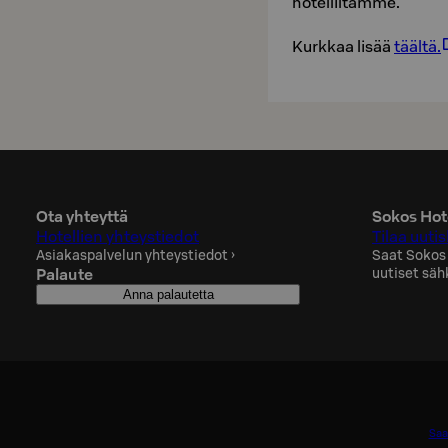
hotelliltamme.
Kurkkaa lisää
täältä.
Ota yhteyttä
Sokos Hote
Hotellien yhteystiedot
Tilaa uutis
Asiakaspalvelun yhteystiedot
›
Saat Sokos
Palaute
uutiset säh
Anna palautetta
Saa