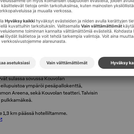
a.
see 800 metrin päässä hotelliltamme.
e kivoista leikkipuistoista lähialueillamme!
ouvolan leikkipaikat
täältä
.
ki, vehreät frisbeegolf-radat ja kaunis
vät sulassa sovussa Kouvolan
heilupuistoa ympäröi pesäpallokenttä,
Lumon Areena, sekä Kouvolan teatteri. Talvisin
ea pulkkamäkeä.
ee 1,3 km päässä hotelliltamme.