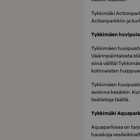
Tykkimäki Actionpark
Actionparkkiin ja kur
Tykkimäen huvipuis
Tykkimäen huvipuisto
Väärinpäintalosta Id
siinä välillä! Tykkim
kotimaisten huippuar
Tykkimäen huvipuisto
avoinna kesäisin. Ku
lisätietoja täältä.
Tykkimäki Aquapar
Aquaparkissa on tarj
hauskoja vesileikkialt