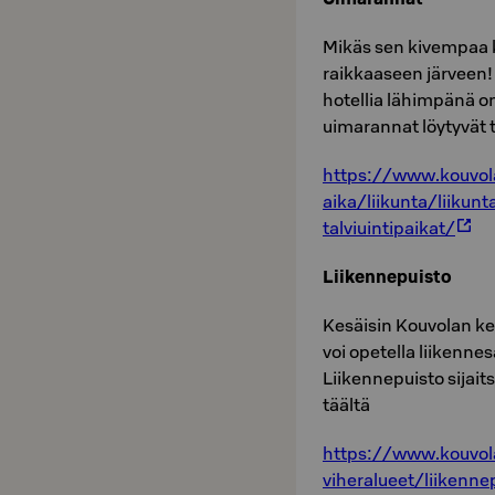
Mikäs sen kivempaa 
raikkaaseen järveen! 
hotellia lähimpänä 
uimarannat löytyvät t
https://www.kouvol
aika/liikunta/liikun
talviuintipaikat/
Liikennepuisto
Kesäisin Kouvolan ke
voi opetella liikenne
Liikennepuisto sijait
täältä
https://www.kouvola
viheralueet/liikenne