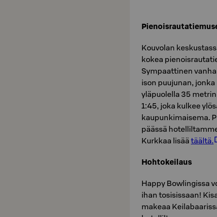
Pienoisrautatiemus
Kouvolan keskustassa
kokea pienoisrautati
Sympaattinen vanha 
ison puujunan, jonka
yläpuolella 35 metrin
1:45, joka kulkee ylö
kaupunkimaisema. Pi
päässä hotelliltamm
Kurkkaa lisää
täältä.
Hohtokeilaus
Happy Bowlingissa voi
ihan tosisissaan! Kisa
makeaa Keilabaarissa.