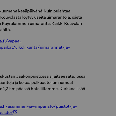
kuumana kesäpäivänä, kuin pulahtaa
Kouvolasta löytyy useita uimarantoja, joista
on Käyrälammen uimaranta. Kaikki Kouvolan
äältä.
a.fi/vapaa-
tapaikat/ulkoliikunta/uimarannat-ja-
skustan Jaakonpuistossa sijaitsee rata, jossa
sääntöjä ja kokea polkuautoilun riemua!
se 1,2 km päässä hotelliltamme. Kurkkaa lisää
.fi/asuminen-ja-ymparisto/puistot-ja-
puisto/