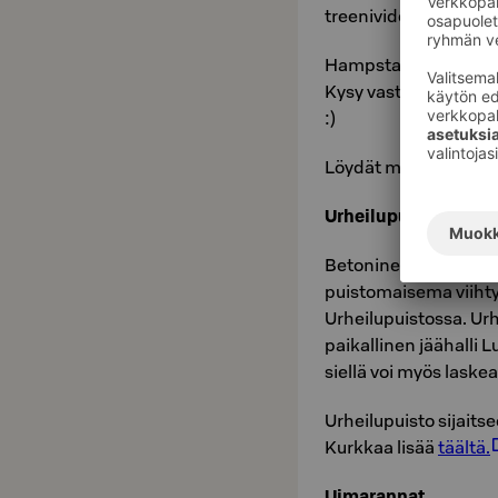
treenivideoiden avull
Hampstapuisto sijait
Kysy vastaanotostamm
:)
Löydät myös kaikki K
Urheilupuisto
Betoninen skeittipark
puistomaisema viihty
Urheilupuistossa. Ur
paikallinen jäähalli 
siellä voi myös lask
Urheilupuisto sijaits
Kurkkaa lisää
täältä.
Uimarannat