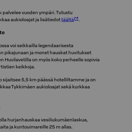
 palvelee vuoden ympäri. Tutustu
kkaa aukioloajat ja lisätiedot
täältä
.
to
ssa voi seikkailla legendaarisesta
än pikajunaan ja monet hauskat huvitukset
äen Huvilavetilla on myös koko perheelle sopivia
tistien keikkoja.
 sijaitsee 5,5 km päässä hotelliltamme ja on
rkkaa Tykkimäen aukioloajat sekä kurkkaa
k
olla hurjanhauskaa vesiliukumäenlaskua,
aita ja kuntouimareille 25 m allas.