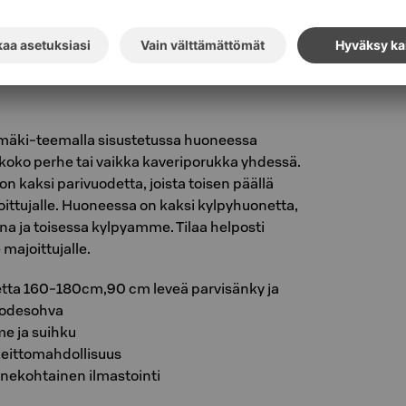
nekohtainen ilmastointi
keitin, tallelokero, langaton netti
imäki-teemalla sisustetussa huoneessa
koko perhe tai vaikka kaveriporukka yhdessä.
n kaksi parivuodetta, joista toisen päällä
oittujalle. Huoneessa on kaksi kylpyhuonetta,
una ja toisessa kylpyamme. Tilaa helposti
majoittujalle.
etta 160-180cm,90 cm leveä parvisänky ja
uodesohva
e ja suihku
keittomahdollisuus
nekohtainen ilmastointi