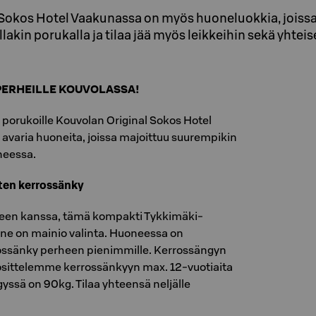
Sokos Hotel Vaakunassa on myös huoneluokkia, joissa 
akin porukalla ja tilaa jää myös leikkeihin sekä yhtei
PERHEILLE KOUVOLASSA!
e porukoille Kouvolan Original Sokos Hotel
 avaria huoneita, joissa majoittuu suurempikin
neessa.
ten kerrossänky
een kanssa, tämä kompakti Tykkimäki-
e on mainio valinta. Huoneessa on
rossänky perheen pienimmille. Kerrossängyn
osittelemme kerrossänkyyn max. 12-vuotiaita
gyssä on 90kg. Tilaa yhteensä neljälle