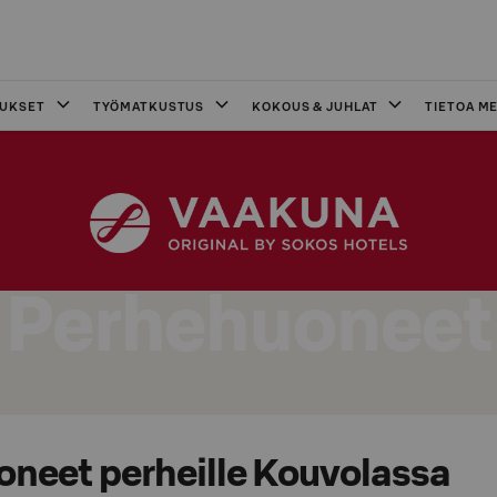
OUKSET
TYÖMATKUSTUS
KOKOUS & JUHLAT
TIETOA ME
Perhehuoneet
uoneet perheille Kouvolassa