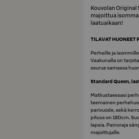
Kouvolan Original 
majoittua isommall
laatuaikaan!
TILAVAT HUONEET 
Perheille ja isommill
Vaakunalla on tarjota
seurue samassa huo
Standard Queen, las
Matkustaessasi perh
teemainen perhehuon
parivuode, sekä ker
pituus on 180cm. Su
lapsia. Painoraja sän
majoittujalle.