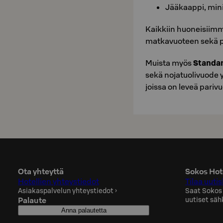
Jääkaappi, minib
Kaikkiin huoneisiim
matkavuoteen sekä p
Muista myös
Standa
sekä nojatuolivuode 
joissa on leveä pari
Ota yhteyttä
Sokos Hote
Hotellien yhteystiedot
Tilaa uutis
Asiakaspalvelun yhteystiedot
›
Saat Sokos
Palaute
uutiset säh
Anna palautetta