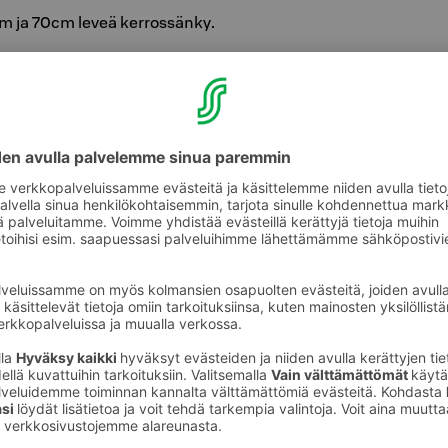
m ja 70cm leveä kerrossänky.
keittomahdollisuus
nekohtainen ilmastointi
keitin, tallelokero, langaton netti
ttro
n kanssa tai kaivatessasi tilaa ympärillesi,
 valinta. Huoneessa on kaksi parivuodetta,
elä yläsänky yhdelle majoittujalle. Valoisia ja
yksi jokaisessa kouvolalaisessa huoneteemassa:
a Pentik. Tilaa helposti yhteensä viidelle
tta 160 cm ja 90 cm leveä parvisänky
ossut, kahvin ja teen keittomahdollisuus