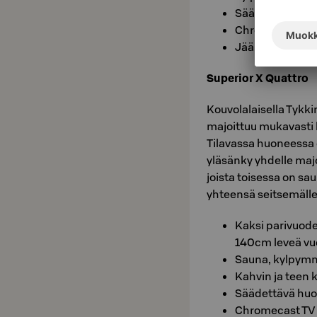
Säädettävä huo
Chromecast TV
Jääkaappi, veden
Superior X Quattro
Kouvolalaisella Tykk
majoittuu mukavasti 
Tilavassa huoneessa o
yläsänky yhdelle maj
joista toisessa on sa
yhteensä seitsemälle 
Kaksi parivuod
140cm leveä v
Sauna, kylpymm
Kahvin ja teen 
Säädettävä huo
Chromecast TV