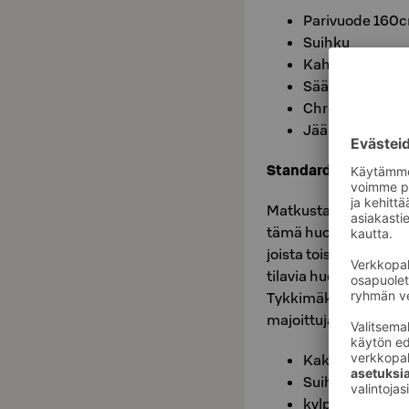
Parivuode 160c
Suihku
Kahvin ja teen 
Säädettävä huo
Chromecast TV
Jääkaappi, veden
Standard Queen Qua
Matkustaessasi perhee
tämä huone on mainio
joista toisen päällä vi
tilavia huoneita on 
Tykkimäki, Repovesi j
majoittujalle.
Kaksi parivuode
Suihku
kylpytakki ja -t