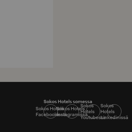
Sokos Hotels somessa
Sokos
Sokos
Sokos Hotels
Sokos Hotels
Hotels
Hotels
Facebookissa
Instagramissa
Youtubessa
Linkedinissä