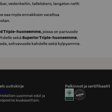
ar, vedenkeitin, tallelokero, langaton netti
me saa myös ennakkoon varattua
otan.
rd Triple-huoneemme,
joissa on parivuode
yhdelle sekä
Superior Triple-huoneemme
,
vuode, sohvavuode kahdelle sekä kylpyamme.
ls uutiskirje
Palkinnot ja sertifikaatit
kirje
 Hotellien uusimmat edut ja
köpostiisi kuukausittain.