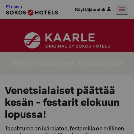
Etusivu
Käyttäjäprofiili
Venetsialaiset elokuussa
Venetsialaiset päättää
kesän - festarit elokuun
lopussa!
Tapahtuma on ikärajaton, festareilla on erillinen