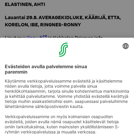
ELASTINEN, AHTI
Lauantai 29.8. AVERAGEKIDLUKE, KÄÄRIJÄ, ETTA,
KORELON, IBE, RINGNES-RONNY
Liput myy
lippu.fi
ja Kokkolan Prisman info.
Tapahtumaan on tarjolla aikuisille K18 lippuja ja Special
VIP-lippuja sekä edullisempia nuorisolippuja.
Special VIP-liput myy lippu.fi
Lisätietoa tapahtumasta
täällä
.
Ota yhteyttä
Sokos Hotels uutiskirje