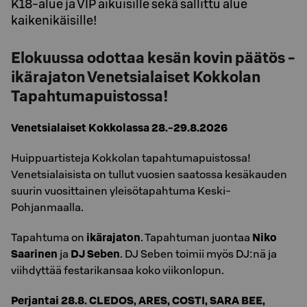
K18-alue ja VIP aikuisille sekä sallittu alue
kaikenikäisille!
Elokuussa odottaa kesän kovin päätös -
ikärajaton Venetsialaiset Kokkolan
Tapahtumapuistossa!
Venetsialaiset Kokkolassa 28.-29.8.2026
Huippuartisteja Kokkolan tapahtumapuistossa!
Venetsialaisista on tullut vuosien saatossa kesäkauden
suurin vuosittainen yleisötapahtuma Keski-
Pohjanmaalla.
Tapahtuma on
ikärajaton
. Tapahtuman juontaa
Niko
Saarinen
ja
DJ Seben
. DJ Seben toimii myös DJ:nä ja
viihdyttää festarikansaa koko viikonlopun.
Perjantai 28.8. CLEDOS, ARES, COSTI, SARA BEE,