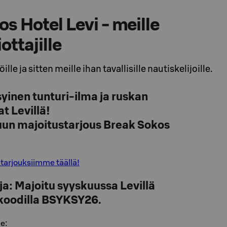
s Hotel Levi - meille
iottajille
ille ja sitten meille ihan tavallisille nautiskelijoille.
yinen tunturi-ilma ja ruskan
at Levillä!
un majoitustarjous Break Sokos
tarjouksiimme täällä!
a: Majoitu syyskuussa Levillä
ö koodilla BSYKSY26.
e: