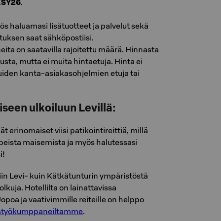
KSY26
.
s haluamasi lisätuotteet ja palvelut sekä
tuksen saat sähköpostiisi.
eita on saatavilla rajoitettu määrä. Hinnasta
usta, mutta ei muita hintaetuja. Hinta ei
iden kanta-asiakasohjelmien etuja tai
seen ulkoiluun Levillä:
ät erinomaiset viisi patikointireittiä, millä
eista maisemista ja myös halutessasi
i!
niin Levi- kuin Kätkätunturin ympäristöstä
kuja. Hotellilta on lainattavissa
Jopoa ja vaativimmille reiteille on helppo
eistyökumppaneiltamme
.