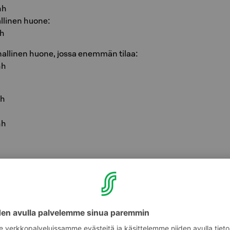
hh
allinen huone:
hh
nallinen huone, jossa enemmän tilaa:
hh
hh
hh
vrk/kpl.
5€/vrk.
avissa vastaanotosta.