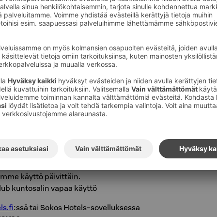
d
SYKSY26
a huoneita rajallinen määrä.
stajille. S-Etukortti esitettävä varattaessa.
stettava luottokortilla varausvaiheessa.
 tulopäivänä klo 18 asti, ei viipymärajoituksia.
sa 1.-30.9.2026.
Tarjous ei voimassa
eak-aamiainen.
mme käyttö päivittäin.
lub kuntosalin vapaa käyttö
s.fi
:ssä tai Sokos Hotels-sovelluksessa