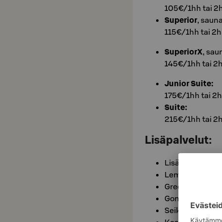
105€/1hh tai 2
Superior
, saun
115€/1hh tai 2
SuperiorX
, sau
145€/1hh tai 2
Junior Suite:
175€/1hh tai 2
Suite:
215€/1hh tai 2
Lisäpalvelut:
Lisävuode 20€/
Lemmikkilisä 1
Greenfee ostett
Gondoliliput
Seikkailupuisto