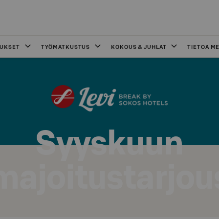
OUKSET
TYÖMATKUSTUS
KOKOUS & JUHLAT
TIETOA ME
Syyskuun
majoitustarjou