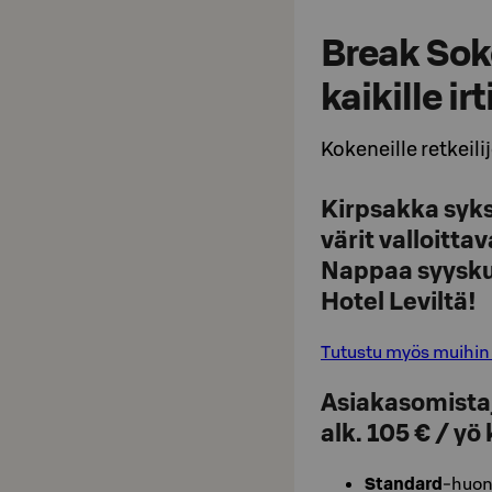
Break Soko
kaikille irt
Kokeneille retkeilijö
Kirpsakka syks
värit valloittav
Nappaa syysku
Hotel Leviltä!
Tutustu myös muihin 
Asiakasomistaj
alk. 105 € / y
Standard
-huon