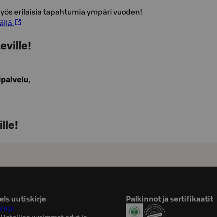
myös erilaisia tapahtumia ympäri vuoden!
ällä.
eville!
ipalvelu
,
lle!
ls uutiskirje
Palkinnot ja sertifikaatit
kirje