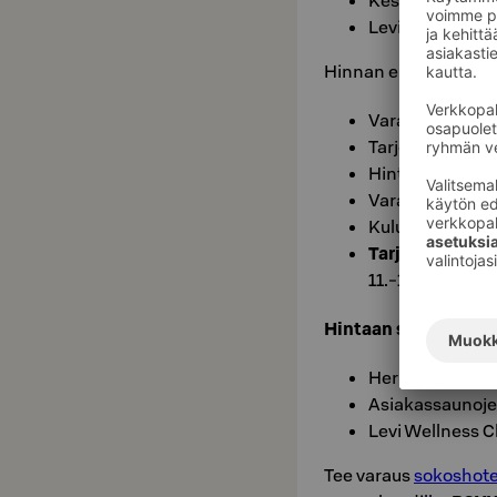
Kesäkelkkarata
Levi Waterworl
Hinnan ehdot:
Varauskoodi:
B
Tarjoushintaisi
Hinta Asiakasomi
Varaus on vahvi
Kuluton peruutus
Tarjous voimas
11.-13.9.2026.
Hintaan sisältyy:
Herkullinen Br
Asiakassaunoje
Levi Wellness C
Tee varaus
sokoshotel