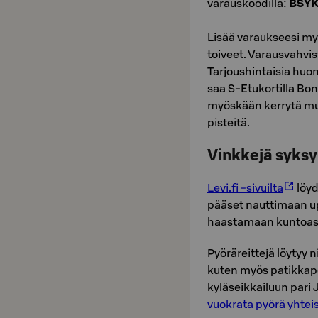
varauskoodilla:
BSY
Lisää varaukseesi myö
toiveet. Varausvahvis
Tarjoushintaisia huon
saa S-Etukortilla Bon
myöskään kerrytä mu
pisteitä.
Vinkkejä syksyi
Levi.fi -sivuilta
löyd
pääset nauttimaan up
haastamaan kuntoas
Pyöräreittejä löytyy 
kuten myös patikkapol
kyläseikkailuun pari 
vuokrata pyörä yht