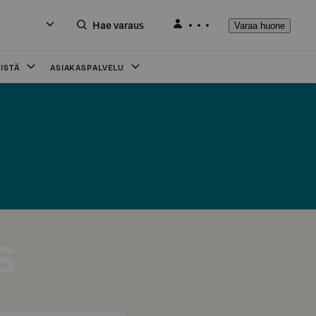
Hae varaus
Varaa huone
ISTÄ
ASIAKASPALVELU
s