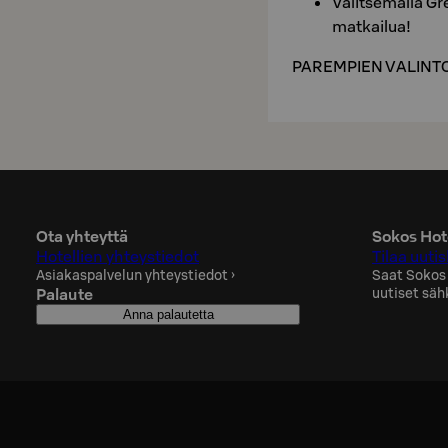
Valitsemalla Gre
matkailua!
PAREMPIEN VALINTOJ
Ota yhteyttä
Sokos Hote
Hotellien yhteystiedot
Tilaa uutis
Asiakaspalvelun yhteystiedot
›
Saat Sokos
Palaute
uutiset säh
Anna palautetta