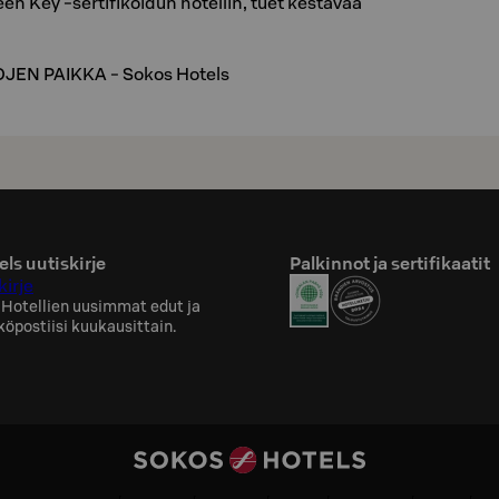
en Key -sertifikoidun hotellin, tuet kestävää
EN PAIKKA - Sokos Hotels
ls uutiskirje
Palkinnot ja sertifikaatit
kirje
 Hotellien uusimmat edut ja
köpostiisi kuukausittain.