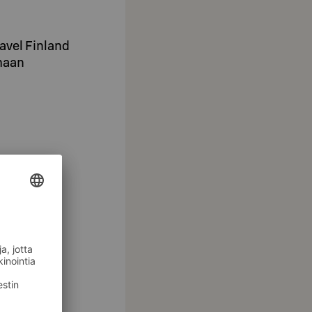
avel Finland
maan