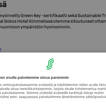
sä
yönnetty Green Key -sertifikaatti sekä Sustainable Tr
nal Sokos Hotel Kimmelissä olemme sitoutuneet otta
uomioon ympäristön hyvinvoinnin.
?
ä vierailullesi:
 lähiruokaa. Ravintolastamme löytyy myös
nisia ruokavaihtoehtoja.
 vain sen verran kuin jaksat syödä - lisää voit
!
 Suomessa saamme nauttia puhtaasta ja
avedestä. Huoneistamme löytyy juomalasit,
ta raikkaan hanaveden pullotetun veden sijaan.