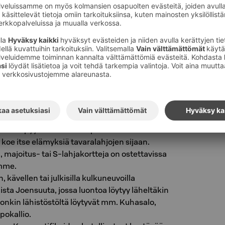
ua myös julkisilla kulkuvälineillä mm. juna-
muutaman askeleen päässä. Autoilevia
velee Asemaparkki -pysäköintihalli, josta
köautoille latauspaikkoja.
töastioiden käyttöä.
n välisiivous vain kun se on tarpeen. Voit
ain roskien tyhjennyksen, jos koet esimerkiksi
at vielä käyttökelpoiset.
istamme löytyy jaolliset roskikset.
e auttaa mielellään lajittelemaan myös mm.
iroskat - pyydä ihmeessä apua.
 koe itse elämyksiä tavaralahjojen sijaan.
, majoitus- tai S-lahjakortteja on ostettavissa
mme.
, kävellen tai julkisilla kulkuneuvoilla
sta Joensuuta, jossa luontoa löytyy läheltäkin
nkin lähistöstöltä löytyvät mm. Kuhasalo,
pokallio.