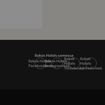
Sokos Hotels somessa
Sokos
Sokos
Sokos Hotels
Sokos Hotels
Hotels
Hotels
Facebookissa
Instagramissa
Youtubessa
Linkedinissä