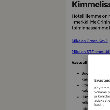
Kimmelis
Hotellillemme on m
-merkki. Me Origi
toiminnassamme h
Mikä on Green Key?
Mikä on STF -merkki
Vastuullisuusvinkkej
Suosi luomu- ja
kasvis ja vegaa
Ota lautasellesi
hakea jos jaksat
Juo hanavettä!
raikkaasta han
joten voit vali