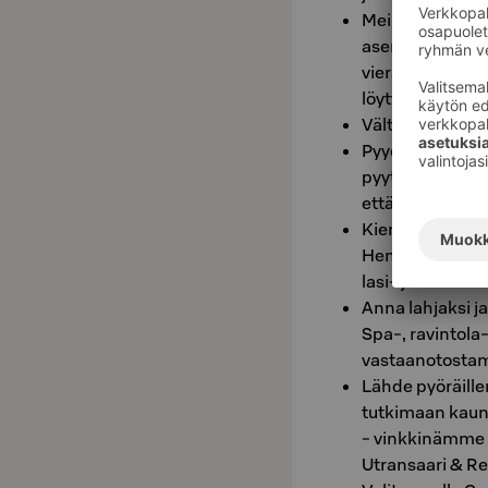
Meille voit saap
asema on vain 
vieraitamme pal
löytyy myös säh
Vältä kertakäyt
Pyydä huoneesee
pyytää vaikka v
että pyyhkeet ov
Kierrätä! Huone
Henkilökuntamm
lasi- ja metall
Anna lahjaksi ja
Spa-, ravintola-
vastaanotosta
Lähde pyöräillen
tutkimaan kauni
- vinkkinämme o
Utransaari & Re