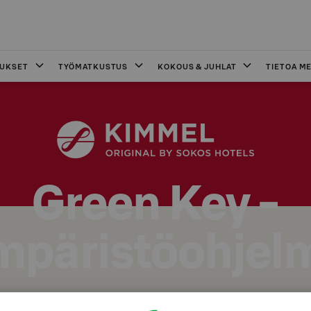
OUKSET
TYÖMATKUSTUS
KOKOUS & JUHLAT
TIETOA ME
Green Key -
mpäristöohjel