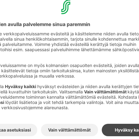
me Kimmelissä Green Key
öohjelmaa ja olemme näin
en valinta
nnosta ja sinusta. Kaikissa Sokos Hotellissa on Green
Toimimme Green Keyn tiukkojen ympäristökriteerien 
olta ympäristöstä. Valitsemalla Green Key -merkityn h
ä vastuullista ja kestävämpää matkailua!
Kimmel on Green Key -sertifioitu hotelli. Green
tävän kehityksen tavoitteisiin, ja sisältää
tökuormituksen pienentämiseen, sosiaalisten
 sekä paikallistalouden tukemiseen.
välinen ympäristömerkki, lisätietoa löydät: