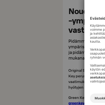
Noudatam
-ympärist
vastuullin
Pidämme huolta luo
ympäristömerkki. 
ja pidämme näin hu
mukana edistämäss
Original Sokos Hotel 
Key perustuu YK:n kes
vaatimuksia ympäris
hyötyjen lisäämiseen
Green Key on kansain
greenkey.fi