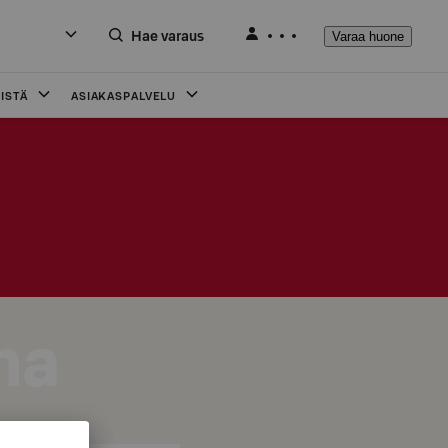
Hae varaus
Varaa huone
ISTÄ
ASIAKASPALVELU
ma