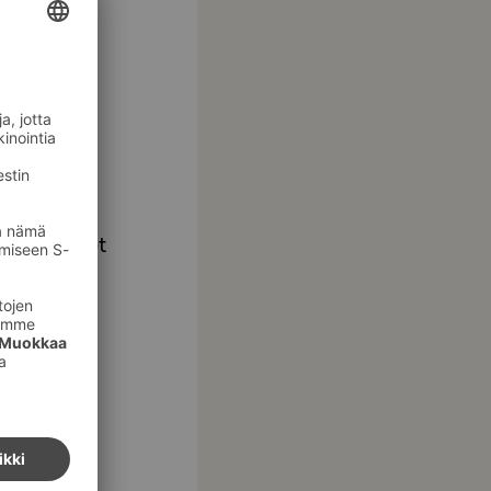
 Key -
mukaisesti
otellin olet