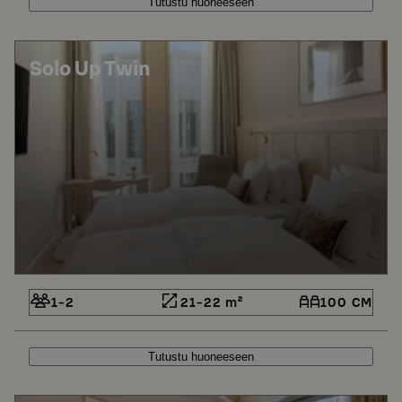
Tutustu huoneeseen
Solo Up Twin
1-2
21-22 m²
100 CM
Tutustu huoneeseen