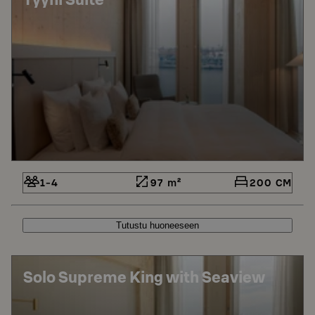
1-4
97 m²
200 CM
Tutustu huoneeseen
Solo Supreme King with Seaview