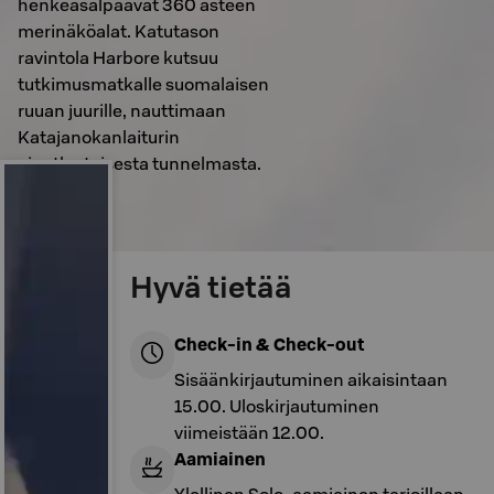
henkeäsalpaavat 360 asteen
merinäköalat. Katutason
ravintola Harbore kutsuu
tutkimusmatkalle suomalaisen
ruuan juurille, nauttimaan
Katajanokanlaiturin
ainutlaatuisesta tunnelmasta.
Hyvä tietää
Check-in & Check-out
Sisäänkirjautuminen aikaisintaan
15.00. Uloskirjautuminen
viimeistään 12.00.
Aamiainen