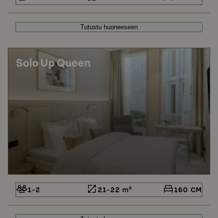
Tutustu huoneeseen
Solo Up Queen
1-2
21-22 m²
160 CM