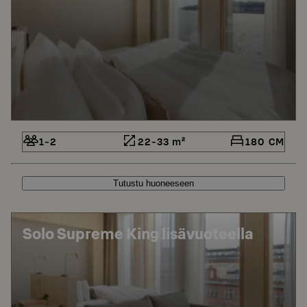
1-2
22-33 m²
180 CM
Tutustu huoneeseen
Solo Supreme King lisävuoteella