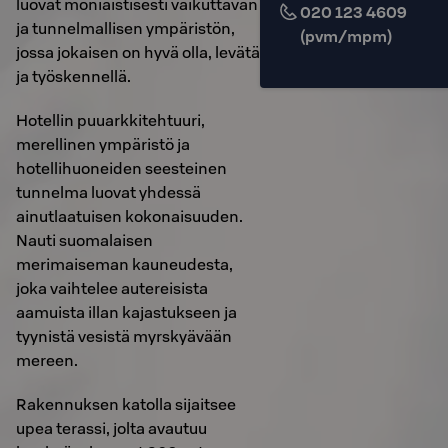
luovat moniaistisesti vaikuttavan
020 123 4609
ja tunnelmallisen ympäristön,
(pvm/mpm)
jossa jokaisen on hyvä olla, levätä
ja työskennellä.
Hotellin puuarkkitehtuuri,
merellinen ympäristö ja
hotellihuoneiden seesteinen
tunnelma luovat yhdessä
ainutlaatuisen kokonaisuuden.
Nauti suomalaisen
merimaiseman kauneudesta,
joka vaihtelee autereisista
aamuista illan kajastukseen ja
tyynistä vesistä myrskyävään
mereen.
Rakennuksen katolla sijaitsee
upea terassi, jolta avautuu