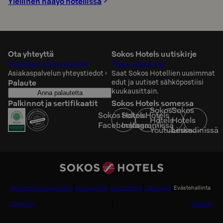
Ylellinen hääyö hotellissa
Ota yhteyttä
Sokos Hotels uutiskirje
Hotellien yhteystiedot
Tilaa uutiskirje
Asiakaspalvelun yhteystiedot
›
Saat Sokos Hotellien uusimmat
Palaute
edut ja uutiset sähköpostiisi
kuukausittain.
Anna palautetta
Palkinnot ja sertifikaatit
Sokos Hotels somessa
Sokos
Sokos
Sokos Hotels
Sokos Hotels
Hotels
Hotels
Facebookissa
Instagramissa
Youtubessa
Linkedinissä
Saavutettavuusselosteet
Varausehdot
Käyttöehdot
Tietosuoja
Evästehallinta
Copyright
Medialle