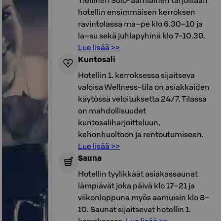
Ylellinen Solo-aamiainen tarjoillaan
hotellin ensimmäisen kerroksen
ravintolassa ma–pe klo 6.30–10 ja
la–su sekä juhlapyhinä klo 7-10.30.
Lue lisää >>
Kuntosali
Hotellin 1. kerroksessa sijaitseva
valoisa Wellness-tila on asiakkaiden
käytössä veloituksetta 24/7. Tilassa
on mahdollisuudet
kuntosaliharjoitteluun,
kehonhuoltoon ja rentoutumiseen.
Lue lisää >>
Sauna
Hotellin tyylikkäät asiakassaunat
lämpiävät joka päivä klo 17–21 ja
viikonloppuna myös aamuisin klo 8–
10. Saunat sijaitsevat hotellin 1.