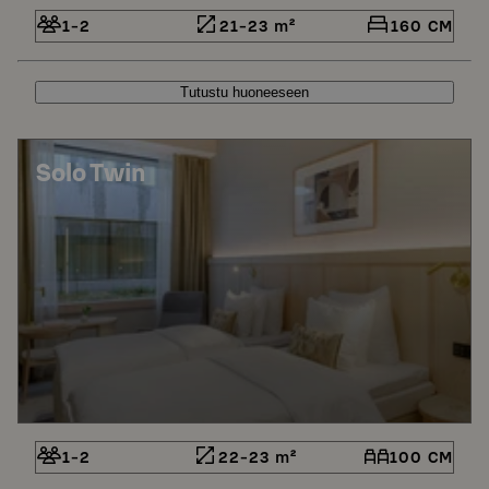
1-2
21-23 m²
160 CM
Tutustu huoneeseen
Solo Twin
1-2
22-23 m²
100 CM