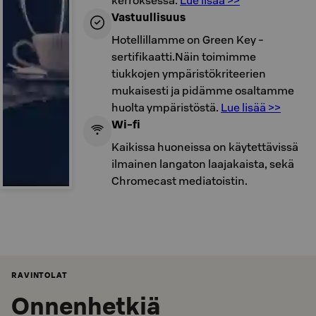
kerroksessa.
Lue lisää >>
Vastuullisuus
Hotellillamme on Green Key -
sertifikaatti.Näin toimimme
tiukkojen ympäristökriteerien
mukaisesti ja pidämme osaltamme
huolta ympäristöstä.
Lue lisää >>
Wi-fi
Kaikissa huoneissa on käytettävissä
ilmainen langaton laajakaista, sekä
Chromecast mediatoistin.
RAVINTOLAT
Onnenhetkiä