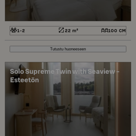
1-2
22 m²
100 CM
Tutustu huoneeseen
Solo Supreme Twin with Seaview -
Esteetön