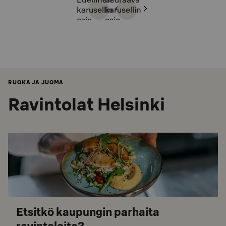
karusellin
karusellin
osio
osio
RUOKA JA JUOMA
Ravintolat Helsinki
Etsitkö kaupungin parhaita
ravintoloita?