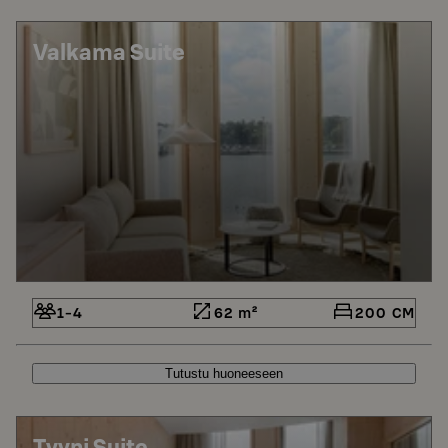
Valkama Suite
1-4
62 m²
200 CM
Tutustu huoneeseen
Tyyni Suite