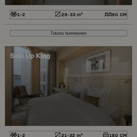
1-2
29-33 m²
90 CM
Tutustu huoneeseen
Solo Up King
1-2
21-32 m²
180 CM