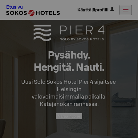
Etusivu
Käyttäjäprofiili
Pysähdy.

Hengitä. Nauti.
Uusi Solo Sokos Hotel Pier 4 sijaitsee 
Helsingin

valovoimaisimmalla paikalla 
Katajanokan rannassa.
Varaa huone