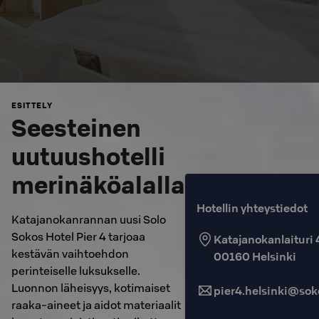
ESITTELY
Seesteinen
uutuushotelli
merinäköalalla
Hotellin yhteystiedot
Katajanokanrannan uusi Solo
Sokos Hotel Pier 4 tarjoaa
Katajanokanlaituri 
kestävän vaihtoehdon
00160
Helsinki
perinteiselle luksukselle.
Luonnon läheisyys, kotimaiset
pier4.helsinki@soko
raaka-aineet ja aidot materiaalit