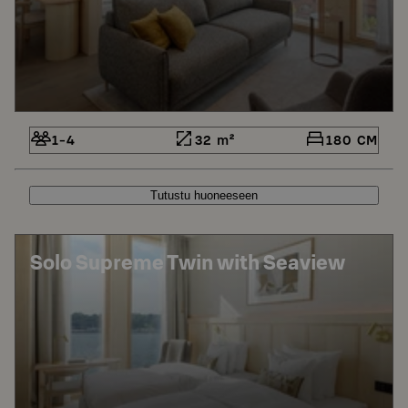
1-4
32 m²
180 CM
Tutustu huoneeseen
Solo Supreme Twin with Seaview