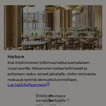
Harbore
Koe intohimoinen tutkimusmatka suomalaisen
ruuan juurille. Haluamme nostaa kotimaiset ja
pohjoisen raaka-aineet jalustalle, niiden ominaista
makua ja syvintä olemusta kunnioittaen.
Lue lisää Raflaamosta
Edellinen
Seuraava
karusellin
karusellin
osio
osio