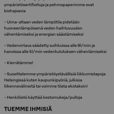
ympäristösertifioituja ja pehmopaperimme ovat
biohajoavia
- Uima-altaan veden lämpötila pidetään
huoneenlämpöisenä veden haihtuvuuden
vähentämiseksi ja energian säästämiseksi
- Vedenvirtaus säädetty suihkuissa alle 9l/min ja
hanoissa alle 5l/min vedenkulutuksen vähentämiseksi
- Kierrätämme!
- Suosittelemme ympäristöystävällisiä liikkumistapoja
Helsingissä kuten kaupunkipyöriä, julkisia
liikennevälineitä tai voimme tilata ekotaksin!
- Henkilöstö käyttää kestomukeja/pulloja
TUEMME IHMISIÄ