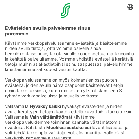
vinkkejä parhaista paikallisista ja lähiseudun
retkikohteista.
Valitsemalla Green Key -merkityn hotellin olet
mukana edistämässä vastuullista ja kestävämpää
matkailua. Kiitos että välität!
Paremmat valinnat ovat aina paikallaan.
Ota yhteyttä
Sokos Hotels uutiskirje
Hotellien yhteystiedot
Tilaa uutiskirje
Asiakaspalvelun yhteystiedot
›
Saat Sokos Hotellien uusimmat
Palaute
edut ja uutiset sähköpostiisi
kuukausittain.
Anna palautetta
Palkinnot ja sertifikaatit
Sokos Hotels somessa
Sokos
Sokos
Sokos Hotels
Sokos Hotels
Hotels
Hotels
Facebookissa
Instagramissa