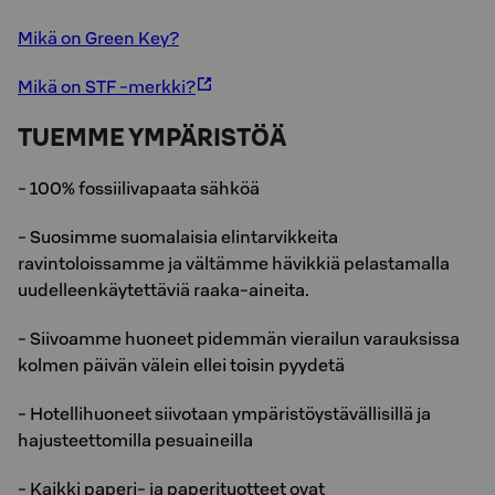
Mikä on Green Key?
Mikä on STF -merkki?
TUEMME YMPÄRISTÖÄ
- 100% fossiilivapaata sähköä
- Suosimme suomalaisia elintarvikkeita
ravintoloissamme ja vältämme hävikkiä pelastamalla
uudelleenkäytettäviä raaka-aineita.
- Siivoamme huoneet pidemmän vierailun varauksissa
kolmen päivän välein ellei toisin pyydetä
- Hotellihuoneet siivotaan ympäristöystävällisillä ja
hajusteettomilla pesuaineilla
- Kaikki paperi- ja paperituotteet ovat