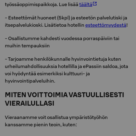
työssäoppimispaikkoja. Lue lisää
täältä
- Esteettömät huoneet (5kpl) ja esteetön palvelutiski ja
itsepalvelukioski. Lisätietoa hotellin
esteettömyydestä
!
- Osallistumme kahdesti vuodessa porraspäiviin tai
muihin tempauksiin
- Tarjoamme henkilökunnalle hyvinvointietuja kuten
urheilumahdollisuuksia hotellilla ja ePassiin saldoa, jota
voi hyödyntää esimerkiksi kulttuuri- ja
hyvinvointipalveluihin.
MITEN VOIT TOIMIA VASTUULLISESTI
VIERAILULLASI
Vieraanamme voit osallistua ympäristötyöhön
kanssamme pienin teoin, kuten: