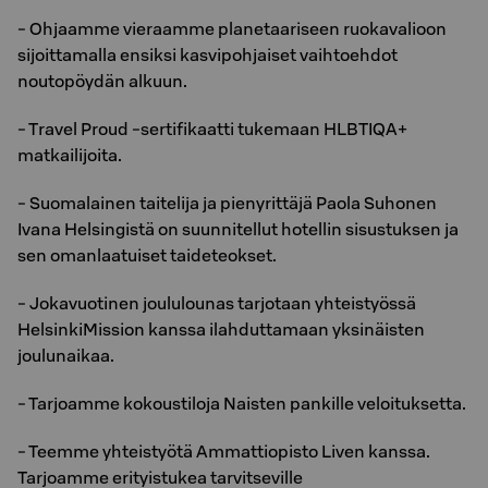
- Ohjaamme vieraamme planetaariseen ruokavalioon
sijoittamalla ensiksi kasvipohjaiset vaihtoehdot
noutopöydän alkuun.
- Travel Proud -sertifikaatti tukemaan HLBTIQA+
matkailijoita.
- Suomalainen taitelija ja pienyrittäjä Paola Suhonen
Ivana Helsingistä on suunnitellut hotellin sisustuksen ja
sen omanlaatuiset taideteokset.
- Jokavuotinen joululounas tarjotaan yhteistyössä
HelsinkiMission kanssa ilahduttamaan yksinäisten
joulunaikaa.
- Tarjoamme kokoustiloja Naisten pankille veloituksetta.
- Teemme yhteistyötä Ammattiopisto Liven kanssa.
Tarjoamme erityistukea tarvitseville