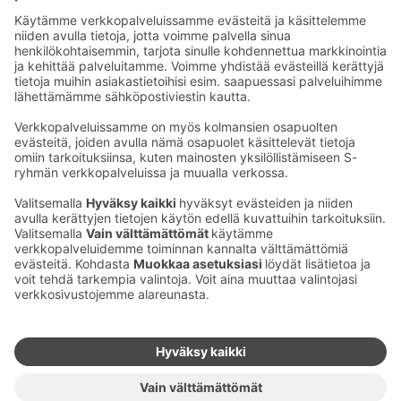
saunaosastomme on pois käytöstä uudistustöiden
vuoksi. Uudistettu allas- ja saunaosastomme avautuu
kesällä 2027.
Ota yhteyttä
Sokos Hotels uutiskirje
Hotellien yhteystiedot
Tilaa uutiskirje
Asiakaspalvelun yhteystiedot
›
Saat Sokos Hotellien uusimmat
Palaute
edut ja uutiset sähköpostiisi
kuukausittain.
Anna palautetta
Palkinnot ja sertifikaatit
Sokos Hotels somessa
Sokos
Sokos
Sokos Hotels
Sokos Hotels
Hotels
Hotels
Facebookissa
Instagramissa
Youtubessa
Linkedinissä