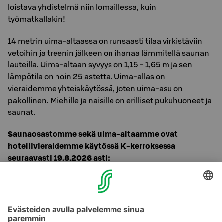
loistava yhdistelmä niin lomaillessa, kuin
työmatkallakin!
14 metrin uima-altaassa on runsaasti tilaa virkistäviin
vetoihin ja treenin jälkeen on ihanaa lämmitellä saunan
lauteilla. Uima-altaan syvyys on 1,15 - 1,65 m ja sen
lämpötila on noin 25 astetta. Uima-allas on
vieraidemme yhteiskäytössä, joten uima-asu on
pakollinen. Miehille ja naisille on erilliset pukuhuoneet ja
saunat.
Saunaosastomme sekä uima-altaamme ovat
hotellivieraidemme käytössä K-kerroksessa
seuraavasti 19.8.2026 asti:
Sauna päivittäin 6:30-10 & 17-21:30
Uima-allas päivittäin 6:30-12 & 17-21:30
Huomioithan, että 24.8.2026 alkaen allas- ja