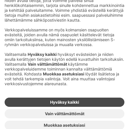
Solo Sokos Hotel Helsinki
Ota yhteyttä
Sokos Hotels uutiskirje
Hotellien yhteystiedot
Tilaa uutiskirje
Asiakaspalvelun yhteystiedot
›
Saat Sokos Hotellien uusimmat
Palaute
edut ja uutiset sähköpostiisi
kuukausittain.
Anna palautetta
Palkinnot ja sertifikaatit
Sokos Hotels somessa
Sokos
Sokos
Sokos Hotels
Sokos Hotels
Hotels
Hotels
Facebookissa
Instagramissa
Youtubessa
Linkedinissä
Saavutettavuusselosteet
Varausehdot
Käyttöehdot
Tietosuoja
Evästehallinta
Copyright
Medialle