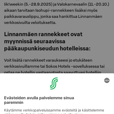
Iik!weekin (5.-28.9.2025) ja Valokarnevaalin (11.-20.10.)
aikaan tarvitaan Isohupi-rannekkeen lisäksi myös
paikkavarauslippu, jonka saa hankittua Linnanmäen
verkkosivuilta veloituksetta.
Linnanmäen rannekkeet ovat
myynnissä seuraavissa
pääkaupunkiseudun hotelleissa:
Voit lisätä rannekkeet varaukseesi jo etukäteen
verkkosivuillamme tai Sokos Hotels -sovelluksessa tai
ostaa ne hotellin vastaanotosta saavuttuasi hotelliin.
Break Sokos Hotel Flamingo
Original Sokos Hotel Tripla
Original Sokos Hotel Presidentti
Original Sokos Hotel Vaakuna
Original Sokos Hotel Vantaa