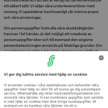
konfidentiella och att det är viktigt att de behandlas på
ett säkert sätt. Vi väljer våra underleverantörer med
omsorg. Vi uppdaterar kontinuerligt vår interna praxis
och våra anvisningar.
Om personuppgifter trots alla våra skyddsåtgärder
hamnar i fel händer, är det möjligt att missbruk av
personuppgifter sker och till exempel den angivna
personbeteckningen används på felaktiga grunder. Om
vi upptäcker en sådan händelse, börjar vi omedelbart
utreda händelsen och strävar efter att förhindra skador.
Vi informerar behöriga myndigheter och de registrerade
om personuppgiftsincidenter i enlighet med kraven i
lagstiftningen.
Ta kontakt