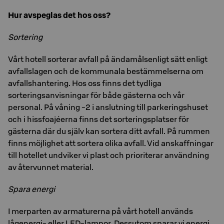
Hur avspeglas det hos oss?
Sortering
Vårt hotell sorterar avfall på ändamålsenligt sätt enligt
avfallslagen och de kommunala bestämmelserna om
avfallshantering. Hos oss finns det tydliga
sorteringsanvisningar för både gästerna och vår
personal. På våning -2 i anslutning till parkeringshuset
och i hissfoajéerna finns det sorteringsplatser för
gästerna där du själv kan sortera ditt avfall. På rummen
finns möjlighet att sortera olika avfall. Vid anskaffningar
till hotellet undviker vi plast och prioriterar användning
av återvunnet material.
Spara energi
I merparten av armaturerna på vårt hotell används
lågenergi- eller LED-lampor. Dessutom sparar vi energi