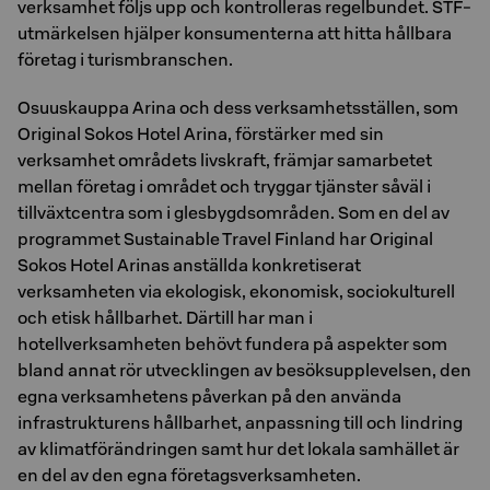
verksamhet följs upp och kontrolleras regelbundet. STF-
utmärkelsen hjälper konsumenterna att hitta hållbara
företag i turismbranschen.
Osuuskauppa Arina och dess verksamhetsställen, som
Original Sokos Hotel Arina, förstärker med sin
verksamhet områdets livskraft, främjar samarbetet
mellan företag i området och tryggar tjänster såväl i
tillväxtcentra som i glesbygdsområden. Som en del av
programmet Sustainable Travel Finland har Original
Sokos Hotel Arinas anställda konkretiserat
verksamheten via ekologisk, ekonomisk, sociokulturell
och etisk hållbarhet. Därtill har man i
hotellverksamheten behövt fundera på aspekter som
bland annat rör utvecklingen av besöksupplevelsen, den
egna verksamhetens påverkan på den använda
infrastrukturens hållbarhet, anpassning till och lindring
av klimatförändringen samt hur det lokala samhället är
en del av den egna företagsverksamheten.