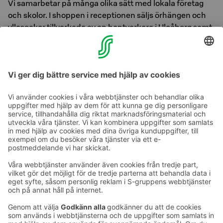
Vi samarbetar på många olika sätt med lokala företag
och skolor. I shoppen i receptionen säljs örhängen och
yllesockor tillverkade av en hantverkare i Uleåborg samt
choklad från en lokal chokladbutik. Vi erbjuder
studerande och skolelever praktik- och PRAO-platser
och har deltagit i studerandes och skolelevers
arbetslivsrelaterade projekt.
Ta kontakt
Kontaktuppgifter till hotellen
Kontaktuppgifter till kundservice
›
Feedback
Ge feedback
Sokos Hotels nyhetsbrev
Utmärkelser och certifikat
Prenumerera på vårt
nyhetsbrev
Du får Sokos Hotellens senaste