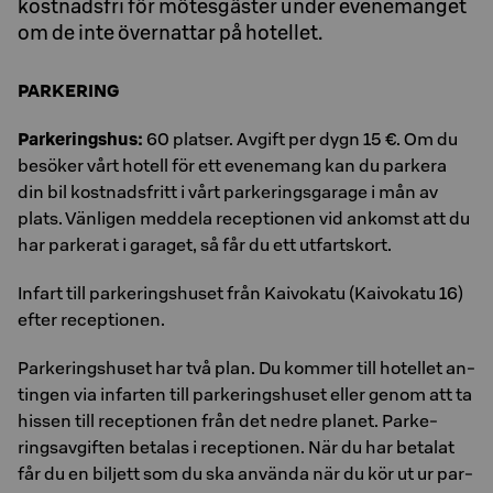
kostnadsfri för mötesgäster under evenemanget
om de inte övernattar på hotellet.
PARKERING
Par­ke­rings­hus:
60 plat­ser. Av­gift per dygn 15 €. Om du
besöker vårt hotell för ett evenemang kan du parkera
din bil kostnadsfritt i vårt parkeringsgarage i mån av
plats. Vänligen meddela receptionen vid ankomst att du
har parkerat i garaget, så får du ett utfartskort.
In­fart till par­ke­rings­hu­set från Ka­i­vo­ka­tu (Ka­i­vo­ka­tu 16)
efter re­cep­tio­nen.
Par­ke­rings­hu­set har två plan. Du kom­mer till ho­tel­let an­
ting­en via in­far­ten till par­ke­rings­hu­set eller genom att ta
his­sen till re­cep­tio­nen från det nedre pla­net. Par­ke­
rings­av­gif­ten be­ta­las i re­cep­tio­nen. När du har be­ta­lat
får du en bil­jett som du ska an­vän­da när du kör ut ur par­