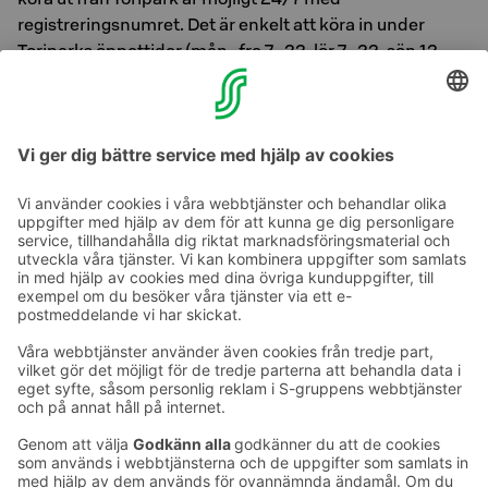
registreringsnumret. Det är enkelt att köra in under
Toriparks öppettider (mån–fre 7–22, lör 7–22, sön 12–
22), om du behöver aktivera parkering i förväg under
dessa öppettider, vänligen kontakta vårt hotells
reception innan ankomst för att tillhandahålla
registreringsnummer.
Ta kontakt
Kontaktuppgifter till hotellen
Kontaktuppgifter till kundservice
›
Feedback
Ge feedback
Sokos Hotels nyhetsbrev
Utmärkelser och certifikat
Prenumerera på vårt
nyhetsbrev
Du får Sokos Hotellens senaste