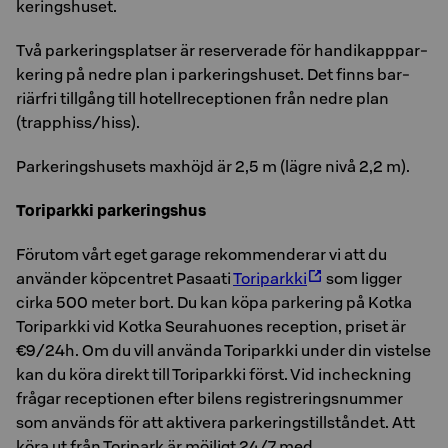
ke­rings­hu­set.
Två par­ke­rings­plat­ser är re­ser­ve­ra­de för han­di­kapp­par­
ke­ring på nedre plan i par­ke­rings­hu­set. Det finns bar­
riär­fri till­gång till ho­tellre­cep­tio­nen från nedre plan
(trapp­hiss/hiss).
Par­ke­rings­hu­sets max­höjd är 2,5 m (lägre nivå 2,2 m).
Toriparkki parkeringshus
Förutom vårt eget garage rekommenderar vi att du
använder köpcentret Pasaati
Toriparkki
som ligger
cirka 500 meter bort. Du kan köpa parkering på Kotka
Toriparkki vid Kotka Seurahuones reception, priset är
€9/24h. Om du vill använda Toriparkki under din vistelse
kan du köra direkt till Toriparkki först. Vid incheckning
frågar receptionen efter bilens registreringsnummer
som används för att aktivera parkeringstillståndet. Att
köra ut från Toripark är möjligt 24/7 med