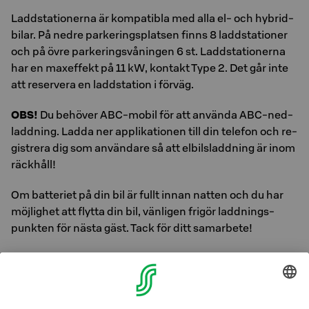
Ladd­sta­tio­ner­na är kom­pa­tib­la med alla el- och hy­brid­
bi­lar. På nedre parkeringsplatsen finns 8 laddstationer
och på övre parkeringsvåningen 6 st. Ladd­sta­tio­ner­na
har en max­ef­fekt på 11 kW, kon­takt Type 2. Det går inte
att re­ser­ve­ra en ladd­sta­tion i för­väg.
OBS!
Du be­hö­ver ABC-mobil för att an­vän­da ABC-ned­
ladd­ning. Ladda ner ap­pli­ka­tio­nen till din te­le­fon och re­
gi­stre­ra dig som an­vän­da­re så att el­bilsladd­ning är inom
räck­håll!
Om bat­te­ri­et på din bil är fullt innan nat­ten och du har
möj­lig­het att flyt­ta din bil, vän­li­gen fri­gör ladd­nings­
punk­ten för nästa gäst. Tack för ditt sam­ar­be­te!
Cyklar
Det finns en låst för­va­rings­plats för cyklar och vi har
även grund­läg­gan­de un­der­hålls­ma­te­ri­al.