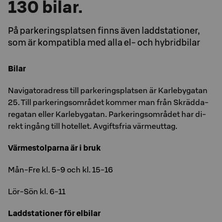
130 bilar.
På parkeringsplatsen finns även ladd­sta­tio­ner­,
som är kom­pa­tib­la med alla el- och hy­brid­bi­lar
Bilar
Na­vi­ga­tor­a­dress till par­ke­rings­plat­sen är Kar­le­by­ga­tan
25. Till par­ke­rings­om­rå­det kom­mer man från Skräd­da­
re­ga­tan eller Kar­le­by­ga­tan. Par­ke­rings­om­rå­det har di­
rekt in­gång till ho­tel­let. Av­gifts­fria vär­meut­tag.
Vär­me­stol­par­na är i bruk
Mån-Fre kl. 5-9 och kl. 15-16
Lör-Sön kl. 6-11
Ladd­sta­tio­ner för el­bi­lar