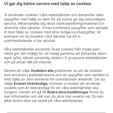
Ta kontakt
Kontaktuppgifter till hotellen
Kontaktuppgifter till kundservice
›
Feedback
Ge feedback
Sokos Hotels nyhetsbrev
Utmärkelser och certifikat
Prenumerera på vårt
nyhetsbrev
Du får Sokos Hotellens senaste
förmåner och nyheter till din e-
post varje månad.
Sokos Hotels i sociala medier
Sokos
Sokos
Sokos
Sokos
Hotels
Hotels på
Hotels på
Hotels i
på
Facebook
Instagram
Linkedin
Youtube