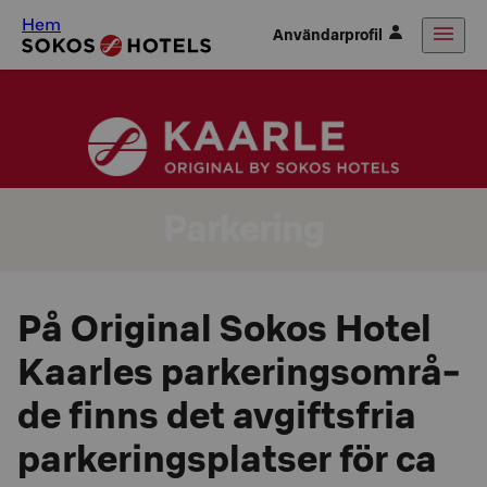
Hem
Användarprofil
Parkering
På Ori­gi­nal Sokos Hotel
Kaar­les par­ke­rings­om­rå­
de finns det av­gifts­fria
par­ke­rings­plat­ser för ca