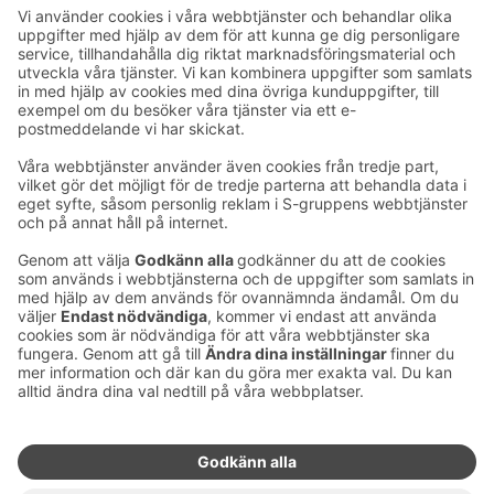
Ta kontakt
Kontaktuppgifter till hotellen
Kontaktuppgifter till kundservice
›
Feedback
Ge feedback
Sokos Hotels nyhetsbrev
Utmärkelser och certifikat
Prenumerera på vårt
nyhetsbrev
Du får Sokos Hotellens senaste
förmåner och nyheter till din e-
post varje månad.
Sokos Hotels i sociala medier
Sokos
Sokos
Sokos
Sokos
Hotels
Hotels på
Hotels på
Hotels i
på
Facebook
Instagram
Linkedin
Youtube