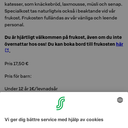
ka­tes­ser, som knäc­ke­bröd, lax­mous­se, müsli och senap.
Specialkost tas naturligtvis också i beaktande vid vår
frukost. Fru­kosten full­än­das av vår vän­li­ga och le­en­de
per­so­nal.
Du är hjärt­ligt väl­kom­men på fru­kost, även om du inte
över­nat­tar hos oss! Du kan boka bord till frukosten
här
.
Pris 17,50 €
Pris för barn:
Under 12 år 1€/levnadsår
Under 3 år 0€
Välkommen och njut!