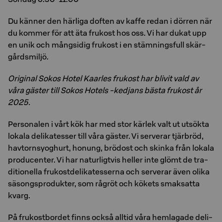
Du kän­ner den här­li­ga dof­ten av kaffe redan i dör­ren när
du kom­mer för att äta fru­kost hos oss. Vi har dukat upp
en unik och mångsidig fru­kost i en stäm­nings­full skär­
gårds­mil­jö.
Original Sokos Hotel Kaarles frukost har blivit vald av
våra gäster till Sokos Hotels -kedjans bästa frukost år
2025.
Per­so­na­len i vårt kök har med stor kär­lek valt ut ut­sök­ta
lo­ka­la de­li­ka­tes­ser till våra gäs­ter. Vi ser­ve­rar tjär­bröd,
hav­tornsyog­hurt, ho­nung, brö­d­ost och skin­ka från lo­ka­la
pro­du­cen­ter. Vi har na­tur­ligt­vis hel­ler inte glömt de tra­
di­tio­nel­la fru­kost­de­li­ka­tes­ser­na och ser­ve­rar även olika
sä­songs­pro­duk­ter, som rågröt och kö­kets smak­sat­ta
kvarg.
På fru­kost­bor­det finns också all­tid våra hem­la­ga­de de­li­