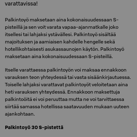
varattavissa!
Palkintoyö maksetaan aina kokonaisuudessaan S-
pisteillä ja sen voit varata vapaa-ajanmatkalle joko
itsellesi tai lahjaksi ystävällesi. Palkintoyö sisältää
majoituksen ja aamiaisen kahdelle hengelle sekä
hotellikohtaisesti asukassaunojen käytön. Palkintoyö
maksetaan aina kokonaisuudessaan S-pisteillä.
Itselle varattaessa palkintoyön voi maksaa ennakkoon
varauksen teon yhteydessä tai vasta sisäänkirjautuessa.
Toiselle lahjaksi varattavat palkintoyöt veloitetaan aina
heti varauksen yhteydessä. Ennakkoon maksettuja
palkintoöitä ei voi peruuttaa mutta ne voi tarvittaessa
siirtää samassa hotellissa saatavuuden mukaan uuteen
ajankohtaan.
Palkintoyö 30 S-pistettä