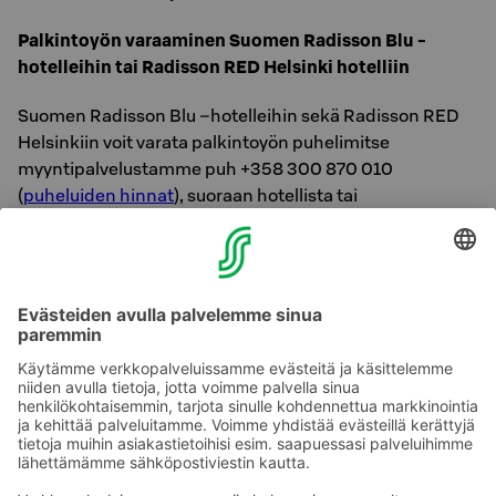
Palkintoyön varaaminen Suomen Radisson Blu -
hotelleihin tai Radisson RED Helsinki hotelliin
Suomen Radisson Blu –hotelleihin sekä Radisson RED
Helsinkiin voit varata palkintoyön puhelimitse
myyntipalvelustamme puh +358 300 870 010
(
puheluiden hinnat
), suoraan hotellista tai
varauskoodilla SCARDS (S-Card-asiakkaat) tai SCARDP
(S-Card Premium-asiakkaat)
Radisson -hotellien
verkkosivuilta.
Mikäli varaat palkintoyön lahjaksi toiselle henkilölle
Radisson hotelleistamme niin maksathan palkintoyön
ennakkoon olemalla yhteydessä suoraan kyseisseen
hotelliin.