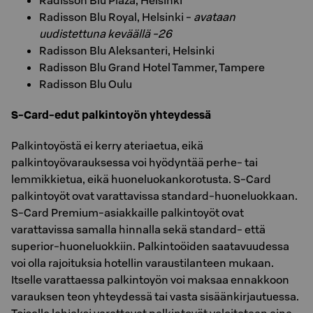
Radisson Blu Plaza, Helsinki
Radisson Blu Royal, Helsinki -
avataan
uudistettuna keväällä -26
Radisson Blu Aleksanteri, Helsinki
Radisson Blu Grand Hotel Tammer, Tampere
Radisson Blu Oulu
S-Card-edut palkintoyön yhteydessä
Palkintoyöstä ei kerry ateriaetua, eikä
palkintoyövarauksessa voi hyödyntää perhe- tai
lemmikkietua, eikä huoneluokankorotusta. S-Card
palkintoyöt ovat varattavissa standard-huoneluokkaan.
S-Card Premium-asiakkaille palkintoyöt ovat
varattavissa samalla hinnalla sekä standard- että
superior-huoneluokkiin. Palkintoöiden saatavuudessa
voi olla rajoituksia hotellin varaustilanteen mukaan.
Itselle varattaessa palkintoyön voi maksaa ennakkoon
varauksen teon yhteydessä tai vasta sisäänkirjautuessa.